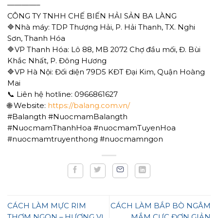
————–
CÔNG TY TNHH CHẾ BIẾN HẢI SẢN BA LÀNG
🔷Nhà máy: TDP Thượng Hải, P. Hải Thanh, TX. Nghi
Sơn, Thanh Hóa
🔷VP Thanh Hóa: Lô 88, MB 2072 Chợ đầu mối, Đ. Bùi
Khắc Nhất, P. Đông Hương
🔷VP Hà Nội: Đối diện 79D5 KĐT Đại Kim, Quận Hoàng
Mai
📞 Liên hệ hotline: 0966861627
🌐 Website:
https://balang.com.vn/
#Balangth #NuocmamBalangth
#NuocmamThanhHoa #nuocmamTuyenHoa
#nuocmamtruyenthong #nuocmamngon
CÁCH LÀM MỰC RIM
CÁCH LÀM BẮP BÒ NGÂM
THƠM NGON – HƯƠNG VỊ
MẮM CỰC ĐƠN GIẢN