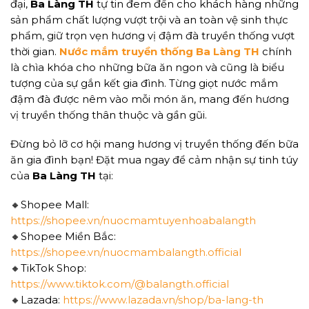
đại,
Ba Làng TH
tự tin đem đến cho khách hàng những
sản phẩm chất lượng vượt trội và an toàn vệ sinh thực
phẩm, giữ trọn vẹn hương vị đậm đà truyền thống vượt
thời gian.
Nước mắm truyền thống Ba Làng TH
chính
là chìa khóa cho những bữa ăn ngon và cũng là biểu
tượng của sự gắn kết gia đình. Từng giọt nước mắm
đậm đà được nêm vào mỗi món ăn, mang đến hương
vị truyền thống thân thuộc và gần gũi.
Đừng bỏ lỡ cơ hội mang hương vị truyền thống đến bữa
ăn gia đình bạn! Đặt mua ngay để cảm nhận sự tinh túy
của
Ba Làng TH
tại:
🔸Shopee Mall:
https://shopee.vn/nuocmamtuyenhoabalangth
🔸Shopee Miền Bắc:
https://shopee.vn/nuocmambalangth.official
🔸TikTok Shop:
https://www.tiktok.com/@balangth.official
🔸Lazada:
https://www.lazada.vn/shop/ba-lang-th