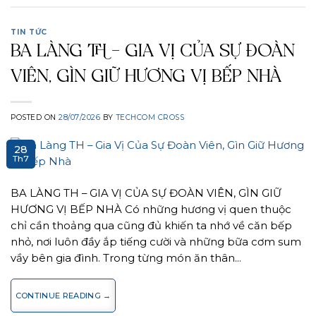
TIN TỨC
BA LÀNG TH – GIA VỊ CỦA SỰ ĐOÀN
VIÊN, GÌN GIỮ HƯƠNG VỊ BẾP NHÀ
POSTED ON
28/07/2026
BY
TECHCOM CROSS
28
Th7
BA LÀNG TH – GIA VỊ CỦA SỰ ĐOÀN VIÊN, GÌN GIỮ
HƯƠNG VỊ BẾP NHÀ Có những hương vị quen thuộc
chỉ cần thoảng qua cũng đủ khiến ta nhớ về căn bếp
nhỏ, nơi luôn đầy ắp tiếng cười và những bữa cơm sum
vầy bên gia đình. Trong từng món ăn thân…
CONTINUE READING
→