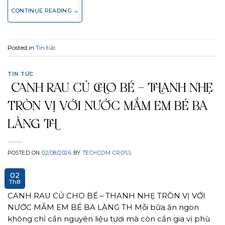
CONTINUE READING
→
Posted in
Tin tức
TIN TỨC
CANH RAU CỦ CHO BÉ – THANH NHẸ
TRÒN VỊ VỚI NƯỚC MẮM EM BÉ BA
LÀNG TH
POSTED ON
02/08/2026
BY
TECHCOM CROSS
02
Th8
CANH RAU CỦ CHO BÉ – THANH NHẸ TRÒN VỊ VỚI
NƯỚC MẮM EM BÉ BA LÀNG TH Mỗi bữa ăn ngon
không chỉ cần nguyên liệu tươi mà còn cần gia vị phù