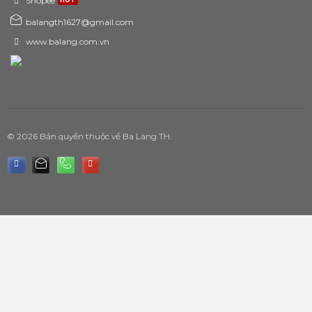
Shopee
balangth1627@gmail.com
www.balang.com.vn
© 2026 Bản quyền thuộc về Ba Làng TH.