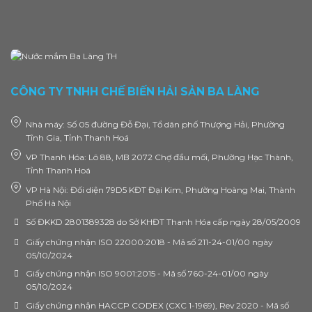
CÔNG TY TNHH CHẾ BIẾN HẢI SẢN BA LÀNG
Nhà máy: Số 05 đường Đỗ Đại, Tổ dân phố Thượng Hải, Phường
Tĩnh Gia, Tỉnh Thanh Hoá
VP Thanh Hóa: Lô 88, MB 2072 Chợ đầu mối, Phường Hạc Thành,
Tỉnh Thanh Hoá
VP Hà Nội: Đối diện 79D5 KĐT Đại Kim, Phường Hoàng Mai, Thành
Phố Hà Nội
Số ĐKKD 2801389328 do Sở KHĐT Thanh Hóa cấp ngày 28/05/2009
Giấy chứng nhận ISO 22000:2018 - Mã số 211-24-01/00 ngày
05/10/2024
Giấy chứng nhận ISO 9001:2015 - Mã số 760-24-01/00 ngày
05/10/2024
Giấy chứng nhận HACCP CODEX (CXC 1-1969), Rev 2020 - Mã số