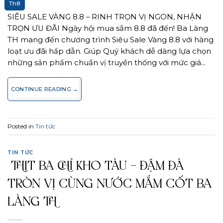
Th8
SIÊU SALE VÀNG 8.8 – RINH TRỌN VỊ NGON, NHẬN
TRỌN ƯU ĐÃI Ngày hội mua sắm 8.8 đã đến! Ba Làng
TH mang đến chương trình Siêu Sale Vàng 8.8 với hàng
loạt ưu đãi hấp dẫn. Giúp Quý khách dễ dàng lựa chọn
những sản phẩm chuẩn vị truyền thống với mức giá…
CONTINUE READING
→
Posted in
Tin tức
TIN TỨC
THỊT BA CHỈ KHO TÀU – ĐẬM ĐÀ
TRÒN VỊ CÙNG NƯỚC MẮM CỐT BA
LÀNG TH