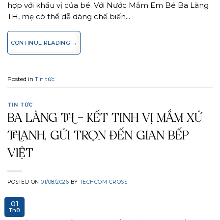
hợp với khẩu vị của bé. Với Nước Mắm Em Bé Ba Làng
TH, mẹ có thể dễ dàng chế biến…
CONTINUE READING
→
Posted in
Tin tức
TIN TỨC
BA LÀNG TH – KẾT TINH VỊ MẮM XỨ
THANH, GỬI TRỌN ĐẾN GIAN BẾP
VIỆT
POSTED ON
01/08/2026
BY
TECHCOM CROSS
01
Th8