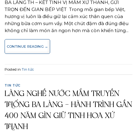
BA LÀNG TH – KẾT TINH VỊ MẮM XỨ THANH, GỬI
TRỌN ĐẾN GIAN BẾP VIỆT Trong mỗi gian bếp Việt,
hương vị luôn là điều giữ lại cảm xúc thân quen của
những bữa cơm sum vầy. Một chút đậm đà đúng điệu
không chỉ làm món ăn ngon hơn mà còn khiến từng…
CONTINUE READING
→
Posted in
Tin tức
TIN TỨC
LÀNG NGHỀ NƯỚC MẮM TRUYỀN
THỐNG BA LÀNG – HÀNH TRÌNH GẦN
400 NĂM GÌN GIỮ TINH HOA XỨ
THANH