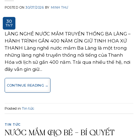
POSTED ON
30/07/2026
BY
MINH THƯ
30
Th7
LÀNG NGHỀ NƯỚC MẮM TRUYỀN THỐNG BA LÀNG –
HÀNH TRÌNH GẦN 400 NĂM GÌN GIỮ TINH HOA XỨ
THANH Làng nghề nước mắm Ba Làng là một trong
những làng nghề truyền thống nổi tiếng của Thanh
Hóa với lịch sử gần 400 năm. Trải qua nhiều thế hệ, nơi
đây vẫn gìn giữ…
CONTINUE READING
→
Posted in
Tin tức
TIN TỨC
NƯỚC MẮM CHO BÉ – BÍ QUYẾT