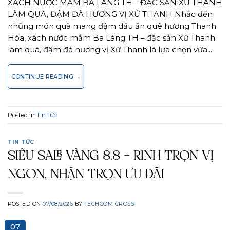
XÁCH NƯỚC MẮM BA LÀNG TH – ĐẶC SẢN XỨ THANH
LÀM QUÀ, ĐẬM ĐÀ HƯƠNG VỊ XỨ THANH Nhắc đến
những món quà mang đậm dấu ấn quê hương Thanh
Hóa, xách nước mắm Ba Làng TH – đặc sản Xứ Thanh
làm quà, đậm đà hương vị Xứ Thanh là lựa chọn vừa…
CONTINUE READING
→
Posted in
Tin tức
TIN TỨC
SIÊU SALE VÀNG 8.8 – RINH TRỌN VỊ
NGON, NHẬN TRỌN ƯU ĐÃI
POSTED ON
07/08/2026
BY
TECHCOM CROSS
07