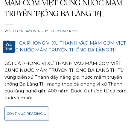
MÂM CƠM VIỆT CÙNG NƯỚC MẮM
TRUYỀN THỐNG BA LÀNG TH
POSTED ON
04/08/2026
BY
TECHCOM CROSS
04
Th8
GÓI CẢ PHONG VỊ XỨ THANH VÀO MÂM CƠM VIỆT
CÙNG NƯỚC MẮM TRUYỀN THỐNG BA LÀNG TH Từ
vùng biển xứ Thanh đầy nắng gió, nước mắm truyền
thống Ba Làng TH mang theo cả phong vị xứ Thanh
của làng nghề gần 400 năm. Được ủ chượp từ cá cơm
tươi và muối…
CONTINUE READING
→