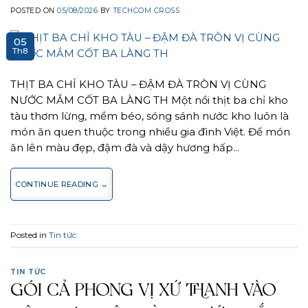
POSTED ON
05/08/2026
BY
TECHCOM CROSS
05
Th8
THỊT BA CHỈ KHO TÀU – ĐẬM ĐÀ TRÒN VỊ CÙNG
NƯỚC MẮM CỐT BA LÀNG TH Một nồi thịt ba chỉ kho
tàu thơm lừng, mềm béo, sóng sánh nước kho luôn là
món ăn quen thuộc trong nhiều gia đình Việt. Để món
ăn lên màu đẹp, đậm đà và dậy hương hấp…
CONTINUE READING
→
Posted in
Tin tức
TIN TỨC
GÓI CẢ PHONG VỊ XỨ THANH VÀO