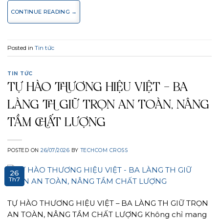
CONTINUE READING
→
Posted in
Tin tức
TIN TỨC
TỰ HÀO THƯƠNG HIỆU VIỆT – BA
LÀNG TH GIỮ TRỌN AN TOÀN, NÂNG
TẦM CHẤT LƯỢNG
POSTED ON
26/07/2026
BY
TECHCOM CROSS
26
Th7
TỰ HÀO THƯƠNG HIỆU VIỆT – BA LÀNG TH GIỮ TRỌN
AN TOÀN, NÂNG TẦM CHẤT LƯỢNG Không chỉ mang