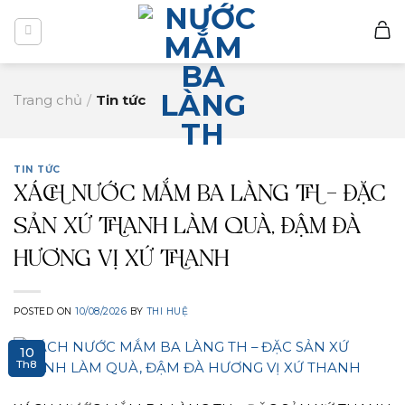
Skip
to
content
Trang chủ
/
Tin tức
TIN TỨC
XÁCH NƯỚC MẮM BA LÀNG TH – ĐẶC
SẢN XỨ THANH LÀM QUÀ, ĐẬM ĐÀ
HƯƠNG VỊ XỨ THANH
POSTED ON
10/08/2026
BY
THI HUỆ
10
Th8