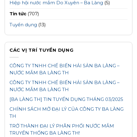
Hiệp hội nước mắm Do Xuyên – Ba Làng
(5)
Tin tức
(707)
Tuyển dụng
(13)
CÁC VỊ TRÍ TUYỂN DỤNG
CÔNG TY TNHH CHẾ BIẾN HẢI SẢN BA LÀNG –
NƯỚC MẮM BA LÀNG TH
CÔNG TY TNHH CHẾ BIẾN HẢI SẢN BA LÀNG –
NƯỚC MẮM BA LÀNG TH
[BA LÀNG TH] TIN TUYỂN DỤNG THÁNG 03/2025
CHÍNH SÁCH MỞ ĐẠI LÝ CỦA CÔNG TY BA LÀNG
TH
TRỞ THÀNH ĐẠI LÝ PHÂN PHỐI NƯỚC MẮM
TRUYỀN THỐNG BA LÀNG TH!