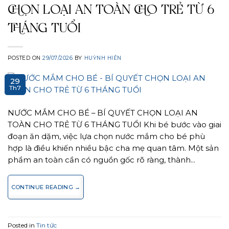
CHỌN LOẠI AN TOÀN CHO TRẺ TỪ 6
THÁNG TUỔI
POSTED ON
29/07/2026
BY
HUỲNH HIỀN
29
Th7
NƯỚC MẮM CHO BÉ – BÍ QUYẾT CHỌN LOẠI AN
TOÀN CHO TRẺ TỪ 6 THÁNG TUỔI Khi bé bước vào giai
đoạn ăn dặm, việc lựa chọn nước mắm cho bé phù
hợp là điều khiến nhiều bậc cha mẹ quan tâm. Một sản
phẩm an toàn cần có nguồn gốc rõ ràng, thành…
CONTINUE READING
→
Posted in
Tin tức