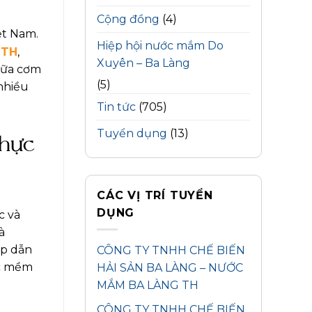
Cộng đồng
(4)
ệt Nam.
Hiệp hội nước mắm Do
 TH
,
Xuyên – Ba Làng
bữa cơm
(5)
nhiều
Tin tức
(705)
Tuyển dụng
(13)
hực
CÁC VỊ TRÍ TUYỂN
DỤNG
c và
à
ấp dẫn
CÔNG TY TNHH CHẾ BIẾN
ộc mềm
HẢI SẢN BA LÀNG – NƯỚC
MẮM BA LÀNG TH
CÔNG TY TNHH CHẾ BIẾN