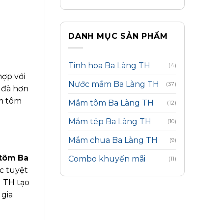
DANH MỤC SẢN PHẨM
Tinh hoa Ba Làng TH
(4)
hợp với
Nước mắm Ba Làng TH
(37)
 đà hơn
ắm tôm
Mắm tôm Ba Làng TH
(12)
Mắm tép Ba Làng TH
(10)
Mắm chua Ba Làng TH
(9)
tôm
Ba
Combo khuyến mãi
(11)
c tuyệt
g TH tạo
 gia