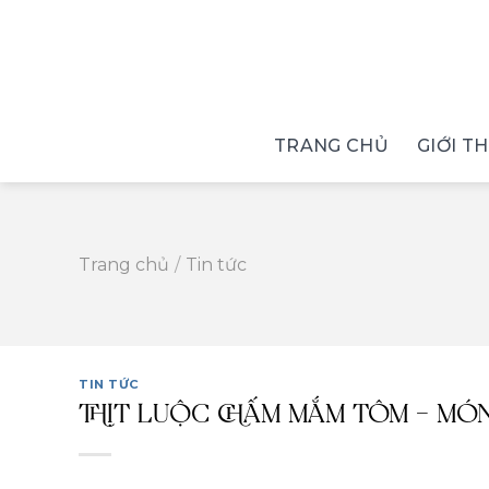
Skip
to
content
TRANG CHỦ
GIỚI T
Trang chủ
/
Tin tức
TIN TỨC
THỊT LUỘC CHẤM MẮM TÔM – MÓ