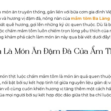
h
món ăn truyền thống, gắn liền với bữa cơm gia đình Vi
ềm và hương vị đậm đà, nồng nàn của
mắm tôm
Ba Làng
ất quê hương, gợi lên những ký ức quen thuộc. Dù là 
luộc chấm mắm tôm luôn chiếm trọn lòng yêu thích của 
ng khám phá cách làm món ăn này qua bài viết dưới đây!
m Là Món Ăn Đậm Đà Của Ẩm T
món thịt luộc chấm mắm tôm là món ăn quá quen thuộ
ổi bật bởi sự kết hợp tinh tế giữa nguyên liệu giản dị v
ăn vô cùng cuốn khiến hương vị tăng thêm một cách h
a mọi người bởi sự kết hợp độc đáo giữa thịt ba chỉ lu