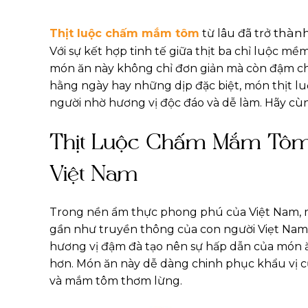
thàn
Thịt luộc chấm mắm tôm
từ lâu đã trở
Với sự kết hợp tinh tế giữa thịt ba chỉ luộc m
món ăn này không chỉ đơn giản mà còn đậm ch
hằng ngày hay những dịp đặc biệt, món thịt 
người nhờ hương vị độc đáo và dễ làm. Hãy cù
Thịt Luộc Chấm Mắm Tô
Việt Nam
Trong nền ẩm thực phong phú của Việt Nam, 
gần như truyền thông của con người Viẹt Nam, n
hương vị đậm đà tạo nên sự hấp dẫn của món 
hơn. Món ăn này dễ dàng chinh phục khẩu vị củ
và mắm tôm thơm lừng.