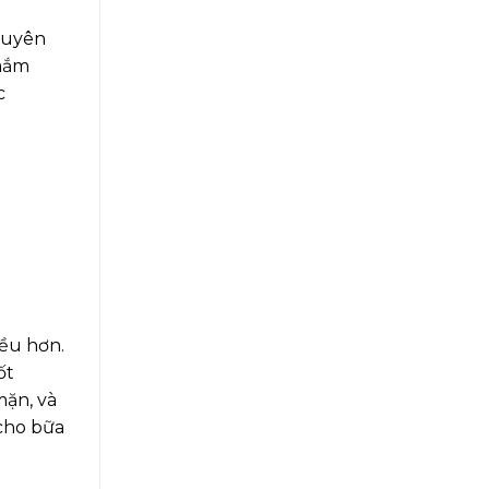
quyên
 mắm
c
ều hơn.
ốt
ặn, và
cho bữa