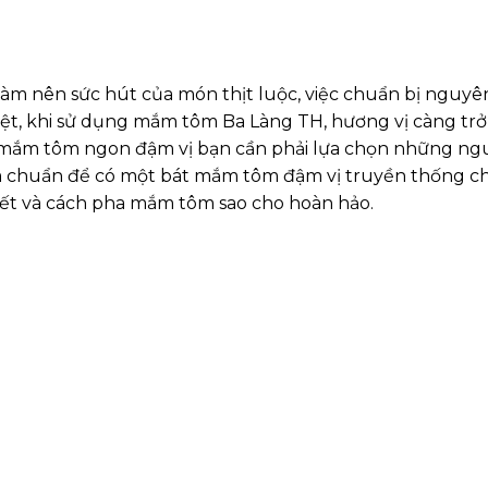
m nên sức hút của món thịt luộc, việc chuẩn bị nguyên
ệt, khi sử dụng
mắm tôm Ba Làng TH
, hương vị càng tr
t mắm tôm ngon đậm vị bạn cần phải lựa chọn những n
tôm chuẩn để có một bát mắm tôm đậm vị truyền thống c
hiết và cách pha mắm tôm sao cho hoàn hảo.