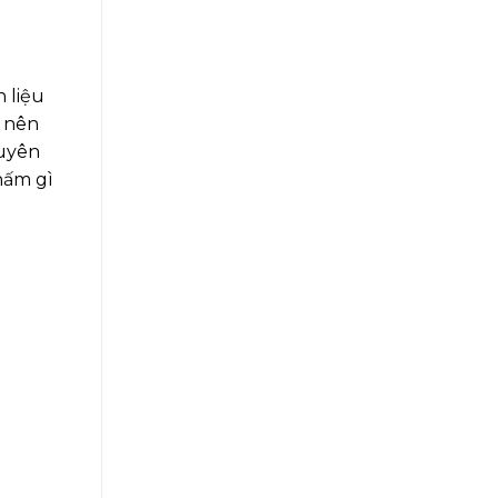
 liệu
ở nên
guyên
hấm gì