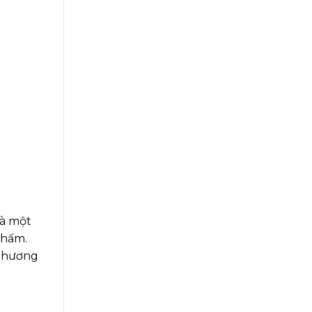
và một
chấm.
m hương