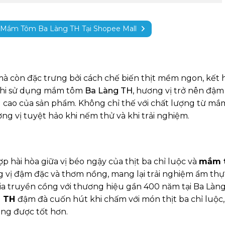
 Mắm Tôm Ba Làng TH Tại Shopee Mall
 còn đặc trưng bởi cách chế biến thịt mềm ngon, kết 
khi sử dụng
mắm tôm
Ba Làng TH
, hương vị trở nên đậm
g cao của sản phẩm. Không chỉ thế với chất lượng từ m
g vị tuyệt hảo khi nếm thử và khi trải nghiệm.
p hài hòa giữa vị béo ngậy của thịt ba chỉ luộc và
mắm 
ng vị đậm đặc và thơm nồng, mang lại trải nghiệm ẩm thự
 gia truyền cồng với thương hiệu gần 400 năm tại Ba Làn
g TH
đậm đà cuốn hút khi chấm với món thịt ba chỉ luộc,
àng được tốt hơn.