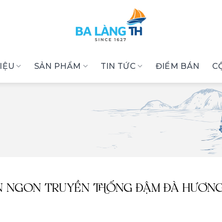
HIỆU
SẢN PHẨM
TIN TỨC
ĐIỂM BÁN
C
N NGON TRUYỀN THỐNG ĐẬM ĐÀ HƯƠNG