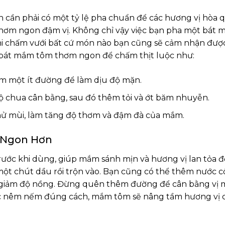
cần phải có một tỷ lệ pha chuẩn để các hương vị hòa 
hơm ngon đậm vị. Không chỉ vậy việc bạn pha một bát
i chấm vưới bất cứ món nào bạn cũng sẽ cảm nhận đượ
t bát mắm tôm thơm ngon để chấm thịt luộc như:
m một ít đường để làm dịu độ mặn.
độ chua cân bằng, sau đó thêm tỏi và ớt băm nhuyễn.
hử mùi, làm tăng độ thơm và đậm đà của mắm.
 Ngon Hơn
ước khi dùng, giúp mắm sánh mịn và hương vị lan tỏa đ
ột chút dầu rồi trộn vào. Bạn cũng có thể thêm nước c
giảm độ nồng. Đừng quên thêm đường để cân bằng vị m
ược nêm nếm đúng cách, mắm tôm sẽ nâng tầm hương vị 