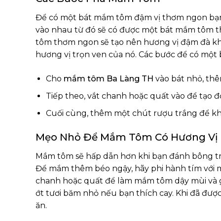
Để có một bát mắm tôm đậm vị thơm ngon bạn 
vào nhau từ đó sẽ có được một bát mắm tôm t
tôm thơm ngon sẽ tạo nên hương vị đậm đà kh
hương vị trọn ven của nó. Các bước để có mộ
Cho
mắm tôm Ba Làng TH
vào bát nhỏ, thê
Tiếp theo, vắt chanh hoặc quất vào để tạo 
Cuối cùng, thêm một chút rượu trắng để k
Mẹo Nhỏ Để Mắm Tôm Có Hương Vị
Mắm tôm sẽ hấp dẫn hơn khi bạn đánh bông tr
Để mắm thêm béo ngậy, hãy phi hành tím với m
chanh hoặc quất để làm mắm tôm dậy mùi và 
ớt tươi băm nhỏ nếu bạn thích cay. Khi đã đ
ăn.