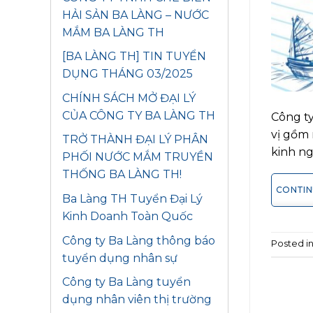
HẢI SẢN BA LÀNG – NƯỚC
MẮM BA LÀNG TH
[BA LÀNG TH] TIN TUYỂN
DỤNG THÁNG 03/2025
CHÍNH SÁCH MỞ ĐẠI LÝ
CỦA CÔNG TY BA LÀNG TH
Công ty
vị gồm
TRỞ THÀNH ĐẠI LÝ PHÂN
kinh n
PHỐI NƯỚC MẮM TRUYỀN
THỐNG BA LÀNG TH!
CONTIN
Ba Làng TH Tuyển Đại Lý
Kinh Doanh Toàn Quốc
Công ty Ba Làng thông báo
Posted i
tuyển dụng nhân sự
Công ty Ba Làng tuyển
dụng nhân viên thị trường