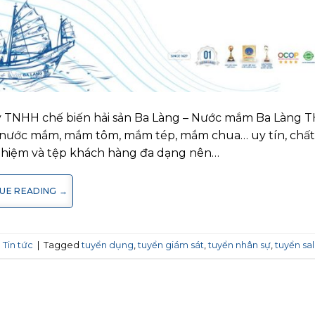
 TNHH chế biến hải sản Ba Làng – Nước mắm Ba Làng TH
 nước mắm, mắm tôm, mắm tép, mắm chua… uy tín, chất
ghiệm và tệp khách hàng đa dạng nên…
UE READING
→
n
Tin tức
|
Tagged
tuyển dụng
,
tuyển giám sát
,
tuyển nhân sự
,
tuyển sa