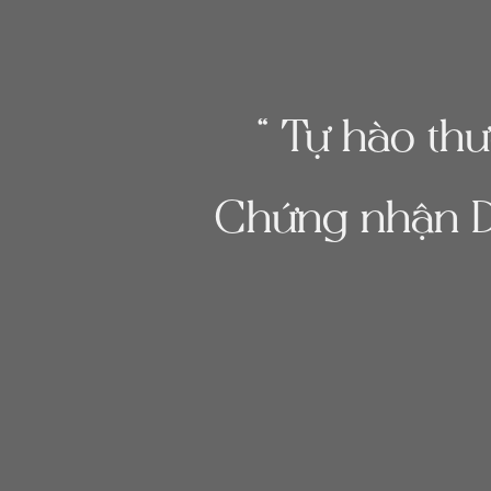
“ Tự hào th
Chứng nhận D