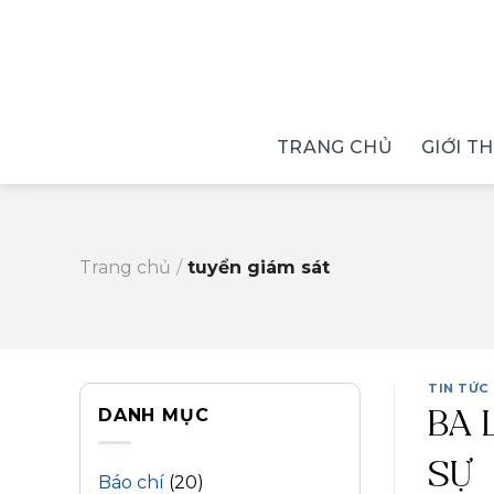
Skip
to
content
TRANG CHỦ
GIỚI T
Trang chủ
/
tuyển giám sát
TIN TỨC
DANH MỤC
BA 
SỰ
Báo chí
(20)