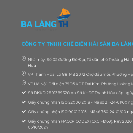
CÔNG TY TNHH CHẾ BIẾN HẢI SẢN BA LÀN
Nhà máy: Số 05 đường Đỗ Đại, Tổ dân phố Thượng Hải, 
Hoá
VP Thanh Hóa: Lô 88, MB 2072 Chợ đầu mối, Phường Hạ
VP Hà Nội: Đối diện 79D5 KĐT Đại Kim, Phường Hoàng M
Số ĐKKD 2801389328 do Sở KHĐT Thanh Hóa cấp ngày
Giấy chứng nhận ISO 22000:2018 - Mã số 211-24-01/00 n
Giấy chứng nhận ISO 9001:2015 - Mã số 760-24-01/00 ng
Giấy chứng nhận HACCP CODEX (CXC 1-1969), Rev 2020 -
05/10/2024