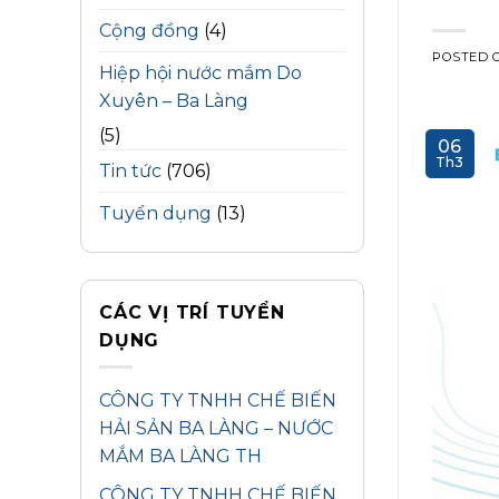
Cộng đồng
(4)
POSTED 
Hiệp hội nước mắm Do
Xuyên – Ba Làng
(5)
06
Th3
Tin tức
(706)
Tuyển dụng
(13)
CÁC VỊ TRÍ TUYỂN
DỤNG
CÔNG TY TNHH CHẾ BIẾN
HẢI SẢN BA LÀNG – NƯỚC
MẮM BA LÀNG TH
CÔNG TY TNHH CHẾ BIẾN