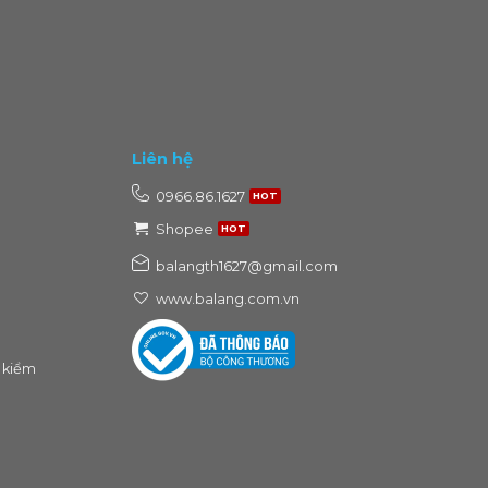
Liên hệ
0966.86.1627
Shopee
balangth1627@gmail.com
www.balang.com.vn
 kiểm