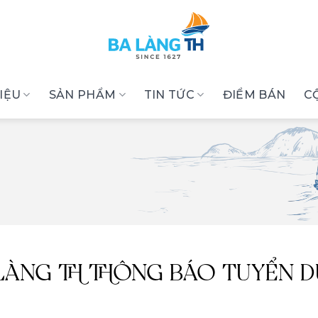
HIỆU
SẢN PHẨM
TIN TỨC
ĐIỂM BÁN
C
LÀNG TH THÔNG BÁO TUYỂN DỤ