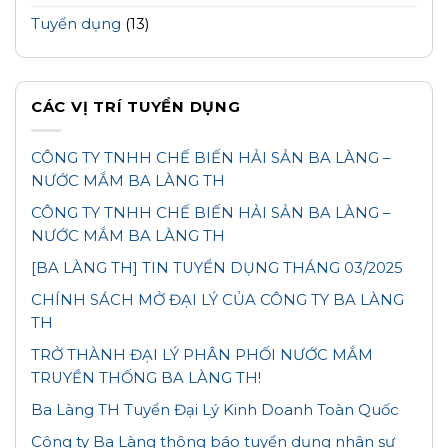
Tuyển dụng
(13)
CÁC VỊ TRÍ TUYỂN DỤNG
CÔNG TY TNHH CHẾ BIẾN HẢI SẢN BA LÀNG –
NƯỚC MẮM BA LÀNG TH
CÔNG TY TNHH CHẾ BIẾN HẢI SẢN BA LÀNG –
NƯỚC MẮM BA LÀNG TH
[BA LÀNG TH] TIN TUYỂN DỤNG THÁNG 03/2025
CHÍNH SÁCH MỞ ĐẠI LÝ CỦA CÔNG TY BA LÀNG
TH
TRỞ THÀNH ĐẠI LÝ PHÂN PHỐI NƯỚC MẮM
TRUYỀN THỐNG BA LÀNG TH!
Ba Làng TH Tuyển Đại Lý Kinh Doanh Toàn Quốc
Công ty Ba Làng thông báo tuyển dụng nhân sự