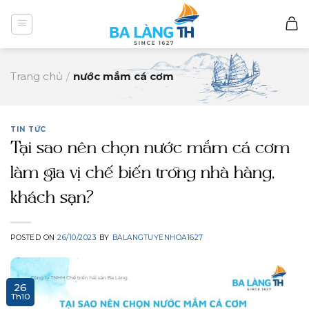
Skip
to
content
Trang chủ
/
nước mắm cá cơm
TIN TỨC
Tại sao nên chọn nước mắm cá cơm
làm gia vị chế biến trong nhà hàng,
khách sạn?
POSTED ON
26/10/2023
BY
BALANGTUYENHOA1627
26
Th10