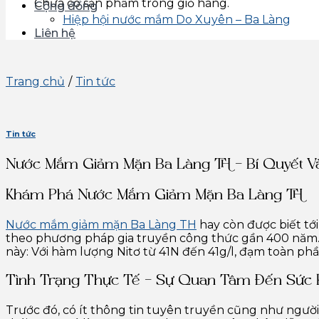
Chưa có sản phẩm trong giỏ hàng.
Cộng đồng
Hiệp hội nước mắm Do Xuyên – Ba Làng
Liên hệ
Trang chủ
/
Tin tức
Tin tức
Nước Mắm Giảm Mặn Ba Làng TH – Bí Quyết V
Khám Phá Nước Mắm Giảm Mặn Ba Làng TH
Nước mắm giảm mặn Ba Làng TH
hay còn được biết tớ
theo phương pháp gia truyền công thức gần 400 năm.
này: Với hàm lượng Nitơ từ 41N đến 41g/l, đạm toàn phầ
Tình Trạng Thực Tế – Sự Quan Tâm Đến Sức 
Trước đó, có ít thông tin tuyên truyền cũng như người