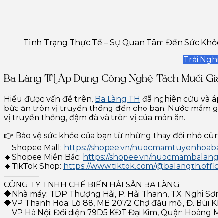
Tình Trạng Thực Tế – Sự Quan Tâm Đến Sức Khỏ
Trải Ng
Ba Làng TH Áp Dụng Công Nghệ Tách Muối G
Hiểu được vấn đề trên,
Ba Làng TH
đã nghiên cứu và á
bữa ăn tròn vị truyền thống đến cho bạn. Nước mắm 
vị truyền thống, đậm đà và tròn vị của món ăn.
👉 Bảo vệ sức khỏe của bạn từ những thay đổi nhỏ cùn
🔸Shopee Mall:
https://shopee.vn/nuocmamtuyenhoab
🔸Shopee Miền Bắc:
https://shopee.vn/nuocmambalangth
🔸TikTok Shop:
https://www.tiktok.com/@balangth.offic
————–
CÔNG TY TNHH CHẾ BIẾN HẢI SẢN BA LÀNG
🔷Nhà máy: TDP Thượng Hải, P. Hải Thanh, TX. Nghi Sơ
🔷VP Thanh Hóa: Lô 88, MB 2072 Chợ đầu mối, Đ. Bùi 
🔷VP Hà Nội: Đối diện 79D5 KĐT Đại Kim, Quận Hoàng 