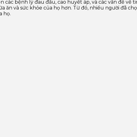
 các bệnh lý đau đầu, cao huyết áp, và các vấn đề về 
a ăn và sức khỏe của họ hơn. Từ đó, nhiều người đã c
a họ.