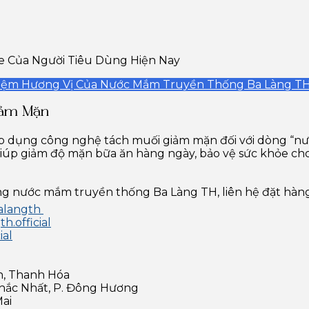
e Của Người Tiêu Dùng Hiện Nay
hiệm Hương Vị Của Nước Mắm Truyền Thống Ba Làng T
iảm Mặn
p dụng công nghệ tách muối giảm mặn đối với dòng “n
giúp giảm độ mặn bữa ăn hàng ngày, bảo vệ sức khỏe 
g nước mắm truyền thống Ba Làng TH, liên hệ đặt hàng 
alangth
.official
ial
n, Thanh Hóa
Khắc Nhất, P. Đông Hương
Mai