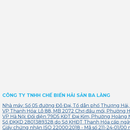
CÔNG TY TNHH CHẾ BIẾN HẢI SẢN BA LÀNG
Nhà máy: Số 05 đường Đỗ Đại, Tổ dân phố Thượng Hải,
VP Thanh Hóa: Lô 88, MB 2072 Chợ đầu mối, Phường 
VP Hà Nội: Đối diện 79D5 KĐT Đại Kim, Phường Hoàng 
Số ĐKKD 2801389328 do Sở KHĐT Thanh Hóa cấp ngà
Giấy chứng nhận ISO 22000:2018 - Mã số 211-24-01/00 