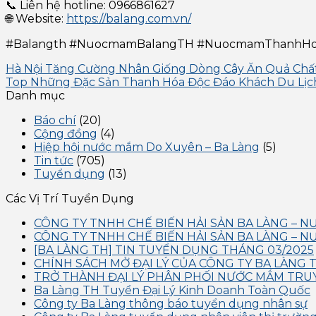
📞 Liên hệ hotline: 0966861627
🌐 Website:
https://balang.com.vn/
#Balangth #NuocmamBalangTH #NuocmamThanhH
Hà Nội Tăng Cường Nhân Giống Dòng Cây Ăn Quả Chấ
Top Những Đặc Sản Thanh Hóa Độc Đáo Khách Du Lị
Danh mục
Báo chí
(20)
Cộng đồng
(4)
Hiệp hội nước mắm Do Xuyên – Ba Làng
(5)
Tin tức
(705)
Tuyển dụng
(13)
Các Vị Trí Tuyển Dụng
CÔNG TY TNHH CHẾ BIẾN HẢI SẢN BA LÀNG – 
CÔNG TY TNHH CHẾ BIẾN HẢI SẢN BA LÀNG – 
[BA LÀNG TH] TIN TUYỂN DỤNG THÁNG 03/2025
CHÍNH SÁCH MỞ ĐẠI LÝ CỦA CÔNG TY BA LÀNG 
TRỞ THÀNH ĐẠI LÝ PHÂN PHỐI NƯỚC MẮM TRU
Ba Làng TH Tuyển Đại Lý Kinh Doanh Toàn Quốc
Công ty Ba Làng thông báo tuyển dụng nhân sự