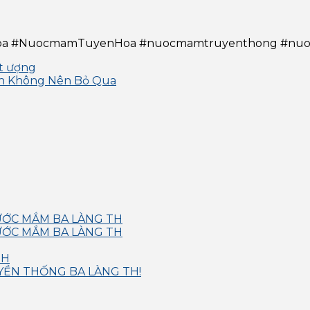
oa #NuocmamTuyenHoa #nuocmamtruyenthong #nu
t ượng
ch Không Nên Bỏ Qua
NƯỚC MẮM BA LÀNG TH
NƯỚC MẮM BA LÀNG TH
TH
YỀN THỐNG BA LÀNG TH!