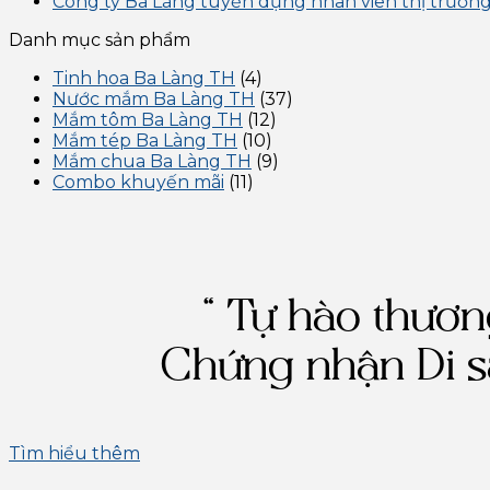
Công ty Ba Làng tuyển dụng nhân viên thị trườn
Danh mục sản phẩm
Tinh hoa Ba Làng TH
(4)
Nước mắm Ba Làng TH
(37)
Mắm tôm Ba Làng TH
(12)
Mắm tép Ba Làng TH
(10)
Mắm chua Ba Làng TH
(9)
Combo khuyến mãi
(11)
“ Tự hào thươ
Chứng nhận Di s
Tìm hiểu thêm