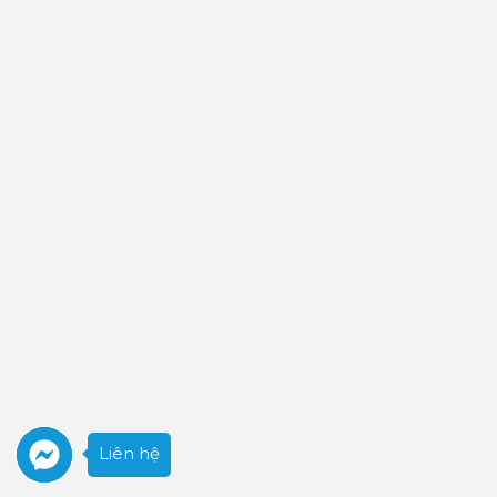
Liên hệ