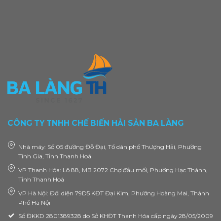
CÔNG TY TNHH CHẾ BIẾN HẢI SẢN BA LÀNG
Nhà máy: Số 05 đường Đỗ Đại, Tổ dân phố Thượng Hải, Phường
Tĩnh Gia, Tỉnh Thanh Hoá
VP Thanh Hóa: Lô 88, MB 2072 Chợ đầu mối, Phường Hạc Thành,
Tỉnh Thanh Hoá
VP Hà Nội: Đối diện 79D5 KĐT Đại Kim, Phường Hoàng Mai, Thành
Phố Hà Nội
Số ĐKKD 2801389328 do Sở KHĐT Thanh Hóa cấp ngày 28/05/2009