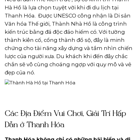
Hà Hồ là lựa chọn tuyệt vời khi đi du lịch tại
Thanh Hóa. Được UNESCO công nhận là Di sản
Văn hóa Thế giới, Thành Nhà Hồ là công trình
kiến trúc bằng đá độc đáo hiếm có. Với tường
thành kiên cố, cổng thành đồ sộ, đây là minh
chứng cho tài năng xây dựng và tầm nhìn chiến
lược của người xưa. Du khách khi đến đây chắc
chắn sẽ vô cùng choáng ngợp với quy mô và vẻ
đẹp của nó.
Các Địa Điểm Vui Chơi, Giải Trí Hấp
Dẫn ở Thanh Hóa
Thanh Hóa không chỉ có những bãi biển và di