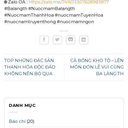
🌐 Zalo OA :
https://zalo.me/741673307828983877
#Balangth #NuocmamBalangth
#NuocmamThanhHoa #nuocmamTuyenHoa
#nuocnamtruyenthong #nuocmamngon
TOP NHỮNG ĐẶC SẢN
CÁ BỐNG KHO TỘ – LÊN
THANH HÓA ĐỘC ĐÁO
MÓN ĐÓN LỄ VUI CÙNG
KHÔNG NÊN BỎ QUA
BA LÀNG TH
DANH MỤC
Báo chí
(20)