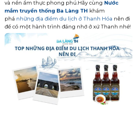
và nền ẩm thực phong phú.Hãy cùng
Nước
mắm truyền thống Ba Làng TH
khám
phá
những địa điểm du lịch ở Thanh Hóa
nên đi
để có một hành trình đáng nhớ ở xứ Thanh nhé!