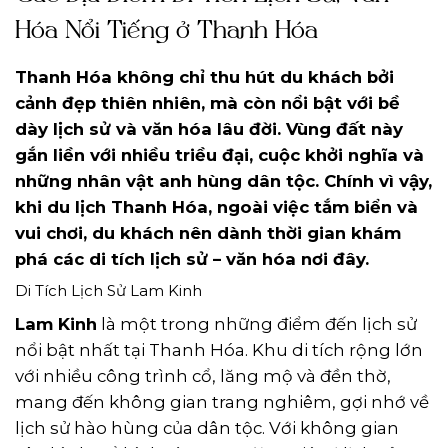
Hóa Nổi Tiếng ở Thanh Hóa
Thanh Hóa không chỉ thu hút du khách bởi
cảnh đẹp thiên nhiên, mà còn nổi bật với bề
dày lịch sử và văn hóa lâu đời. Vùng đất này
gắn liền với nhiều triều đại, cuộc khởi nghĩa và
những nhân vật anh hùng dân tộc. Chính vì vậy,
khi du lịch Thanh Hóa, ngoài việc tắm biển và
vui chơi, du khách nên dành thời gian khám
phá các di tích lịch sử – văn hóa nơi đây.
Di Tích Lịch Sử Lam Kinh
Lam Kinh
là một trong những điểm đến lịch sử
nổi bật nhất tại Thanh Hóa. Khu di tích rộng lớn
với nhiều công trình cổ, lăng mộ và đền thờ,
mang đến không gian trang nghiêm, gợi nhớ về
lịch sử hào hùng của dân tộc. Với không gian