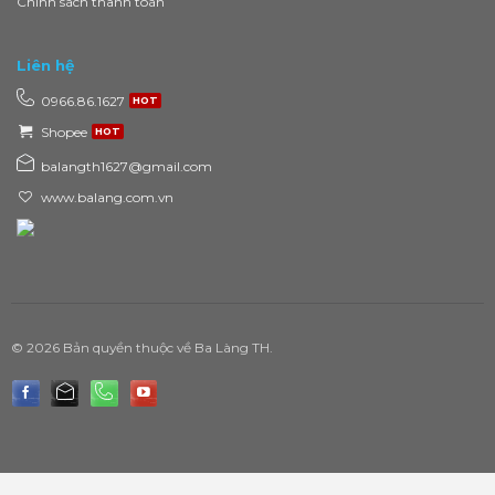
Chính sách thanh toán
Liên hệ
0966.86.1627
Shopee
balangth1627@gmail.com
www.balang.com.vn
© 2026 Bản quyền thuộc về Ba Làng TH.