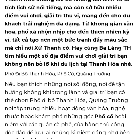
tích lịch sử nổi tiếng, mà còn sở hữu nhiều
điểm vui chơi, giải trí thú vị, mang đến cho du
khách trải nghiệm đa dạng. Từ không gian văn
hóa, phố xá nhộn nhịp cho đến thiên nhiên kỳ
vĩ, tất cả tạo nên một bức tranh đầy màu sắc
mà chỉ nơi Xứ Thanh có. Hãy cùng Ba Làng TH
tìm hiểu một số địa điểm vui chơi giải trí bạn
không nên bỏ lỡ khi du lịch tại Thanh Hóa nhé.
Phố Đi Bộ Thanh Hóa, Phố Cổ, Quảng Trường
Nếu bạn thích những nơi sôi động, nơi để tận
hưởng không khí trong lành và giải trí bạn có
thể chọn Phố đi bộ Thanh Hóa, Quảng Trường
nơi tập trung nhiều hoạt động văn hóa, nghệ
thuật hoặc khám phá những góc
Phố cổ
hoài
niệm với các quán cà phê, cửa hàng thủ công
độc đáo để lưu lại những kỉ niệm đáng nhớ bên