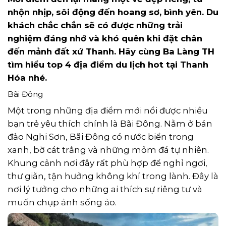
nhộn nhịp, sôi động đến hoang sơ, bình yên. Du
khách chắc chắn sẽ có được những trải
nghiệm đáng nhớ và khó quên khi đặt chân
đến mảnh đất xứ Thanh. Hãy cùng Ba Làng TH
tìm hiểu top 4 địa điểm du lịch hot tại Thanh
Hóa nhé.
Bãi Đông
Một trong những địa điểm mới nổi được nhiều
bạn trẻ yêu thích chính là Bãi Đông. Nằm ở bán
đảo Nghi Sơn, Bãi Đông có nước biển trong
xanh, bờ cát trắng và những mỏm đá tự nhiên.
Khung cảnh nơi đây rất phù hợp để nghỉ ngơi,
thư giãn, tận hưởng không khí trong lành. Đây là
nơi lý tưởng cho những ai thích sự riêng tư và
muốn chụp ảnh sống ảo.