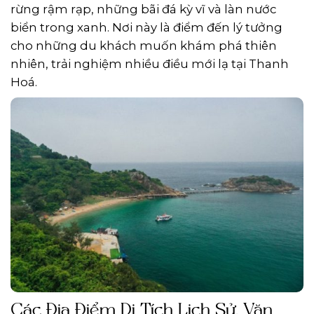
rừng rậm rạp, những bãi đá kỳ vĩ và làn nước
biển trong xanh. Nơi này là điểm đến lý tưởng
cho những du khách muốn khám phá thiên
nhiên, trải nghiệm nhiều điều mới lạ tại Thanh
Hoá.
Các Địa Điểm Di Tích Lịch Sử, Văn