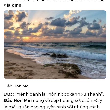
gia đình.
Đảo Hòn Mê
Được mệnh danh là “hòn ngọc xanh xứ Thanh”,
Đảo Hòn Mê
mang vẻ đẹp hoang sơ, bí ẩn. Đây
là một quần đảo nguyên sinh với những cánh