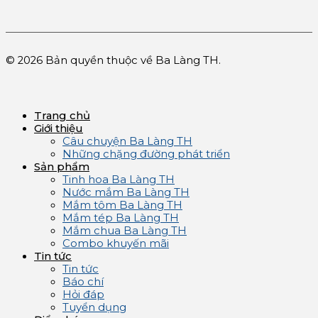
© 2026 Bản quyền thuộc về Ba Làng TH.
Trang chủ
Giới thiệu
Câu chuyện Ba Làng TH
Những chặng đường phát triển
Sản phẩm
Tinh hoa Ba Làng TH
Nước mắm Ba Làng TH
Mắm tôm Ba Làng TH
Mắm tép Ba Làng TH
Mắm chua Ba Làng TH
Combo khuyến mãi
Tin tức
Tin tức
Báo chí
Hỏi đáp
Tuyển dụng