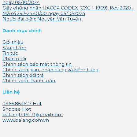
ngày 05/10/2024
Giấy chứng nhận HACCP CODEX (CXC 1-1969), Rev 2020 -
Mã số 297-24-01/00 ngày 05/10/2024
Người đại diện: Nguyễn Văn Tuyến
Danh mục chính
Giới thiệu
Sản phẩm
Tin tức
Phân phối
Chính sách bảo mật thông tin
Chính sách giao, nhận hàng và kiểm hàng
Chính sách đổi trả
Chính sách thanh toán
Liên hệ
0966.86.1627
Shopee
balangth1627@gmail.com
www.balang.com.vn