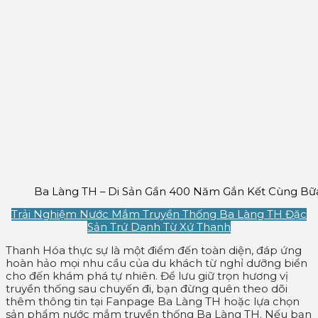
Ba Làng TH – Di Sản Gần 400 Năm Gắn Kết Cùng Bữ
Trải Nghiệm Nước Mắm Truyền Thống Ba Làng TH Đặc
Sản Trứ Danh Từ Xứ Thanh
Thanh Hóa thực sự là một điểm đến toàn diện, đáp ứng
hoàn hảo mọi nhu cầu của du khách từ nghỉ dưỡng biển
cho đến khám phá tự nhiên. Để lưu giữ trọn hương vị
truyền thống sau chuyến đi, bạn đừng quên theo dõi
thêm thông tin tại Fanpage Ba Làng TH hoặc lựa chọn
sản phẩm nước mắm truyền thống Ba Làng TH. Nếu bạn