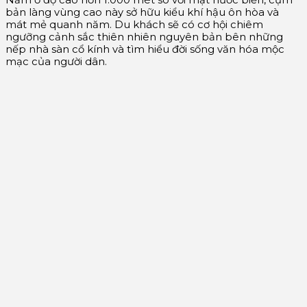
Nằm ở độ cao hơn 1.000 mét so với mặt nước biển, cụm
bản làng vùng cao này sở hữu kiểu khí hậu ôn hòa và
mát mẻ quanh năm. Du khách sẽ có cơ hội chiêm
ngưỡng cảnh sắc thiên nhiên nguyên bản bên những
nếp nhà sàn cổ kính và tìm hiểu đời sống văn hóa mộc
mạc của người dân.