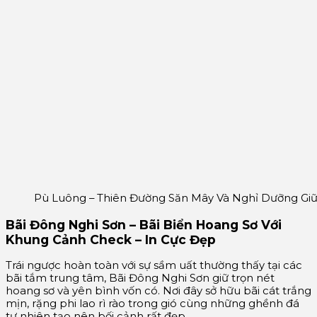
Pù Luông – Thiên Đường Săn Mây Và Nghỉ Dưỡng Gi
Bãi Đông Nghi Sơn – Bãi Biển Hoang Sơ Với
Khung Cảnh Check – In Cực Đẹp
Trái ngược hoàn toàn với sự sầm uất thường thấy tại các
bãi tắm trung tâm, Bãi Đông Nghi Sơn giữ trọn nét
hoang sơ và yên bình vốn có. Nơi đây sở hữu bãi cát trắng
mịn, rặng phi lao rì rào trong gió cùng những ghềnh đá
tự nhiên tạo nên bối cảnh rất đẹp.