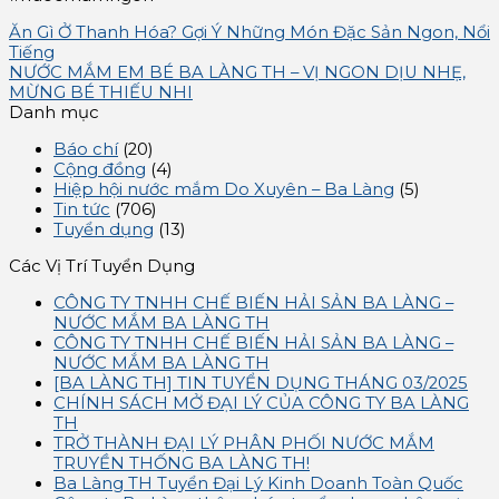
Ăn Gì Ở Thanh Hóa? Gợi Ý Những Món Đặc Sản Ngon, Nổi
Tiếng
NƯỚC MẮM EM BÉ BA LÀNG TH – VỊ NGON DỊU NHẸ,
MỪNG BÉ THIẾU NHI
Danh mục
Báo chí
(20)
Cộng đồng
(4)
Hiệp hội nước mắm Do Xuyên – Ba Làng
(5)
Tin tức
(706)
Tuyển dụng
(13)
Các Vị Trí Tuyển Dụng
CÔNG TY TNHH CHẾ BIẾN HẢI SẢN BA LÀNG –
NƯỚC MẮM BA LÀNG TH
CÔNG TY TNHH CHẾ BIẾN HẢI SẢN BA LÀNG –
NƯỚC MẮM BA LÀNG TH
[BA LÀNG TH] TIN TUYỂN DỤNG THÁNG 03/2025
CHÍNH SÁCH MỞ ĐẠI LÝ CỦA CÔNG TY BA LÀNG
TH
TRỞ THÀNH ĐẠI LÝ PHÂN PHỐI NƯỚC MẮM
TRUYỀN THỐNG BA LÀNG TH!
Ba Làng TH Tuyển Đại Lý Kinh Doanh Toàn Quốc