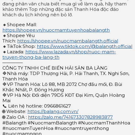
đang phân vân chưa biết mua gì về làm quà, hãy tham
khảo thêm Top những đặc sản Thanh Hóa độc đáo
khách du lịch không nên bỏ lỡ.
🔸Shopee Mall:
https://shopee.vn/nuocmamtuyenhoabalangth
🔸Shopee Yêu
Thích:
https://shopee.vn/nuocmambalangth.official
🔸TikTok Shop:
https://www.tiktok.com/@balangth.official
🔸Lazada:
https://www.lazada.vn/shop/nuoc-mam-
truyen-thong-ba-lang-th
————–
CÔNG TY TNHH CHẾ BIẾN HẢI SẢN BA LÀNG
🔷Nhà máy: TDP Thượng Hải, P. Hải Thanh, TX. Nghi Sơn,
Thanh Hóa
🔷VP Thanh Hóa: Lô 88, MB 2072 Chợ đầu mối, Đ. Bùi
Khắc Nhất, P. Đông Hương
🔷VP Hà Nội: Đối diện 79D5 KĐT Đại Kim, Quận Hoàng
Mai
📞 Liên hệ hotline: 0966861627
🌐 Website:
https://balang.com.vn/
🌐 Zalo OA :
https://zalo.me/741673307828983877
#Balangth #NuocmamBalangth #NuocmamThanhHoa
#nuocmamTuyenHoa #nuocnamtruyenthong
#nuocmamngon