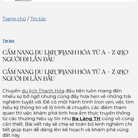
Trang chủ
/
Tin tức
Tin tức
CẨM NANG DU LỊCH THANH HÓA TỪ A – Z CHO
NGƯỜI ĐI LẦN ĐẦU
CẨM NANG DU LỊCH THANH HÓA TỪ A – Z CHO
NGƯỜI ĐI LẦN ĐẦU
Chuyến
du lịch Thanh
Hóa
đầu tiên luôn mang đến
nhiều sự bỡ ngỡ nhưng cũng đầy hứa hẹn về những trải
nghiệm tuyệt vời. Để có một hành trình trọn vẹn, việc tìm
hiểu kỹ thông tin về lộ trình di chuyển, các điểm tham
quan thì việc khám phá tinh hoa ẩm thực truyền thống
từ các thương hiệu uy tín như
Ba Làng TH
cũng vô cùng
cần thiết. Bài viết này sẽ chia sẻ toàn bộ kinh nghiệm chi
tiết giúp bạn dễ dàng lên kế hoạch và khám phá vùng
đất này.