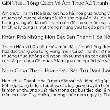
Giới Thiệu Tổng Quan Về Ẩm Thực Xứ Thanh
Ẩm thực Thanh Hóa là sự kết hợp hài hòa giữa hương vị
thường có hương vị đậm đà, sử dụng nguyên liệu địa 
hương vị, người dân xứ Thanh còn đề cao sự mộc mạc 
thích. Đây cũng là một trong những yếu tố góp phần t
Khám Phá Những Món Đặc Sản Thanh Hóa Nổi
Thanh Hóa sở hữu rất nhiều món đặc sản nổi tiếng đượ
hóa đặc trưng của từng vùng miền tại xứ Thanh. Từ nem
thưởng thức. Không chỉ ngon, nhiều món ăn còn gắn liền
còn rất phù hợp để mua về làm quà cho người thân và
Nem Chua Thanh Hóa – Đặc Sản Trứ Danh Là
Nem chua Thanh Hóa là món đặc sản nổi tiếng đã góp
kết hợp cùng bì lợn, tỏi, ớt và các loại gia vị truyền t
là món ăn thường xuất hiện trong các bữa tiệc, dịp l
trên cả nước. Tuy nhiên, thưởng thức nem ngay tại Tha