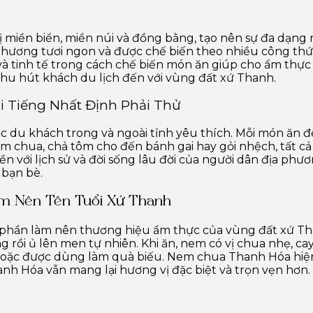
 miền biển, miền núi và đồng bằng, tạo nên sự đa dạng r
phương tươi ngon và được chế biến theo nhiều công thứ
và tinh tế trong cách chế biến món ăn giúp cho ẩm th
hu hút khách du lịch đến với vùng đất xứ Thanh.
 Tiếng Nhất Định Phải Thử
c du khách trong và ngoài tỉnh yêu thích. Mỗi món ăn 
 chua, chả tôm cho đến bánh gai hay gỏi nhệch, tất cả 
 với lịch sử và đời sống lâu đời của người dân địa phươ
 bạn bè.
m Nên Tên Tuổi Xứ Thanh
 phần làm nên thương hiệu ẩm thực của vùng đất xứ Th
hống rồi ủ lên men tự nhiên. Khi ăn, nem có vị chua nhẹ, 
ễ hoặc được dùng làm quà biếu. Nem chua Thanh Hóa hiện
nh Hóa vẫn mang lại hương vị đặc biệt và trọn vẹn hơn.