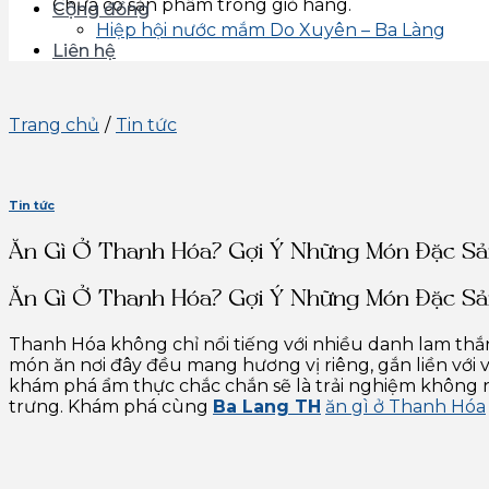
Chưa có sản phẩm trong giỏ hàng.
Cộng đồng
Hiệp hội nước mắm Do Xuyên – Ba Làng
Liên hệ
Trang chủ
/
Tin tức
Tin tức
Ăn Gì Ở Thanh Hóa? Gợi Ý Những Món Đặc Sản
Ăn Gì Ở Thanh Hóa? Gợi Ý Những Món Đặc Sản
Thanh Hóa không chỉ nổi tiếng với nhiều danh lam th
món ăn nơi đây đều mang hương vị riêng, gắn liền với
khám phá ẩm thực chắc chắn sẽ là trải nghiệm không
trưng. Khám phá cùng
Ba Lang TH
ăn gì ở Thanh Hóa