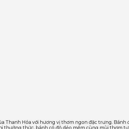
ủa Thanh Hóa với hương vị thơm ngon đặc trưng. Bánh đ
 Khi thưởng thức, bánh có độ dẻo mềm cùng mùi thơm tự