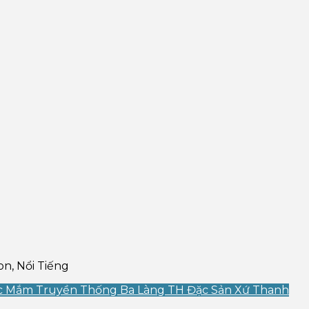
n, Nổi Tiếng
 Mắm Truyền Thống Ba Làng TH Đặc Sản Xứ Thanh