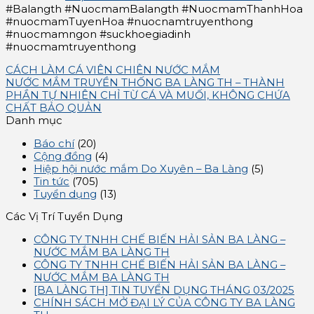
#Balangth #NuocmamBalangth #NuocmamThanhHoa
#nuocmamTuyenHoa #nuocnamtruyenthong
#nuocmamngon #suckhoegiadinh
#nuocmamtruyenthong
CÁCH LÀM CÁ VIÊN CHIÊN NƯỚC MẮM
NƯỚC MẮM TRUYỀN THỐNG BA LÀNG TH – THÀNH
PHẦN TỰ NHIÊN CHỈ TỪ CÁ VÀ MUỐI, KHÔNG CHỨA
CHẤT BẢO QUẢN
Danh mục
Báo chí
(20)
Cộng đồng
(4)
Hiệp hội nước mắm Do Xuyên – Ba Làng
(5)
Tin tức
(705)
Tuyển dụng
(13)
Các Vị Trí Tuyển Dụng
CÔNG TY TNHH CHẾ BIẾN HẢI SẢN BA LÀNG –
NƯỚC MẮM BA LÀNG TH
CÔNG TY TNHH CHẾ BIẾN HẢI SẢN BA LÀNG –
NƯỚC MẮM BA LÀNG TH
[BA LÀNG TH] TIN TUYỂN DỤNG THÁNG 03/2025
CHÍNH SÁCH MỞ ĐẠI LÝ CỦA CÔNG TY BA LÀNG