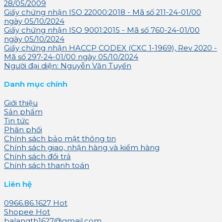
28/05/2009
Giấy chứng nhận ISO 22000:2018 - Mã số 211-24-01/00
ngày 05/10/2024
Giấy chứng nhận ISO 9001:2015 - Mã số 760-24-01/00
ngày 05/10/2024
Giấy chứng nhận HACCP CODEX (CXC 1-1969), Rev 2020 -
Mã số 297-24-01/00 ngày 05/10/2024
Người đại diện: Nguyễn Văn Tuyến
Danh mục chính
Giới thiệu
Sản phẩm
Tin tức
Phân phối
Chính sách bảo mật thông tin
Chính sách giao, nhận hàng và kiểm hàng
Chính sách đổi trả
Chính sách thanh toán
Liên hệ
0966.86.1627
Shopee
balangth1627@gmail.com