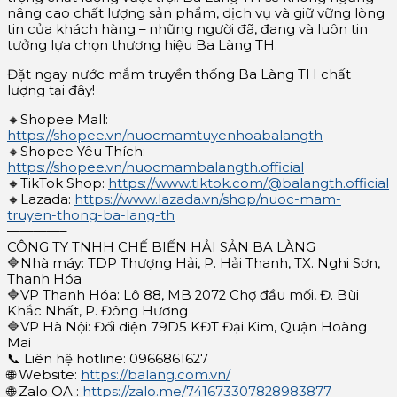
nâng cao chất lượng sản phẩm, dịch vụ và giữ vững lòng
tin của khách hàng – những người đã, đang và luôn tin
tưởng lựa chọn thương hiệu Ba Làng TH.
Đặt ngay nước mắm truyền thống Ba Làng TH chất
lượng tại đây!
🔸Shopee Mall:
https://shopee.vn/nuocmamtuyenhoabalangth
🔸Shopee Yêu Thích:
https://shopee.vn/nuocmambalangth.official
🔸TikTok Shop:
https://www.tiktok.com/@balangth.official
🔸Lazada:
https://www.lazada.vn/shop/nuoc-mam-
truyen-thong-ba-lang-th
————–
CÔNG TY TNHH CHẾ BIẾN HẢI SẢN BA LÀNG
🔷Nhà máy: TDP Thượng Hải, P. Hải Thanh, TX. Nghi Sơn,
Thanh Hóa
🔷VP Thanh Hóa: Lô 88, MB 2072 Chợ đầu mối, Đ. Bùi
Khắc Nhất, P. Đông Hương
🔷VP Hà Nội: Đối diện 79D5 KĐT Đại Kim, Quận Hoàng
Mai
📞 Liên hệ hotline: 0966861627
🌐 Website:
https://balang.com.vn/
🌐 Zalo OA :
https://zalo.me/741673307828983877