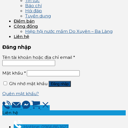
Tin tức
Báo chí
Hỏi đáp
Tuyển dụng
Điểm bán
Cộng đồng
Hiệp hội nước mắm Do Xuyên – Ba Làng
Liên hệ
Đăng nhập
Tên tài khoản hoặc địa chỉ email
*
Mật khẩu
*
Ghi nhớ mật khẩu
Đăng nhập
Quên mật khẩu?
Liên hệ
Hotline: 0966.86.1627