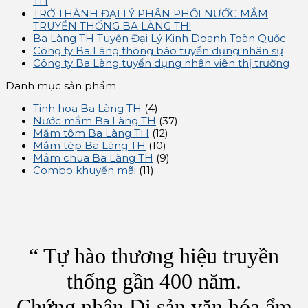
TH
TRỞ THÀNH ĐẠI LÝ PHÂN PHỐI NƯỚC MẮM
TRUYỀN THỐNG BA LÀNG TH!
Ba Làng TH Tuyển Đại Lý Kinh Doanh Toàn Quốc
Công ty Ba Làng thông báo tuyển dụng nhân sự
Công ty Ba Làng tuyển dụng nhân viên thị trường
Danh mục sản phẩm
Tinh hoa Ba Làng TH
(4)
Nước mắm Ba Làng TH
(37)
Mắm tôm Ba Làng TH
(12)
Mắm tép Ba Làng TH
(10)
Mắm chua Ba Làng TH
(9)
Combo khuyến mãi
(11)
“ Tự hào thương hiệu truyền
thống gần 400 năm.
Chứng nhận Di sản văn hóa ẩm