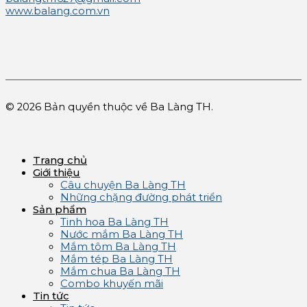
www.balang.com.vn
© 2026 Bản quyền thuộc về Ba Làng TH.
Trang chủ
Giới thiệu
Câu chuyện Ba Làng TH
Những chặng đường phát triển
Sản phẩm
Tinh hoa Ba Làng TH
Nước mắm Ba Làng TH
Mắm tôm Ba Làng TH
Mắm tép Ba Làng TH
Mắm chua Ba Làng TH
Combo khuyến mãi
Tin tức