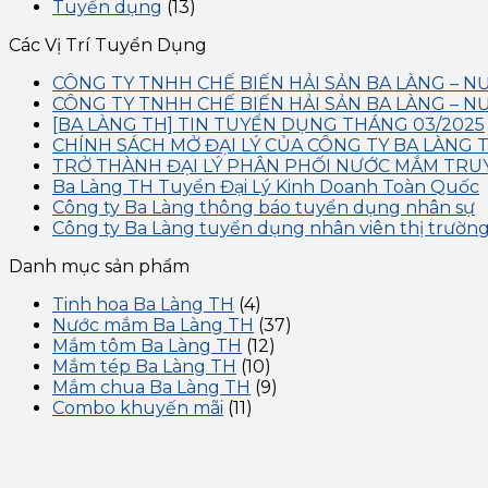
Tuyển dụng
(13)
Các Vị Trí Tuyển Dụng
CÔNG TY TNHH CHẾ BIẾN HẢI SẢN BA LÀNG – 
CÔNG TY TNHH CHẾ BIẾN HẢI SẢN BA LÀNG – 
[BA LÀNG TH] TIN TUYỂN DỤNG THÁNG 03/2025
CHÍNH SÁCH MỞ ĐẠI LÝ CỦA CÔNG TY BA LÀNG 
TRỞ THÀNH ĐẠI LÝ PHÂN PHỐI NƯỚC MẮM TRU
Ba Làng TH Tuyển Đại Lý Kinh Doanh Toàn Quốc
Công ty Ba Làng thông báo tuyển dụng nhân sự
Công ty Ba Làng tuyển dụng nhân viên thị trườn
Danh mục sản phẩm
Tinh hoa Ba Làng TH
(4)
Nước mắm Ba Làng TH
(37)
Mắm tôm Ba Làng TH
(12)
Mắm tép Ba Làng TH
(10)
Mắm chua Ba Làng TH
(9)
Combo khuyến mãi
(11)