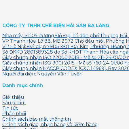
CÔNG TY TNHH CHẾ BIẾN HẢI SẢN BA LÀNG
Nhà máy: Số 05 đường Đỗ Đại, Tổ dân phố Thượng Hải,
VP Thanh Hóa: Lô 88, MB 2072 Chợ đầu mối, Phường 
VP Hà Nội: Đối diện 79D5 KĐT Đại Kim, Phường Hoàng 
Số ĐKKD 2801389328 do Sở KHĐT Thanh Hóa cấp ngà
Giấy chứng nhận ISO 22000:2018 - Mã số 211-24-01/00 
Giấy chứng nhận ISO 9001:2015 - Mã số 760-24-01/00 n
Giấy chứng nhận HACCP CODEX (CXC 1-1969), Rev 2020 
Người đại diện: Nguyễn Văn Tuyến
Danh mục chính
Giới thiệu
Sản phẩm
Tin tức
Phân phối
Chính sách bảo mật thông tin
Chính sách giao, nhận hàng và kiểm hàng