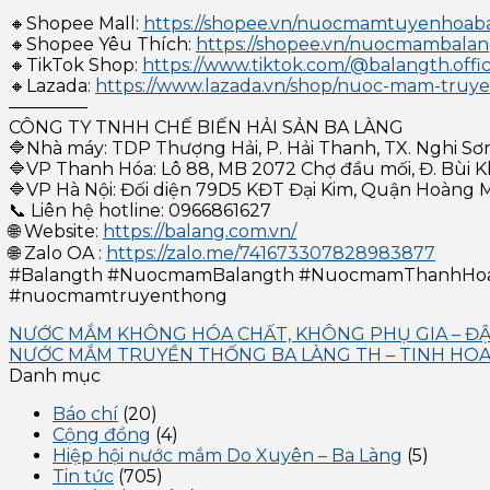
🔸Shopee Mall:
https://shopee.vn/nuocmamtuyenhoab
🔸Shopee Yêu Thích:
https://shopee.vn/nuocmambalangt
🔸TikTok Shop:
https://www.tiktok.com/@balangth.offic
🔸Lazada:
https://www.lazada.vn/shop/nuoc-mam-truy
————–
CÔNG TY TNHH CHẾ BIẾN HẢI SẢN BA LÀNG
🔷Nhà máy: TDP Thượng Hải, P. Hải Thanh, TX. Nghi Sơ
🔷VP Thanh Hóa: Lô 88, MB 2072 Chợ đầu mối, Đ. Bùi 
🔷VP Hà Nội: Đối diện 79D5 KĐT Đại Kim, Quận Hoàng 
📞 Liên hệ hotline: 0966861627
🌐 Website:
https://balang.com.vn/
🌐 Zalo OA :
https://zalo.me/741673307828983877
#Balangth #NuocmamBalangth #NuocmamThanhHoa
#nuocmamtruyenthong
NƯỚC MẮM KHÔNG HÓA CHẤT, KHÔNG PHỤ GIA – ĐẬM
NƯỚC MẮM TRUYỀN THỐNG BA LÀNG TH – TINH HOA
Danh mục
Báo chí
(20)
Cộng đồng
(4)
Hiệp hội nước mắm Do Xuyên – Ba Làng
(5)
Tin tức
(705)