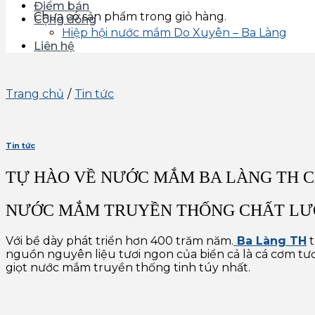
Điểm bán
Chưa có sản phẩm trong giỏ hàng.
Cộng đồng
Hiệp hội nước mắm Do Xuyên – Ba Làng
Liên hệ
Trang chủ
/
Tin tức
Tin tức
TỰ HÀO VỀ NƯỚC MẮM BA LÀNG TH 
NƯỚC MẮM TRUYỀN THỐNG CHẤT LƯ
Với bề dày phát triển hơn 400 trăm năm.
Ba Làng TH
t
nguồn nguyên liệu tươi ngon của biển cả là cá cơm tươ
giọt nước mắm truyền thống tinh túy nhất.