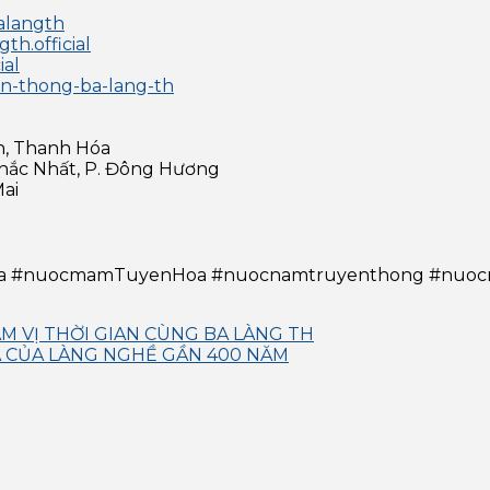
alangth
h.official
ial
en-thong-ba-lang-th
n, Thanh Hóa
Khắc Nhất, P. Đông Hương
Mai
 #nuocmamTuyenHoa #nuocnamtruyenthong #nuocm
 VỊ THỜI GIAN CÙNG BA LÀNG TH
 CỦA LÀNG NGHỀ GẦN 400 NĂM