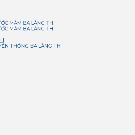
NƯỚC MẮM BA LÀNG TH
NƯỚC MẮM BA LÀNG TH
TH
YỀN THỐNG BA LÀNG TH!
g