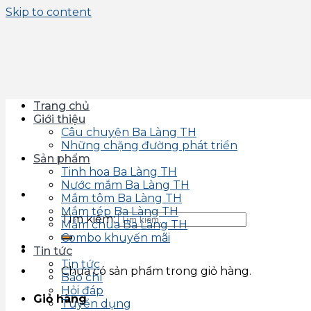
Skip to content
Trang chủ
Giới thiệu
Câu chuyện Ba Làng TH
Những chặng đường phát triển
Sản phẩm
Tinh hoa Ba Làng TH
Nước mắm Ba Làng TH
Mắm tôm Ba Làng TH
Mắm tép Ba Làng TH
Tìm kiếm:
Mắm chua Ba Làng TH
Combo khuyến mãi
Tin tức
Tin tức
Chưa có sản phẩm trong giỏ hàng.
Báo chí
Hỏi đáp
Giỏ hàng
Tuyển dụng