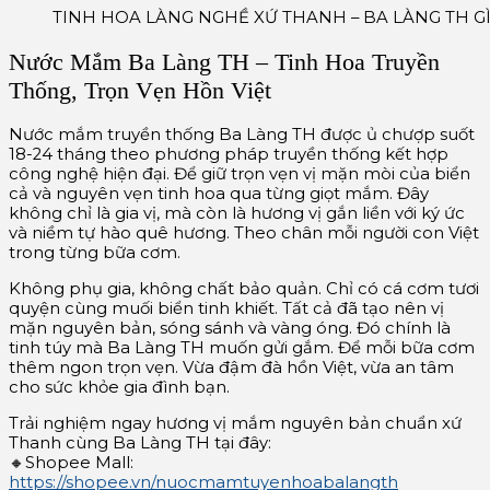
TINH HOA LÀNG NGHỀ XỨ THANH – BA LÀNG TH G
Nước Mắm Ba Làng TH – Tinh Hoa Truyền
Thống, Trọn Vẹn Hồn Việt
Nước mắm truyền thống Ba Làng TH được ủ chượp suốt
18-24 tháng theo phương pháp truyền thống kết hợp
công nghệ hiện đại. Để giữ trọn vẹn vị mặn mòi của biển
cả và nguyên vẹn tinh hoa qua từng giọt mắm. Đây
không chỉ là gia vị, mà còn là hương vị gắn liền với ký ức
và niềm tự hào quê hương. Theo chân mỗi người con Việt
trong từng bữa cơm.
Không phụ gia, không chất bảo quản. Chỉ có cá cơm tươi
quyện cùng muối biển tinh khiết. Tất cả đã tạo nên vị
mặn nguyên bản, sóng sánh và vàng óng. Đó chính là
tinh túy mà Ba Làng TH muốn gửi gắm. Để mỗi bữa cơm
thêm ngon trọn vẹn. Vừa đậm đà hồn Việt, vừa an tâm
cho sức khỏe gia đình bạn.
Trải nghiệm ngay hương vị mắm nguyên bản chuẩn xứ
Thanh cùng Ba Làng TH tại đây:
🔸Shopee Mall:
https://shopee.vn/nuocmamtuyenhoabalangth