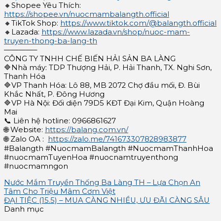
🔸Shopee Yêu Thích:
https://shopee.vn/nuocmambalangth.official
🔸TikTok Shop:
https://www.tiktok.com/@balangth.official
🔸Lazada:
https://www.lazada.vn/shop/nuoc-mam-
truyen-thong-ba-lang-th
————–
CÔNG TY TNHH CHẾ BIẾN HẢI SẢN BA LÀNG
🔷Nhà máy: TDP Thượng Hải, P. Hải Thanh, TX. Nghi Sơn,
Thanh Hóa
🔷VP Thanh Hóa: Lô 88, MB 2072 Chợ đầu mối, Đ. Bùi
Khắc Nhất, P. Đông Hương
🔷VP Hà Nội: Đối diện 79D5 KĐT Đại Kim, Quận Hoàng
Mai
📞 Liên hệ hotline: 0966861627
🌐 Website:
https://balang.com.vn/
🌐 Zalo OA :
https://zalo.me/741673307828983877
#Balangth #NuocmamBalangth #NuocmamThanhHoa
#nuocmamTuyenHoa #nuocnamtruyenthong
#nuocmamngon
Nước Mắm Truyền Thống Ba Làng TH – Lựa Chọn An
Tâm Cho Triệu Mâm Cơm Việt
ĐẠI TIỆC (15.5) – MUA CÀNG NHIỀU, ƯU ĐÃI CÀNG SÂU
Danh mục