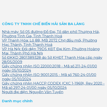
CÔNG TY TNHH CHẾ BIẾN HẢI SẢN BA LÀNG
Nhà máy: Số 05 đường Đỗ Đại, Tổ dân phố Thượng Hải,
Phường Tĩnh Gia, Tỉnh Thanh Hoá
VP Thanh Hóa: Lô 88, MB 2072 Chợ đầu mối, Phường
Hạc Thành, Tỉnh Thanh Hoá
VP Hà Nội: Đối diện 79D5 KĐT Đại Kim, Phường Hoàng
Mai, Thành Phố Hà Nội
Số ĐKKD 2801389328 do Sở KHĐT Thanh Hóa cấp ngày
28/05/2009
Giấy chứng nhận ISO 22000:2018 - Mã số 211-24-01/00
ngày 05/10/2024
Giấy chứng nhận ISO 9001:2015 - Mã số 760-24-01/00
ngày 05/10/2024
Giấy chứng nhận HACCP CODEX (CXC 1-1969), Rev 2020 -
Mã số 297-24-01/00 ngày 05/10/2024
Người đại diện: Nguyễn Văn Tuyến
Danh mục chính