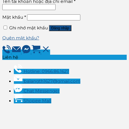
Tên tài khoản hoặc địa chỉ email
*
Mật khẩu
*
Ghi nhớ mật khẩu
Đăng nhập
Quên mật khẩu?
Liên hệ
Hotline: 0966.86.1627
balangth1627@gmail.com
Chat Messenger
Shopee Mall