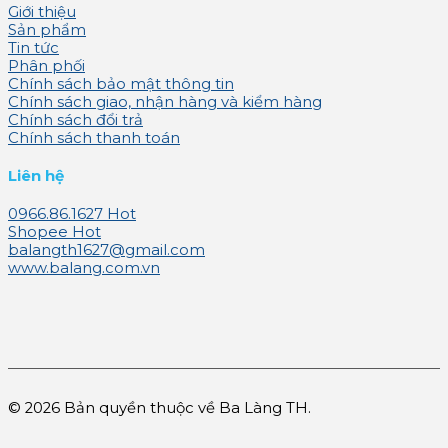
Giới thiệu
Sản phẩm
Tin tức
Phân phối
Chính sách bảo mật thông tin
Chính sách giao, nhận hàng và kiểm hàng
Chính sách đổi trả
Chính sách thanh toán
Liên hệ
0966.86.1627
Shopee
balangth1627@gmail.com
www.balang.com.vn
© 2026 Bản quyền thuộc về Ba Làng TH.