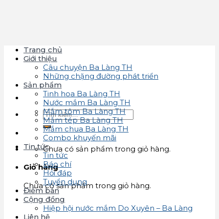
Skip
to
content
Trang chủ
Giới thiệu
Câu chuyện Ba Làng TH
Những chặng đường phát triển
Sản phẩm
Tinh hoa Ba Làng TH
Nước mắm Ba Làng TH
Mắm tôm Ba Làng TH
Tìm
Mắm tép Ba Làng TH
kiếm:
Mắm chua Ba Làng TH
Combo khuyến mãi
Tin tức
Chưa có sản phẩm trong giỏ hàng.
Tin tức
Báo chí
Giỏ hàng
Hỏi đáp
Tuyển dụng
Chưa có sản phẩm trong giỏ hàng.
Điểm bán
Cộng đồng
Hiệp hội nước mắm Do Xuyên – Ba Làng
Liên hệ