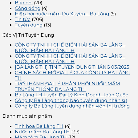
Báo chí
(20)
Cộng đồng
(4)
Hiệp hội nước mắm Do Xuyên – Ba Làng
(5)
Tin tức
(706)
Tuyển dụng
(13)
Các Vị Trí Tuyển Dụng
CÔNG TY TNHH CHẾ BIẾN HẢI SẢN BA LÀNG –
NƯỚC MẮM BA LÀNG TH
CÔNG TY TNHH CHẾ BIẾN HẢI SẢN BA LÀNG –
NƯỚC MẮM BA LÀNG TH
[BA LÀNG TH] TIN TUYỂN DỤNG THÁNG 03/2025
CHÍNH SÁCH MỞ ĐẠI LÝ CỦA CÔNG TY BA LÀNG
TH
TRỞ THÀNH ĐẠI LÝ PHÂN PHỐI NƯỚC MẮM
TRUYỀN THỐNG BA LÀNG TH!
Ba Làng TH Tuyển Đại Lý Kinh Doanh Toàn Quốc
Công ty Ba Làng thông báo tuyển dụng nhân sự
Công ty Ba Làng tuyển dụng nhân viên thị trường
Danh mục sản phẩm
Tinh hoa Ba Làng TH
(4)
Nước mắm Ba Làng TH
(37)
Mắm tôm Ba Làng TH
(12)