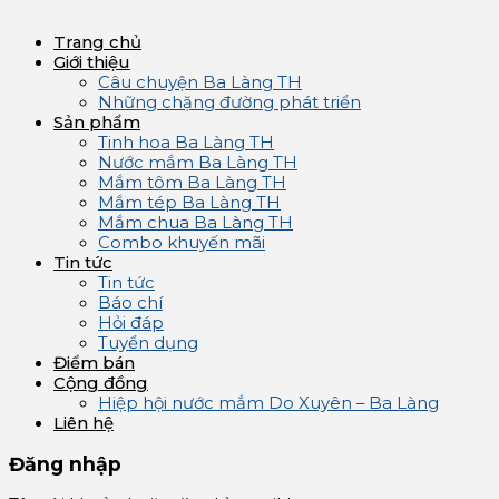
Trang chủ
Giới thiệu
Câu chuyện Ba Làng TH
Những chặng đường phát triển
Sản phẩm
Tinh hoa Ba Làng TH
Nước mắm Ba Làng TH
Mắm tôm Ba Làng TH
Mắm tép Ba Làng TH
Mắm chua Ba Làng TH
Combo khuyến mãi
Tin tức
Tin tức
Báo chí
Hỏi đáp
Tuyển dụng
Điểm bán
Cộng đồng
Hiệp hội nước mắm Do Xuyên – Ba Làng
Liên hệ
Đăng nhập