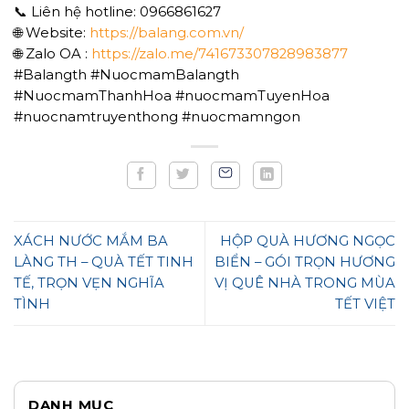
📞 Liên hệ hotline: 0966861627
🌐 Website:
https://balang.com.vn/
🌐 Zalo OA :
https://zalo.me/741673307828983877
#Balangth #NuocmamBalangth
#NuocmamThanhHoa #nuocmamTuyenHoa
#nuocnamtruyenthong #nuocmamngon
XÁCH NƯỚC MẮM BA
HỘP QUÀ HƯƠNG NGỌC
LÀNG TH – QUÀ TẾT TINH
BIỂN – GÓI TRỌN HƯƠNG
TẾ, TRỌN VẸN NGHĨA
VỊ QUÊ NHÀ TRONG MÙA
TÌNH
TẾT VIỆT
DANH MỤC