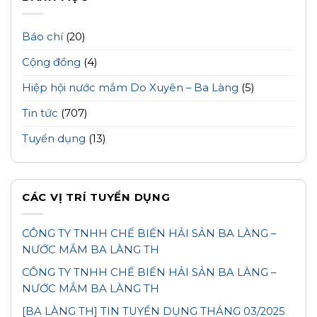
Báo chí
(20)
Cộng đồng
(4)
Hiệp hội nước mắm Do Xuyên – Ba Làng
(5)
Tin tức
(707)
Tuyển dụng
(13)
CÁC VỊ TRÍ TUYỂN DỤNG
CÔNG TY TNHH CHẾ BIẾN HẢI SẢN BA LÀNG –
NƯỚC MẮM BA LÀNG TH
CÔNG TY TNHH CHẾ BIẾN HẢI SẢN BA LÀNG –
NƯỚC MẮM BA LÀNG TH
[BA LÀNG TH] TIN TUYỂN DỤNG THÁNG 03/2025