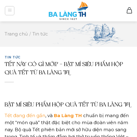
Skip
to
content
Trang chủ
/
Tin tức
TIN TỨC
TẾT NÀY CÓ GÌ MỚI? – BẬT MÍ SIÊU PHẨM HỘP
QUÀ TẾT TỪ BA LÀNG TH
BẬT MÍ SIÊU PHẨM HỘP QUÀ TẾT TỪ BA LÀNG TH
Tết đang đến gần
, và
Ba Làng TH
chuẩn bị mang đến
một “món quà” thật đặc biệt cho mùa đoàn viên năm
nay. Bộ quà Tết phiên bản mới sở hữu diện mạo sang
trọng. Tinh tế và thấm đẫm hơi thở truyền thống Việt –