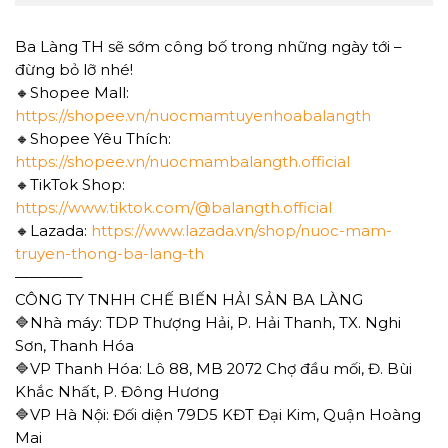
Ba Làng TH sẽ sớm công bố trong những ngày tới –
đừng bỏ lỡ nhé!
🔸Shopee Mall:
https://shopee.vn/nuocmamtuyenhoabalangth
🔸Shopee Yêu Thích:
https://shopee.vn/nuocmambalangth.official
🔸TikTok Shop:
https://www.tiktok.com/@balangth.official
🔸Lazada:
https://www.lazada.vn/shop/nuoc-mam-
truyen-thong-ba-lang-th
————–
CÔNG TY TNHH CHẾ BIẾN HẢI SẢN BA LÀNG
🔷Nhà máy: TDP Thượng Hải, P. Hải Thanh, TX. Nghi
Sơn, Thanh Hóa
🔷VP Thanh Hóa: Lô 88, MB 2072 Chợ đầu mối, Đ. Bùi
Khắc Nhất, P. Đông Hương
🔷VP Hà Nội: Đối diện 79D5 KĐT Đại Kim, Quận Hoàng
Mai