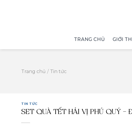
Skip
to
content
TRANG CHỦ
GIỚI T
Trang chủ
/
Tin tức
TIN TỨC
SET QUÀ TẾT HẢI VỊ PHÚ QUÝ – 