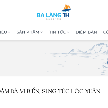
HIỆU
SẢN PHẨM
TIN TỨC
ĐIỂM BÁN
C
ĐẬM ĐÀ VỊ BIỂN, SUNG TÚC LỘC XUÂN