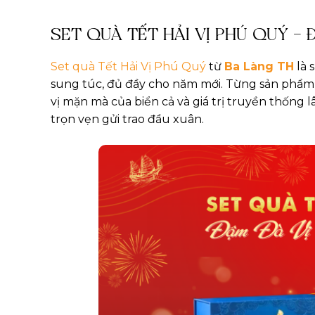
SET QUÀ TẾT HẢI VỊ PHÚ QUÝ – 
Set quà Tết Hải Vị Phú Quý
từ
Ba Làng TH
là 
sung túc, đủ đầy cho năm mới. Từng sản phẩm 
vị mặn mà của biển cả và giá trị truyền thống 
trọn vẹn gửi trao đầu xuân.