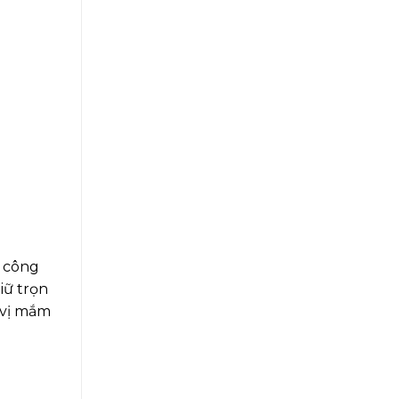
g công
iữ trọn
 vị mắm