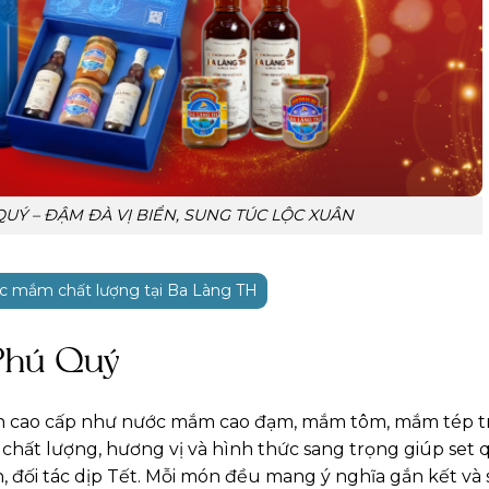
 QUÝ – ĐẬM ĐÀ VỊ BIỂN, SUNG TÚC LỘC XUÂN
 mắm chất lượng tại Ba Làng TH
 Phú Quý
iển cao cấp như nước mắm cao đạm, mắm tôm, mắm tép 
 chất lượng, hương vị và hình thức sang trọng giúp set 
h, đối tác dịp Tết. Mỗi món đều mang ý nghĩa gắn kết và