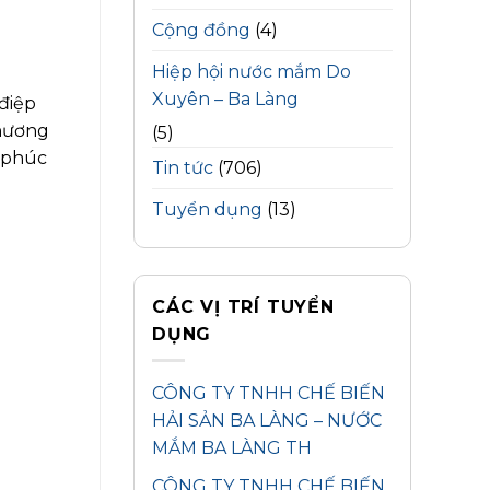
Cộng đồng
(4)
Hiệp hội nước mắm Do
Xuyên – Ba Làng
 điệp
 hương
(5)
c phúc
Tin tức
(706)
Tuyển dụng
(13)
CÁC VỊ TRÍ TUYỂN
DỤNG
CÔNG TY TNHH CHẾ BIẾN
HẢI SẢN BA LÀNG – NƯỚC
MẮM BA LÀNG TH
CÔNG TY TNHH CHẾ BIẾN