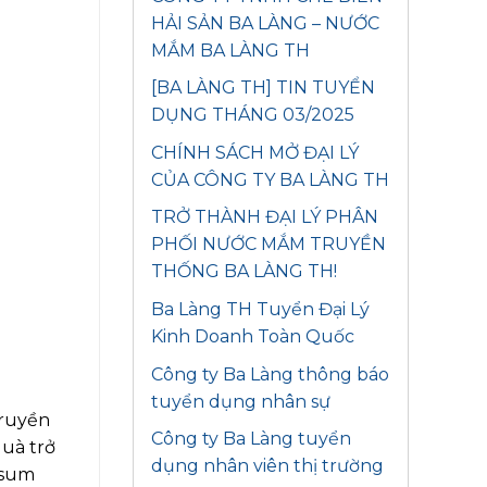
HẢI SẢN BA LÀNG – NƯỚC
MẮM BA LÀNG TH
[BA LÀNG TH] TIN TUYỂN
DỤNG THÁNG 03/2025
CHÍNH SÁCH MỞ ĐẠI LÝ
CỦA CÔNG TY BA LÀNG TH
TRỞ THÀNH ĐẠI LÝ PHÂN
PHỐI NƯỚC MẮM TRUYỀN
THỐNG BA LÀNG TH!
Ba Làng TH Tuyển Đại Lý
Kinh Doanh Toàn Quốc
Công ty Ba Làng thông báo
tuyển dụng nhân sự
truyền
Công ty Ba Làng tuyển
quà trở
dụng nhân viên thị trường
 sum