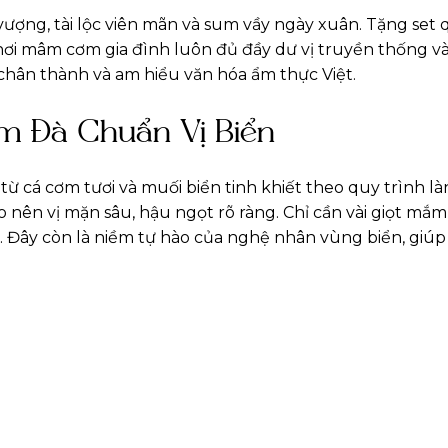
 vượng, tài lộc viên mãn và sum vầy ngày xuân. Tặng set
i, nơi mâm cơm gia đình luôn đủ đầy dư vị truyền thống v
 chân thành và am hiểu văn hóa ẩm thực Việt.
 Đà Chuẩn Vị Biển
cá cơm tươi và muối biển tinh khiết theo quy trình l
nên vị mặn sâu, hậu ngọt rõ ràng. Chỉ cần vài giọt mắm
 Đây còn là niềm tự hào của nghệ nhân vùng biển, giúp 