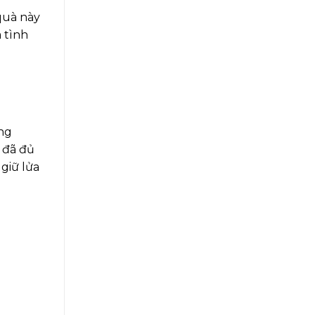
 quà này
à tình
àng
 đã đủ
giữ lửa