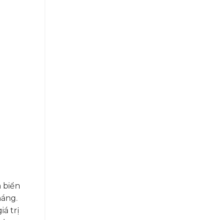
 biển
háng.
iá trị