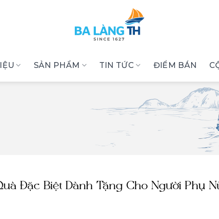
HIỆU
SẢN PHẨM
TIN TỨC
ĐIỂM BÁN
C
Quà Đặc Biệt Dành Tặng Cho Người Phụ N