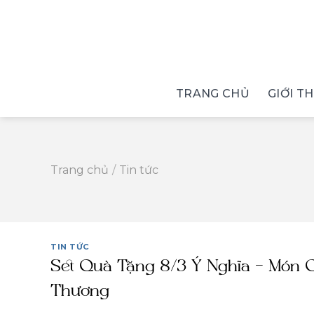
Skip
to
content
TRANG CHỦ
GIỚI T
Trang chủ
/
Tin tức
TIN TỨC
Set Quà Tặng 8/3 Ý Nghĩa – Món 
Thương