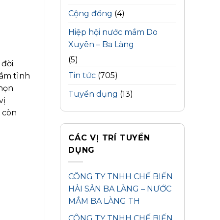
Cộng đồng
(4)
Hiệp hội nước mắm Do
Xuyên – Ba Làng
(5)
đời.
Tin tức
(705)
gắm tình
chọn
Tuyển dụng
(13)
vị
à còn
CÁC VỊ TRÍ TUYỂN
DỤNG
CÔNG TY TNHH CHẾ BIẾN
HẢI SẢN BA LÀNG – NƯỚC
MẮM BA LÀNG TH
CÔNG TY TNHH CHẾ BIẾN