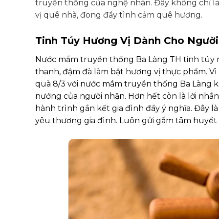
truyền thống của nghệ nhân. Đây không chỉ là
vị quê nhà, đong đầy tình cảm quê hương.
Tinh Túy Hương Vị Dành Cho Người
Nước mắm truyền thống Ba Làng TH tinh túy r
thanh, đậm đà làm bật hương vị thực phẩm. Vì 
quà 8/3 với nước mắm truyền thống Ba Làng kh
nướng của người nhận. Hơn hết còn là lời nhắ
hành trình gắn kết gia đình đầy ý nghĩa. Đây l
yêu thương gia đình. Luôn gửi gắm tâm huyết