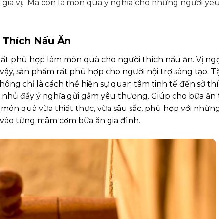
 gia vị. Mà còn là món quà ý nghĩa
cho những người yê
 Thích Nấu Ăn
ất phù hợp làm món quà cho người thích nấu ăn. Vị ng
vậy, sản phẩm rất phù hợp cho người nội trợ sáng tạo. T
ông chỉ là cách thể hiện sự quan tâm tinh tế đến sở th
n nhủ đầy ý nghĩa gửi gắm yêu thương. Giúp cho bữa ăn
à món quà vừa thiết thực, vừa sâu sắc, phù hợp với nhữn
 vào từng mâm cơm bữa ăn gia đình.