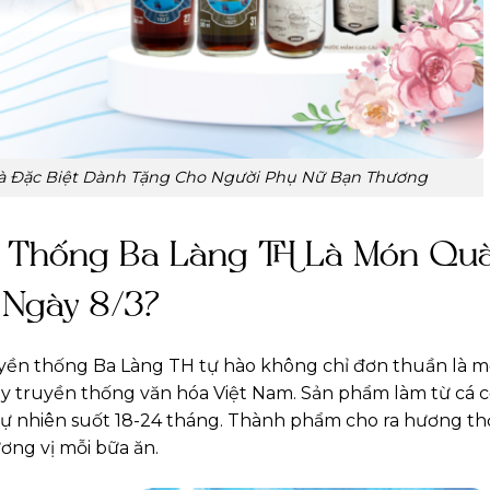
 Đặc Biệt Dành Tặng Cho Người Phụ Nữ Bạn Thương
 Thống Ba Làng TH Là Món Qu
 Ngày 8/3?
yền thống Ba Làng TH tự hào không chỉ đơn thuần là mộ
uy truyền thống văn hóa Việt Nam. Sản phẩm làm từ cá 
p tự nhiên suốt 18-24 tháng. Thành phẩm cho ra hương t
ơng vị mỗi bữa ăn.