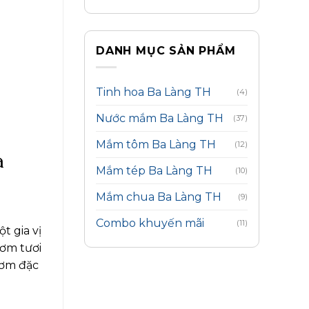
DANH MỤC SẢN PHẨM
Tinh hoa Ba Làng TH
(4)
Nước mắm Ba Làng TH
(37)
Mắm tôm Ba Làng TH
(12)
à
Mắm tép Ba Làng TH
(10)
Mắm chua Ba Làng TH
(9)
Combo khuyến mãi
(11)
t gia vị
cơm tươi
hơm đặc