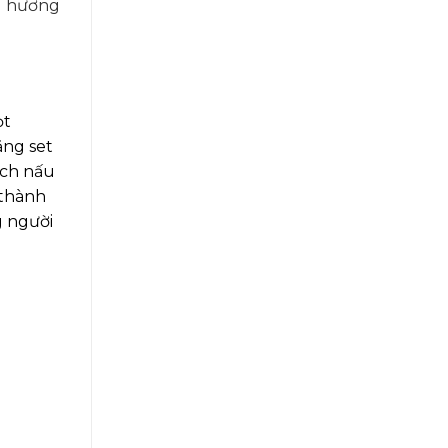
u hương
ọt
ặng set
ích nấu
 thành
g người