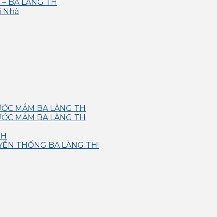
– BA LÀNG TH
i Nhà
NƯỚC MẮM BA LÀNG TH
NƯỚC MẮM BA LÀNG TH
TH
YỀN THỐNG BA LÀNG TH!
g