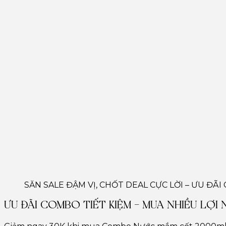
SĂN SALE ĐẬM VỊ, CHỐT DEAL CỰC LỜI – ƯU ĐÃI
ƯU ĐÃI COMBO TIẾT KIỆM – MUA NHIỀU LỢI 