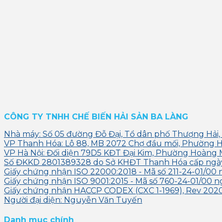
CÔNG TY TNHH CHẾ BIẾN HẢI SẢN BA LÀNG
Nhà máy: Số 05 đường Đỗ Đại, Tổ dân phố Thượng Hải,
VP Thanh Hóa: Lô 88, MB 2072 Chợ đầu mối, Phường 
VP Hà Nội: Đối diện 79D5 KĐT Đại Kim, Phường Hoàng 
Số ĐKKD 2801389328 do Sở KHĐT Thanh Hóa cấp ngà
Giấy chứng nhận ISO 22000:2018 - Mã số 211-24-01/00 
Giấy chứng nhận ISO 9001:2015 - Mã số 760-24-01/00 n
Giấy chứng nhận HACCP CODEX (CXC 1-1969), Rev 2020 
Người đại diện: Nguyễn Văn Tuyến
Danh mục chính