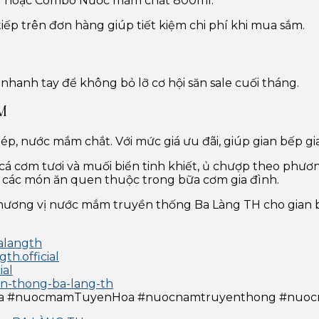
l hoặc Combo Nước mắm chắt 800ml.
iếp trên đơn hàng giúp tiết kiệm chi phí khi mua sắm.
 nhanh tay để không bỏ lỡ cơ hội săn sale cuối tháng.
M
nước mắm chắt. Với mức giá ưu đãi, giúp gian bếp gia
cá cơm tươi và muối biển tinh khiết, ủ chượp theo ph
g các món ăn quen thuộc trong bữa cơm gia đình.
ề hương vị nước mắm truyền thống Ba Làng TH cho gian b
alangth
h.official
ial
en-thong-ba-lang-th
a #nuocmamTuyenHoa #nuocnamtruyenthong #nuo