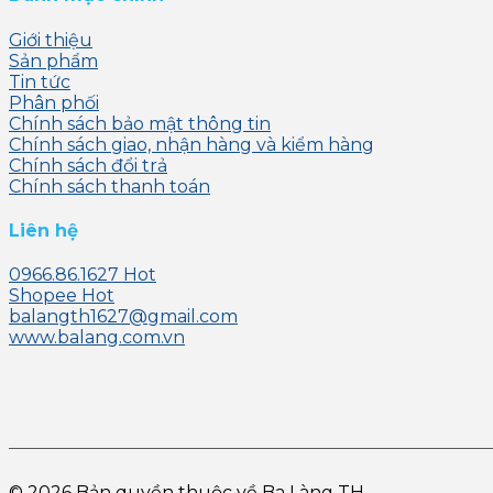
Giới thiệu
Sản phẩm
Tin tức
Phân phối
Chính sách bảo mật thông tin
Chính sách giao, nhận hàng và kiểm hàng
Chính sách đổi trả
Chính sách thanh toán
Liên hệ
0966.86.1627
Shopee
balangth1627@gmail.com
www.balang.com.vn
© 2026 Bản quyền thuộc về Ba Làng TH.