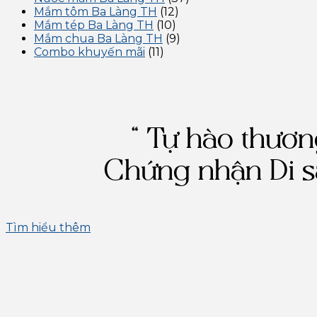
Mắm tôm Ba Làng TH
(12)
Mắm tép Ba Làng TH
(10)
Mắm chua Ba Làng TH
(9)
Combo khuyến mãi
(11)
“ Tự hào thươ
Chứng nhận Di s
Tìm hiểu thêm