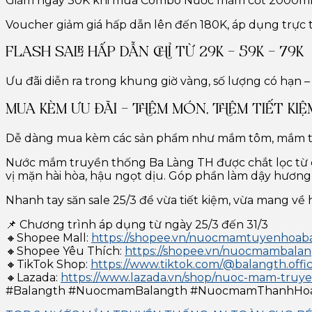
Giảm ngay 30K khi mua Combo Nước mắm cốt 2000m
Voucher giảm giá hấp dẫn lên đến 180K, áp dụng trực t
FLASH SALE HẤP DẪN CHỈ TỪ 29K – 59K – 79K
Ưu đãi diễn ra trong khung giờ vàng, số lượng có hạn –
MUA KÈM ƯU ĐÃI – THÊM MÓN, THÊM TIẾT KIỆ
Dễ dàng mua kèm các sản phẩm như mắm tôm, mắm tép, 
Nước mắm truyền thống Ba Làng TH được chắt lọc từ 
vị mặn hài hòa, hậu ngọt dịu. Góp phần làm dậy hươn
Nhanh tay săn sale 25/3 để vừa tiết kiệm, vừa mang v
📌 Chương trình áp dụng từ ngày 25/3 đến 31/3
🔸Shopee Mall:
https://shopee.vn/nuocmamtuyenhoab
🔸Shopee Yêu Thích:
https://shopee.vn/nuocmambalangt
🔸TikTok Shop:
https://www.tiktok.com/@balangth.offic
🔸Lazada:
https://www.lazada.vn/shop/nuoc-mam-truy
#Balangth #NuocmamBalangth #NuocmamThanhHo