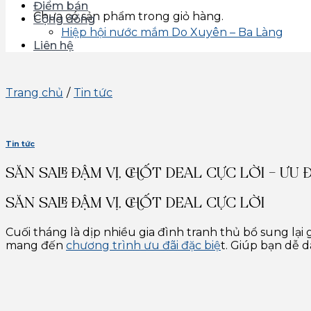
Điểm bán
Chưa có sản phẩm trong giỏ hàng.
Cộng đồng
Hiệp hội nước mắm Do Xuyên – Ba Làng
Liên hệ
Trang chủ
/
Tin tức
Tin tức
SĂN SALE ĐẬM VỊ, CHỐT DEAL CỰC LỜI – ƯU 
SĂN SALE ĐẬM VỊ, CHỐT DEAL CỰC LỜI
Cuối tháng là dịp nhiều gia đình tranh thủ bổ sung lạ
mang đến
chương trình ưu đãi đặc biệ
t. Giúp bạn dễ 