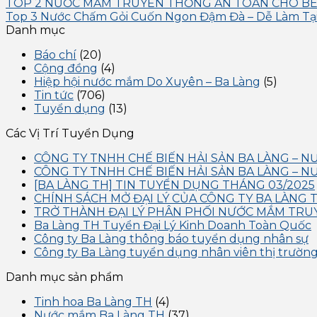
TOP 2 NƯỚC MẮM TRUYỀN THỐNG AN TOÀN CHO BÉ 
Top 3 Nước Chấm Gỏi Cuốn Ngon Đậm Đà – Dễ Làm Tạ
Danh mục
Báo chí
(20)
Cộng đồng
(4)
Hiệp hội nước mắm Do Xuyên – Ba Làng
(5)
Tin tức
(706)
Tuyển dụng
(13)
Các Vị Trí Tuyển Dụng
CÔNG TY TNHH CHẾ BIẾN HẢI SẢN BA LÀNG – 
CÔNG TY TNHH CHẾ BIẾN HẢI SẢN BA LÀNG – 
[BA LÀNG TH] TIN TUYỂN DỤNG THÁNG 03/2025
CHÍNH SÁCH MỞ ĐẠI LÝ CỦA CÔNG TY BA LÀNG 
TRỞ THÀNH ĐẠI LÝ PHÂN PHỐI NƯỚC MẮM TRU
Ba Làng TH Tuyển Đại Lý Kinh Doanh Toàn Quốc
Công ty Ba Làng thông báo tuyển dụng nhân sự
Công ty Ba Làng tuyển dụng nhân viên thị trườn
Danh mục sản phẩm
Tinh hoa Ba Làng TH
(4)
Nước mắm Ba Làng TH
(37)