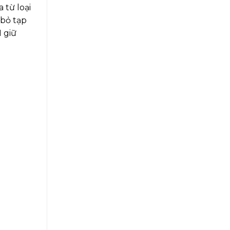
 từ loại
 bỏ tạp
 giữ