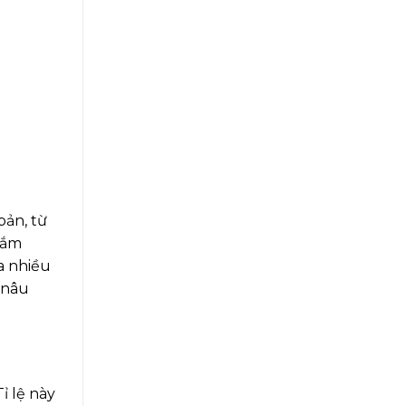
bản, từ
mắm
a nhiều
 nâu
.
ỉ lệ này