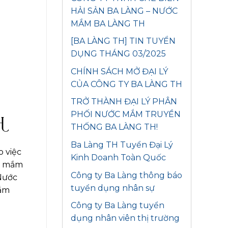
HẢI SẢN BA LÀNG – NƯỚC
MẮM BA LÀNG TH
[BA LÀNG TH] TIN TUYỂN
DỤNG THÁNG 03/2025
CHÍNH SÁCH MỞ ĐẠI LÝ
CỦA CÔNG TY BA LÀNG TH
TRỞ THÀNH ĐẠI LÝ PHÂN
PHỐI NƯỚC MẮM TRUYỀN
H
THỐNG BA LÀNG TH!
Ba Làng TH Tuyển Đại Lý
o việc
Kinh Doanh Toàn Quốc
ớc mắm
Công ty Ba Làng thông báo
Nước
tuyển dụng nhân sự
mắm
Công ty Ba Làng tuyển
dụng nhân viên thị trường