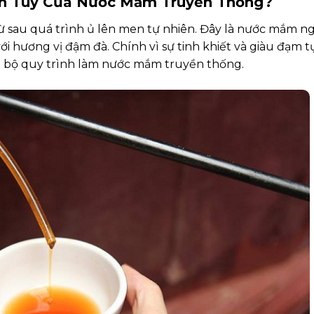
inh Túy Của Nước Mắm Truyền Thống?
từ sau quá trình ủ lên men tự nhiên. Đây là nước mắm 
i hương vị đậm đà. Chính vì sự tinh khiết và giàu đạm t
n bộ quy trình làm nước mắm truyền thống.