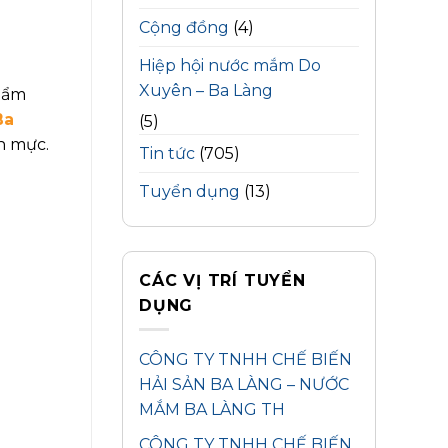
Cộng đồng
(4)
Hiệp hội nước mắm Do
Xuyên – Ba Làng
a ẩm
Ba
(5)
n mực.
Tin tức
(705)
Tuyển dụng
(13)
CÁC VỊ TRÍ TUYỂN
DỤNG
CÔNG TY TNHH CHẾ BIẾN
HẢI SẢN BA LÀNG – NƯỚC
MẮM BA LÀNG TH
CÔNG TY TNHH CHẾ BIẾN