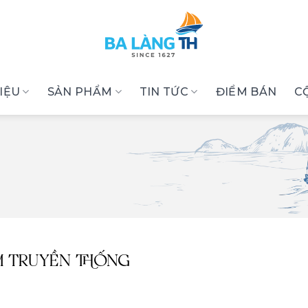
HIỆU
SẢN PHẨM
TIN TỨC
ĐIỂM BÁN
C
M TRUYỀN THỐNG