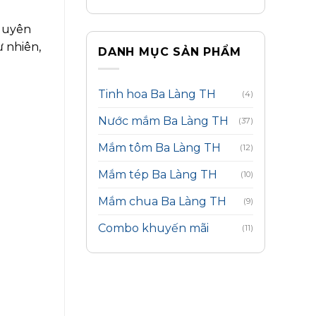
nguyên
ự nhiên,
DANH MỤC SẢN PHẨM
Tinh hoa Ba Làng TH
(4)
Nước mắm Ba Làng TH
(37)
Mắm tôm Ba Làng TH
(12)
Mắm tép Ba Làng TH
(10)
Mắm chua Ba Làng TH
(9)
Combo khuyến mãi
(11)