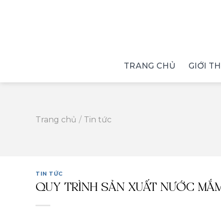
Skip
to
content
TRANG CHỦ
GIỚI T
Trang chủ
/
Tin tức
TIN TỨC
QUY TRÌNH SẢN XUẤT NƯỚC MẮ