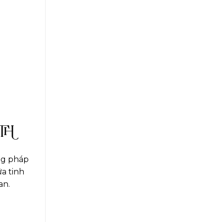
TH
ng pháp
ữa tinh
an.