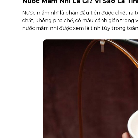
Nước Mắm Nhĩ Là Gì? Vì Sao Là T
Nước mắm nhĩ là phần đầu tiên được chiết ra 
chất, không pha chế, có màu cánh gián trong vớ
nước mắm nhĩ được xem là tinh túy trong toà