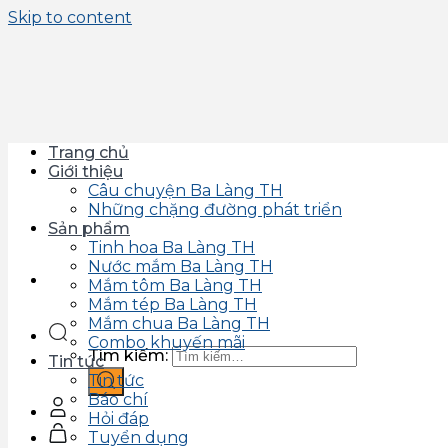
Skip to content
Trang chủ
Giới thiệu
Câu chuyện Ba Làng TH
Những chặng đường phát triển
Sản phẩm
Tinh hoa Ba Làng TH
Nước mắm Ba Làng TH
Mắm tôm Ba Làng TH
Mắm tép Ba Làng TH
Mắm chua Ba Làng TH
Combo khuyến mãi
Tìm kiếm:
Tin tức
Tin tức
Báo chí
Hỏi đáp
Tuyển dụng