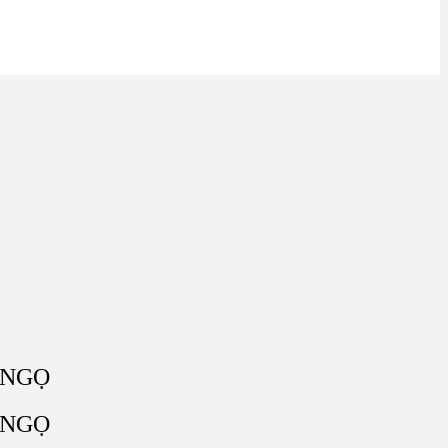
 NGỌ
 NGỌ