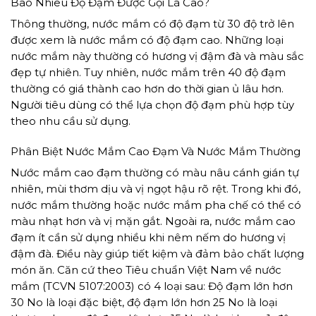
Bao Nhiêu Độ Đạm Được Gọi Là Cao?
Thông thường, nước mắm có độ đạm từ 30 độ trở lên
được xem là nước mắm có độ đạm cao. Những loại
nước mắm này thường có hương vị đậm đà và màu sắc
đẹp tự nhiên. Tuy nhiên, nước mắm trên 40 độ đạm
thường có giá thành cao hơn do thời gian ủ lâu hơn.
Người tiêu dùng có thể lựa chọn độ đạm phù hợp tùy
theo nhu cầu sử dụng.
Phân Biệt Nước Mắm Cao Đạm Và Nước Mắm Thường
Nước mắm cao đạm thường có màu nâu cánh gián tự
nhiên, mùi thơm dịu và vị ngọt hậu rõ rệt. Trong khi đó,
nước mắm thường hoặc nước mắm pha chế có thể có
màu nhạt hơn và vị mặn gắt. Ngoài ra, nước mắm cao
đạm ít cần sử dụng nhiều khi nêm nếm do hương vị
đậm đà. Điều này giúp tiết kiệm và đảm bảo chất lượng
món ăn. Căn cứ theo Tiêu chuẩn Việt Nam về nước
mắm (TCVN 5107:2003) có 4 loại sau: Độ đạm lớn hơn
30 No là loại đặc biệt, độ đạm lớn hơn 25 No là loại