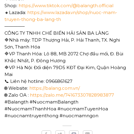
Shop:
https://www.tiktok.com/@balangth.official
🔸Lazada:
https://www.lazada.vn/shop/nuoc-mam-
truyen-thong-ba-lang-th
————–
CÔNG TY TNHH CHẾ BIẾN HẢI SẢN BA LÀNG
🔷Nhà máy: TDP Thượng Hải, P. Hải Thanh, TX. Nghi
Sơn, Thanh Hóa
🔷VP Thanh Hóa: Lô 88, MB 2072 Chợ đầu mối, Đ. Bùi
Khắc Nhất, P. Đông Hương
🔷VP Hà Nội: Đối diện 79D5 KĐT Đại Kim, Quận Hoàng
Mai
📞 Liên hệ hotline: 0966861627
🌐 Website:
https://balang.com.vn/
🌐 Zalo OA :
https://zalo.me/741673307828983877
#Balangth #NuocmamBalangth
#NuocmamThanhHoa #nuocmamTuyenHoa
#nuocnamtruyenthong #nuocmamngon