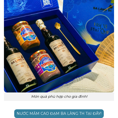
Món quà phù hợp cho gia đình!
NƯỚC MẮM CAO ĐẠM BA LÀNG TH TẠI ĐÂY!