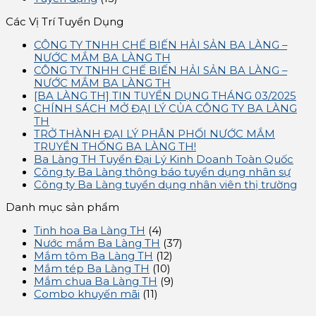
Các Vị Trí Tuyển Dụng
CÔNG TY TNHH CHẾ BIẾN HẢI SẢN BA LÀNG –
NƯỚC MẮM BA LÀNG TH
CÔNG TY TNHH CHẾ BIẾN HẢI SẢN BA LÀNG –
NƯỚC MẮM BA LÀNG TH
[BA LÀNG TH] TIN TUYỂN DỤNG THÁNG 03/2025
CHÍNH SÁCH MỞ ĐẠI LÝ CỦA CÔNG TY BA LÀNG
TH
TRỞ THÀNH ĐẠI LÝ PHÂN PHỐI NƯỚC MẮM
TRUYỀN THỐNG BA LÀNG TH!
Ba Làng TH Tuyển Đại Lý Kinh Doanh Toàn Quốc
Công ty Ba Làng thông báo tuyển dụng nhân sự
Công ty Ba Làng tuyển dụng nhân viên thị trường
Danh mục sản phẩm
Tinh hoa Ba Làng TH
(4)
Nước mắm Ba Làng TH
(37)
Mắm tôm Ba Làng TH
(12)
Mắm tép Ba Làng TH
(10)
Mắm chua Ba Làng TH
(9)
Combo khuyến mãi
(11)