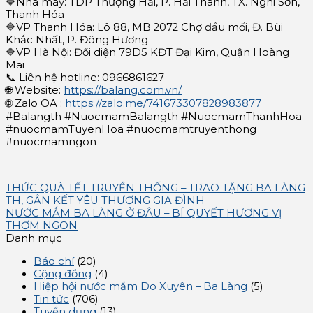
🔷Nhà máy: TDP Thượng Hải, P. Hải Thanh, TX. Nghi Sơn,
Thanh Hóa
🔷VP Thanh Hóa: Lô 88, MB 2072 Chợ đầu mối, Đ. Bùi
Khắc Nhất, P. Đông Hương
🔷VP Hà Nội: Đối diện 79D5 KĐT Đại Kim, Quận Hoàng
Mai
📞 Liên hệ hotline: 0966861627
🌐 Website:
https://balang.com.vn/
🌐 Zalo OA :
https://zalo.me/741673307828983877
#Balangth #NuocmamBalangth #NuocmamThanhHoa
#nuocmamTuyenHoa #nuocmamtruyenthong
#nuocmamngon
THỨC QUÀ TẾT TRUYỀN THỐNG – TRAO TẶNG BA LÀNG
TH, GẮN KẾT YÊU THƯƠNG GIA ĐÌNH
NƯỚC MẮM BA LÀNG Ở ĐÂU – BÍ QUYẾT HƯƠNG VỊ
THƠM NGON
Danh mục
Báo chí
(20)
Cộng đồng
(4)
Hiệp hội nước mắm Do Xuyên – Ba Làng
(5)
Tin tức
(706)
Tuyển dụng
(13)