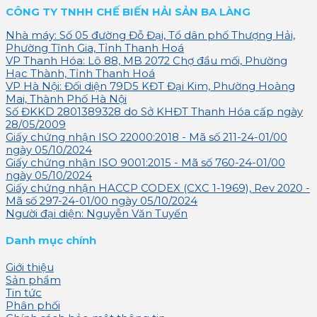
CÔNG TY TNHH CHẾ BIẾN HẢI SẢN BA LÀNG
Nhà máy: Số 05 đường Đỗ Đại, Tổ dân phố Thượng Hải,
Phường Tĩnh Gia, Tỉnh Thanh Hoá
VP Thanh Hóa: Lô 88, MB 2072 Chợ đầu mối, Phường
Hạc Thành, Tỉnh Thanh Hoá
VP Hà Nội: Đối diện 79D5 KĐT Đại Kim, Phường Hoàng
Mai, Thành Phố Hà Nội
Số ĐKKD 2801389328 do Sở KHĐT Thanh Hóa cấp ngày
28/05/2009
Giấy chứng nhận ISO 22000:2018 - Mã số 211-24-01/00
ngày 05/10/2024
Giấy chứng nhận ISO 9001:2015 - Mã số 760-24-01/00
ngày 05/10/2024
Giấy chứng nhận HACCP CODEX (CXC 1-1969), Rev 2020 -
Mã số 297-24-01/00 ngày 05/10/2024
Người đại diện: Nguyễn Văn Tuyến
Danh mục chính
Giới thiệu
Sản phẩm
Tin tức
Phân phối