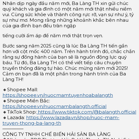
Nhân dịp ngày đầu năm mới, Ba Làng TH xin gửi chúc
quý khách và gia đình có một năm mới thật nhiều niềm
vui. Cùng sức khỏe và thành công rực rỡ, vạn sự như ý, tỷ
sự như mơ. Mong rằng những khoảnh khắc bên nhau
của gia đình bạn đều tràn ngập
tiếng cười ấm áp để năm mới thật trọn vẹn.
Bước sang năm 2025 cũng là lúc Ba Làng TH tiến gần
hơn với cột mốc 400 năm. Trên hành trình đó, chắc chắn
rằng sự đồng hành của bạn sẽ là nguồn động lực quý
báu. Từ đó, Ba Làng TH có thể viết tiếp câu chuyện
truyền thống đáng tự hào. Chúc mừng năm mới 2025!
Cảm ơn bạn đã là một phần trong hành trình của Ba
Làng TH!
🔸Shopee Mall:
https://shopee.vn/nuocmamtuyenhoabalangth
🔸Shopee Miền Bắc:
https://shopee.vn/nuocmambalangth.official
🔸TikTok Shop:
https://www.tiktok.com/@balangth.official
🔸Lazada:
https://www.lazada.vn/shop/nuoc-mam-
truyen-thong-ba-lang-th
————–
CÔNG TY TNHH CHẾ BIẾN HẢI SẢN BA LÀNG