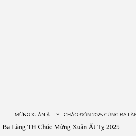
MỪNG XUÂN ẤT TỴ – CHÀO ĐÓN 2025 CÙNG BA LÀ
Ba Làng TH Chúc Mừng Xuân Ất Tỵ 2025