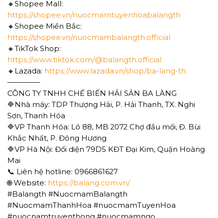
🔸Shopee Mall:
https://shopee.vn/nuocmamtuyenhoabalangth
🔸Shopee Miền Bắc:
https://shopee.vn/nuocmambalangth.official
🔸TikTok Shop:
https://www.tiktok.com/@balangth.official
🔸Lazada:
https://www.lazada.vn/shop/ba-lang-th
————–
CÔNG TY TNHH CHẾ BIẾN HẢI SẢN BA LÀNG
🔷Nhà máy: TDP Thượng Hải, P. Hải Thanh, TX. Nghi
Sơn, Thanh Hóa
🔷VP Thanh Hóa: Lô 88, MB 2072 Chợ đầu mối, Đ. Bùi
Khắc Nhất, P. Đông Hương
🔷VP Hà Nội: Đối diện 79D5 KĐT Đại Kim, Quận Hoàng
Mai
📞 Liên hệ hotline: 0966861627
🌐 Website:
https://balang.com.vn/
#Balangth #NuocmamBalangth
#NuocmamThanhHoa #nuocmamTuyenHoa
#nuocnamtruyenthong #nuocmamngo