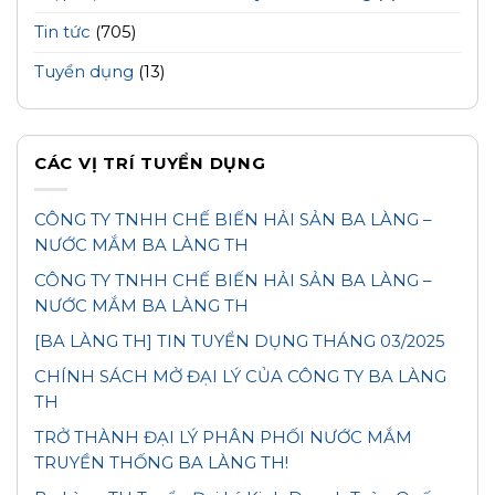
Tin tức
(705)
Tuyển dụng
(13)
CÁC VỊ TRÍ TUYỂN DỤNG
CÔNG TY TNHH CHẾ BIẾN HẢI SẢN BA LÀNG –
NƯỚC MẮM BA LÀNG TH
CÔNG TY TNHH CHẾ BIẾN HẢI SẢN BA LÀNG –
NƯỚC MẮM BA LÀNG TH
[BA LÀNG TH] TIN TUYỂN DỤNG THÁNG 03/2025
CHÍNH SÁCH MỞ ĐẠI LÝ CỦA CÔNG TY BA LÀNG
TH
TRỞ THÀNH ĐẠI LÝ PHÂN PHỐI NƯỚC MẮM
TRUYỀN THỐNG BA LÀNG TH!