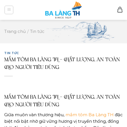
Skip
to
content
Trang chủ
/
Tin tức
TIN TỨC
MẮM TÔM BA LÀNG TH – CHẤT LƯỢNG, AN TOÀN
CHO NGƯỜI TIÊU DÙNG
MẮM TÔM BA LÀNG TH – CHẤT LƯỢNG, AN TOÀN
CHO NGƯỜI TIÊU DÙNG
Giữa muôn vàn thương hiệu,
mắm tôm Ba Làng TH
đặc
biệt nổi bật nhờ giữ vững hương vị truyền thống, đồng