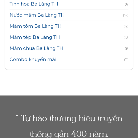
Tinh hoa Ba Làng TH
(4)
Nước mắm Ba Làng TH
(37)
Mắm tôm Ba Làng TH
(12)
Mắm tép Ba Làng TH
(10)
Mắm chua Ba Làng TH
(9)
Combo khuyến mãi
(11)
“ Tự hào thương hiệu truyền
thống gần 400 năm.