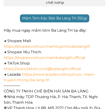
chất lượng
Mắm Tôm Đặc Biệt Ba Làng TH 350gr
Hãy mua ngay mắm tôm Ba Làng TH tại đây:
🔸Shopee Mall:
https://shopee.vn/nuocmamtuyenhoabalangth
🔸Shopee Yêu Thích:
https://shopee.vn/nuocmambalangth.official
🔸TikTok Shop:
https://www.tiktok.com/@balangth.official
🔸Lazada:
https://www.lazada.vn/shop/nuoc-mam-
truyen-thong-ba-lang-th
————–
CÔNG TY TNHH CHẾ BIẾN HẢI SẢN BA LÀNG
🔷Nhà máy: TDP Thượng Hải, P. Hải Thanh, TX. Nghi
Sơn, Thanh Hóa
🔷VP Thanh Hóa: Lô 88, MB 2072 Chợ đầu mối, Đ. Bùi