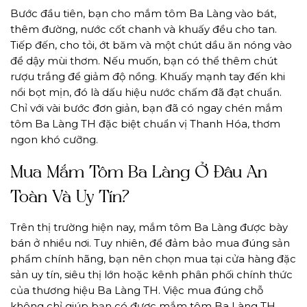
Bước đầu tiên, bạn cho mắm tôm Ba Làng vào bát,
thêm đường, nước cốt chanh và khuấy đều cho tan.
Tiếp đến, cho tỏi, ớt băm và một chút dầu ăn nóng vào
để dậy mùi thơm. Nếu muốn, bạn có thể thêm chút
rượu trắng để giảm độ nồng. Khuấy mạnh tay đến khi
nổi bọt mịn, đó là dấu hiệu nước chấm đã đạt chuẩn.
Chỉ với vài bước đơn giản, bạn đã có ngay chén mắm
tôm Ba Làng TH đặc biệt chuẩn vị Thanh Hóa, thơm
ngon khó cưỡng.
Mua Mắm Tôm Ba Làng Ở Đâu An
Toàn Và Uy Tín?
Trên thị trường hiện nay, mắm tôm Ba Làng được bày
bán ở nhiều nơi. Tuy nhiên, để đảm bảo mua đúng sản
phẩm chính hãng, bạn nên chọn mua tại cửa hàng đặc
sản uy tín, siêu thị lớn hoặc kênh phân phối chính thức
của thương hiệu Ba Làng TH. Việc mua đúng chỗ
không chỉ giúp bạn có được mắm tôm Ba Làng TH