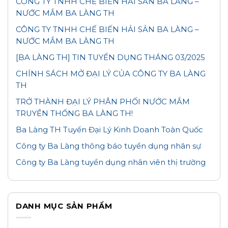
CÔNG TY TNHH CHẾ BIẾN HẢI SẢN BA LÀNG –
NƯỚC MẮM BA LÀNG TH
CÔNG TY TNHH CHẾ BIẾN HẢI SẢN BA LÀNG –
NƯỚC MẮM BA LÀNG TH
[BA LÀNG TH] TIN TUYỂN DỤNG THÁNG 03/2025
CHÍNH SÁCH MỞ ĐẠI LÝ CỦA CÔNG TY BA LÀNG
TH
TRỞ THÀNH ĐẠI LÝ PHÂN PHỐI NƯỚC MẮM
TRUYỀN THỐNG BA LÀNG TH!
Ba Làng TH Tuyển Đại Lý Kinh Doanh Toàn Quốc
Công ty Ba Làng thông báo tuyển dụng nhân sự
Công ty Ba Làng tuyển dụng nhân viên thị trường
DANH MỤC SẢN PHẨM