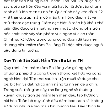
bắt trực tiếp ở vùng biển Thanh Hóa. Sau khi được rửa
sạch, tép sẽ trộn đều với muối hạt to rồi đưa vào chum
sành để ủ lên men tự nhiên. Quá trình này kéo dài từ 12
– 18 tháng, giúp mắm có màu tím hồng đẹp mắt và
mùi thơm đặc trưng. Điểm đặc biệt là toàn bộ khâu chế
biến đều được giám sát nghiêm ngặt, không pha trộn
hóa chất, nhờ vậy sản phẩm vừa ngon vừa an toàn.
Chính sự kỹ lưỡng trong từng công đoạn đã tạo nên
thương hiệu
mắm tô
m Ba Làng TH đặc biệt được người
tiêu dùng tin tưởng.
Quy Trình Sản Xuất Mắm Tôm Ba Làng TH
Quy trình làm mắm tôm Ba Làng vẫn giữ nguyên
phương pháp thủ công truyền thống kết hợp với công
nghệ hiện đại. Tép moi sau khi trộn muối sẽ được cho
bể, bịt kín và đặt nơi có ánh nắng tự nhiên để ủ chín.
Trong suốt thời gian này, thợ làng nghề sẽ thường
xuyên khuấy trộn để mắm lên men đều, tạo hương vị
hài hòa. Toàn bộ quy trình đều đảm bảo sạch sẽ, không
sử dụng phụ gia tạo màu hay hương liệu. Đây chính là