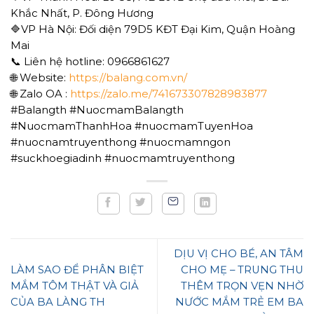
Khắc Nhất, P. Đông Hương
🔷VP Hà Nội: Đối diện 79D5 KĐT Đại Kim, Quận Hoàng
Mai
📞 Liên hệ hotline: 0966861627
🌐 Website:
https://balang.com.vn/
🌐 Zalo OA :
https://zalo.me/741673307828983877
#Balangth #NuocmamBalangth
#NuocmamThanhHoa #nuocmamTuyenHoa
#nuocnamtruyenthong #nuocmamngon
#suckhoegiadinh #nuocmamtruyenthong
DỊU VỊ CHO BÉ, AN TÂM
LÀM SAO ĐỂ PHÂN BIỆT
CHO MẸ – TRUNG THU
MẮM TÔM THẬT VÀ GIẢ
THÊM TRỌN VẸN NHỜ
CỦA BA LÀNG TH
NƯỚC MẮM TRẺ EM BA