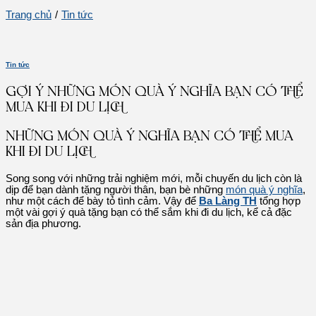
Trang chủ
/
Tin tức
Tin tức
GỢI Ý NHỮNG MÓN QUÀ Ý NGHĨA BẠN CÓ THỂ
MUA KHI ĐI DU LỊCH
NHỮNG MÓN QUÀ Ý NGHĨA BẠN CÓ THỂ MUA
KHI ĐI DU LỊCH
Song song với những trải nghiệm mới, mỗi chuyến du lịch còn là
dịp để bạn dành tặng người thân, bạn bè những
món quà ý nghĩa
,
như một cách để bày tỏ tình cảm. Vậy để
Ba Làng TH
tổng hợp
một vài gợi ý quà tặng bạn có thể sắm khi đi du lịch, kể cả đặc
sản địa phương.