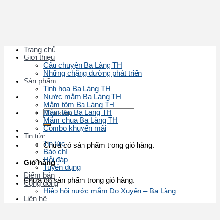
Skip
to
content
Trang chủ
Giới thiệu
Câu chuyện Ba Làng TH
Những chặng đường phát triển
Sản phẩm
Tinh hoa Ba Làng TH
Nước mắm Ba Làng TH
Mắm tôm Ba Làng TH
Tìm
Mắm tép Ba Làng TH
kiếm:
Mắm chua Ba Làng TH
Combo khuyến mãi
Tin tức
Tin tức
Chưa có sản phẩm trong giỏ hàng.
Báo chí
Hỏi đáp
Giỏ hàng
Tuyển dụng
Điểm bán
Chưa có sản phẩm trong giỏ hàng.
Cộng đồng
Hiệp hội nước mắm Do Xuyên – Ba Làng
Liên hệ