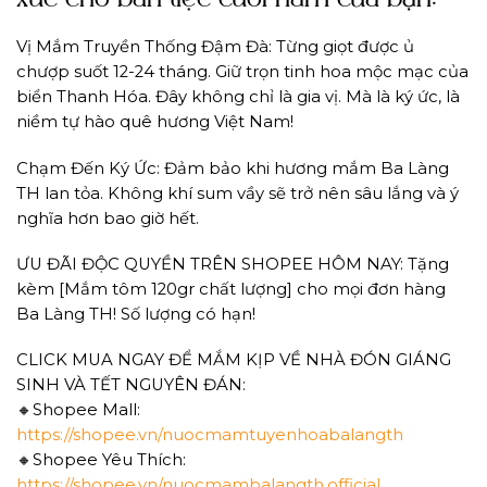
Vị Mắm Truyền Thống Đậm Đà: Từng giọt được ủ
chượp suốt 12-24 tháng. Giữ trọn tinh hoa mộc mạc của
biển Thanh Hóa. Đây không chỉ là gia vị. Mà là ký ức, là
niềm tự hào quê hương Việt Nam!
Chạm Đến Ký Ức: Đảm bảo khi hương mắm Ba Làng
TH lan tỏa. Không khí sum vầy sẽ trở nên sâu lắng và ý
nghĩa hơn bao giờ hết.
ƯU ĐÃI ĐỘC QUYỀN TRÊN SHOPEE HÔM NAY: Tặng
kèm [Mắm tôm 120gr chất lượng] cho mọi đơn hàng
Ba Làng TH! Số lượng có hạn!
CLICK MUA NGAY ĐỂ MẮM KỊP VỀ NHÀ ĐÓN GIÁNG
SINH VÀ TẾT NGUYÊN ĐÁN:
🔸Shopee Mall:
https://shopee.vn/nuocmamtuyenhoabalangth
🔸Shopee Yêu Thích:
https://shopee.vn/nuocmambalangth.official