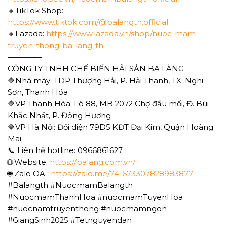
🔸TikTok Shop:
https://www.tiktok.com/@balangth.official
🔸Lazada:
https://www.lazada.vn/shop/nuoc-mam-
truyen-thong-ba-lang-th
————–
CÔNG TY TNHH CHẾ BIẾN HẢI SẢN BA LÀNG
🔷Nhà máy: TDP Thượng Hải, P. Hải Thanh, TX. Nghi
Sơn, Thanh Hóa
🔷VP Thanh Hóa: Lô 88, MB 2072 Chợ đầu mối, Đ. Bùi
Khắc Nhất, P. Đông Hương
🔷VP Hà Nội: Đối diện 79D5 KĐT Đại Kim, Quận Hoàng
Mai
📞 Liên hệ hotline: 0966861627
🌐 Website:
https://balang.com.vn/
🌐 Zalo OA :
https://zalo.me/741673307828983877
#Balangth #NuocmamBalangth
#NuocmamThanhHoa #nuocmamTuyenHoa
#nuocnamtruyenthong #nuocmamngon
#GiangSinh2025 #Tetnguyendan