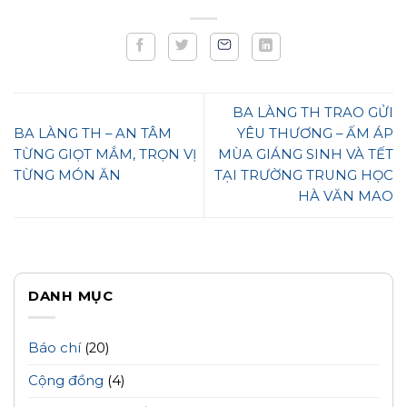
BA LÀNG TH TRAO GỬI
BA LÀNG TH – AN TÂM
YÊU THƯƠNG – ẤM ÁP
TỪNG GIỌT MẮM, TRỌN VỊ
MÙA GIÁNG SINH VÀ TẾT
TỪNG MÓN ĂN
TẠI TRƯỜNG TRUNG HỌC
HÀ VĂN MAO
DANH MỤC
Báo chí
(20)
Cộng đồng
(4)