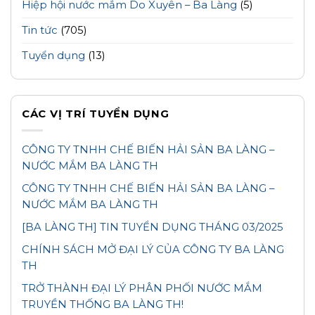
Hiệp hội nước mắm Do Xuyên – Ba Làng
(5)
Tin tức
(705)
Tuyển dụng
(13)
CÁC VỊ TRÍ TUYỂN DỤNG
CÔNG TY TNHH CHẾ BIẾN HẢI SẢN BA LÀNG –
NƯỚC MẮM BA LÀNG TH
CÔNG TY TNHH CHẾ BIẾN HẢI SẢN BA LÀNG –
NƯỚC MẮM BA LÀNG TH
[BA LÀNG TH] TIN TUYỂN DỤNG THÁNG 03/2025
CHÍNH SÁCH MỞ ĐẠI LÝ CỦA CÔNG TY BA LÀNG
TH
TRỞ THÀNH ĐẠI LÝ PHÂN PHỐI NƯỚC MẮM
TRUYỀN THỐNG BA LÀNG TH!