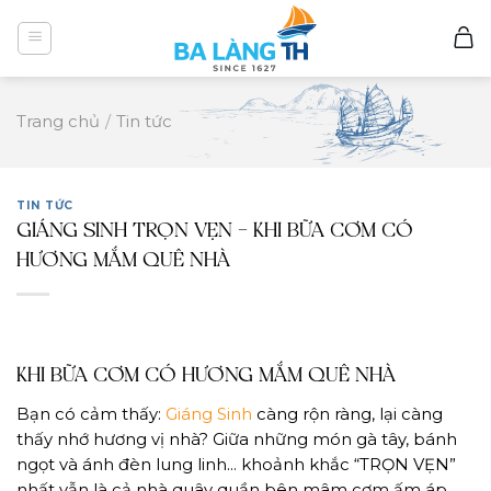
Skip
to
content
Trang chủ
/
Tin tức
TIN TỨC
GIÁNG SINH TRỌN VẸN – KHI BỮA CƠM CÓ
HƯƠNG MẮM QUÊ NHÀ
KHI BỮA CƠM CÓ HƯƠNG MẮM QUÊ NHÀ
Bạn có cảm thấy:
Giáng Sinh
càng rộn ràng, lại càng
thấy nhớ hương vị nhà? Giữa những món gà tây, bánh
ngọt và ánh đèn lung linh… khoảnh khắc “TRỌN VẸN”
nhất vẫn là cả nhà quây quần bên mâm cơm ấm áp.