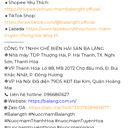
🔸Shopee Yêu Thích:
https://shopee.vn/nuocmambalangth.official
🔸TikTok Shop:
https://www.tiktok.com/@balangth.official
🔸Lazada:
https://www.lazada.vn/shop/nuoc-mam-
truyen-thong-ba-lang-th
————–
CÔNG TY TNHH CHẾ BIẾN HẢI SẢN BA LÀNG
🔷Nhà máy: TDP Thượng Hải, P. Hải Thanh, TX. Nghi
Sơn, Thanh Hóa
🔷VP Thanh Hóa: Lô 88, MB 2072 Chợ đầu mối, Đ. Bùi
Khắc Nhất, P. Đông Hương
🔷VP Hà Nội: Đối diện 79D5 KĐT Đại Kim, Quận Hoàng
Mai
📞 Liên hệ hotline: 0966861627
🌐 Website:
https://balang.com.vn/
🌐 Zalo OA :
https://zalo.me/741673307828983877
#Balangth #NuocmamBalangth
#NuocmamThanhHoa #nuocmamTuyenHoa
#nuocnamtruyenthong #nuocmamngon