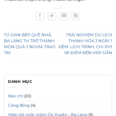
TỪ GIAN BẾP QUÊ NHÀ,
TRẢI NGHIỆM DU LỊCH
BA LÀNG TH TRỞ THÀNH
THANH HÓA 2 NGÀY 1
MÓN QUÀ Ý NGHĨA TRAO
ĐÊM: LỊCH TRÌNH, CHI PHÍ
TAY
VÀ ĐIỂM ĐẾN HẤP DẪN
DANH MỤC
Báo chí
(20)
Cộng đồng
(4)
Hiệp hội nước mắm Do Xuyên – Ba Làng
(5)