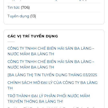
Tin tức
(706)
Tuyển dụng
(13)
CÁC VỊ TRÍ TUYỂN DỤNG
CÔNG TY TNHH CHẾ BIẾN HẢI SẢN BA LÀNG –
NƯỚC MẮM BA LÀNG TH
CÔNG TY TNHH CHẾ BIẾN HẢI SẢN BA LÀNG –
NƯỚC MẮM BA LÀNG TH
[BA LÀNG TH] TIN TUYỂN DỤNG THÁNG 03/2025
CHÍNH SÁCH MỞ ĐẠI LÝ CỦA CÔNG TY BA LÀNG
TH
TRỞ THÀNH ĐẠI LÝ PHÂN PHỐI NƯỚC MẮM
TRUYỀN THỐNG BA LÀNG TH!