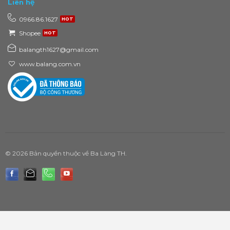
Liên hệ
0966.86.1627
Shopee
balangth1627@gmail.com
www.balang.com.vn
© 2026 Bản quyền thuộc về Ba Làng TH.