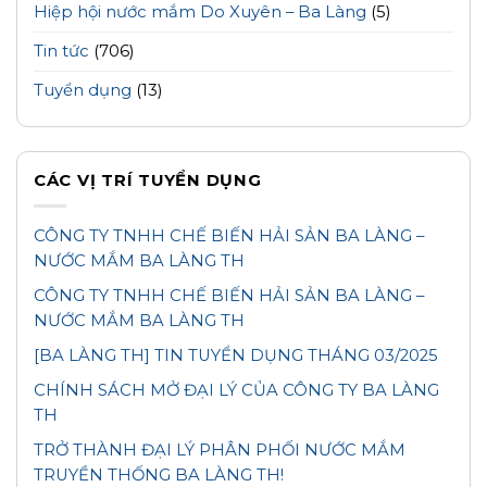
Hiệp hội nước mắm Do Xuyên – Ba Làng
(5)
Tin tức
(706)
Tuyển dụng
(13)
CÁC VỊ TRÍ TUYỂN DỤNG
CÔNG TY TNHH CHẾ BIẾN HẢI SẢN BA LÀNG –
NƯỚC MẮM BA LÀNG TH
CÔNG TY TNHH CHẾ BIẾN HẢI SẢN BA LÀNG –
NƯỚC MẮM BA LÀNG TH
[BA LÀNG TH] TIN TUYỂN DỤNG THÁNG 03/2025
CHÍNH SÁCH MỞ ĐẠI LÝ CỦA CÔNG TY BA LÀNG
TH
TRỞ THÀNH ĐẠI LÝ PHÂN PHỐI NƯỚC MẮM
TRUYỀN THỐNG BA LÀNG TH!