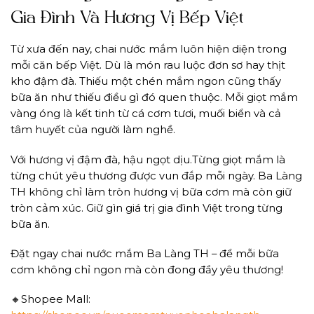
Gia Đình Và Hương Vị Bếp Việt
Từ xưa đến nay, chai nước mắm luôn hiện diện trong
mỗi căn bếp Việt. Dù là món rau luộc đơn sơ hay thịt
kho đậm đà. Thiếu một chén mắm ngon cũng thấy
bữa ăn như thiếu điều gì đó quen thuộc. Mỗi giọt mắm
vàng óng là kết tinh từ cá cơm tươi, muối biển và cả
tâm huyết của người làm nghề.
Với hương vị đậm đà, hậu ngọt dịu.Từng giọt mắm là
từng chút yêu thương được vun đắp mỗi ngày. Ba Làng
TH không chỉ làm tròn hương vị bữa cơm mà còn giữ
tròn cảm xúc. Giữ gìn giá trị gia đình Việt trong từng
bữa ăn.
Đặt ngay chai nước mắm Ba Làng TH – để mỗi bữa
cơm không chỉ ngon mà còn đong đầy yêu thương!
🔸Shopee Mall: