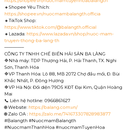
https://shopee.vn/nuocmamtuyenhoabalangth
🔸Shopee Yêu Thích:
https://shopee.vn/nuocmambalangth.officia
🔸TikTok Shop:
https://www.tiktok.com/@balangth.official
🔸Lazada:
https://www.lazada.vn/shop/nuoc-mam-
truyen-thong-ba-lang-th
————–
CÔNG TY TNHH CHẾ BIẾN HẢI SẢN BA LÀNG
🔷Nhà máy: TDP Thượng Hải, P. Hải Thanh, TX. Nghi
Sơn, Thanh Hóa
🔷VP Thanh Hóa: Lô 88, MB 2072 Chợ đầu mối, Đ. Bùi
Khắc Nhất, P. Đông Hương
🔷VP Hà Nội: Đối diện 79D5 KĐT Đại Kim, Quận Hoàng
Mai
📞 Liên hệ hotline: 0966861627
🌐 Website:
https://balang.com.vn/
🌐 Zalo OA :
https://zalo.me/741673307828983877
#Balangth #NuocmamBalangth
#NuocmamThanhHoa #nuocmamTuyenHoa