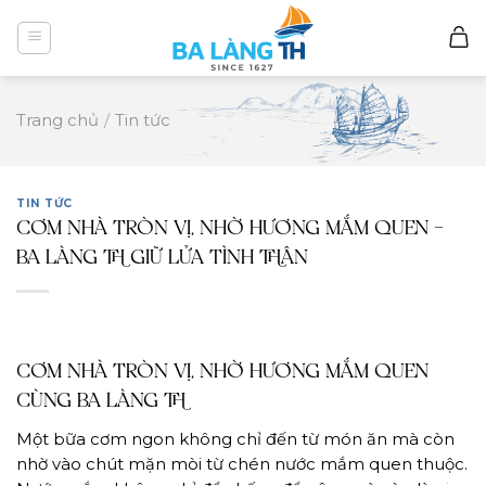
Skip
to
content
Trang chủ
/
Tin tức
TIN TỨC
CƠM NHÀ TRÒN VỊ, NHỜ HƯƠNG MẮM QUEN –
BA LÀNG TH GIỮ LỬA TÌNH THÂN
CƠM NHÀ TRÒN VỊ, NHỜ HƯƠNG MẮM QUEN
CÙNG BA LÀNG TH
Một bữa cơm ngon không chỉ đến từ món ăn mà còn
nhờ vào chút mặn mòi từ chén nước mắm quen thuộc.