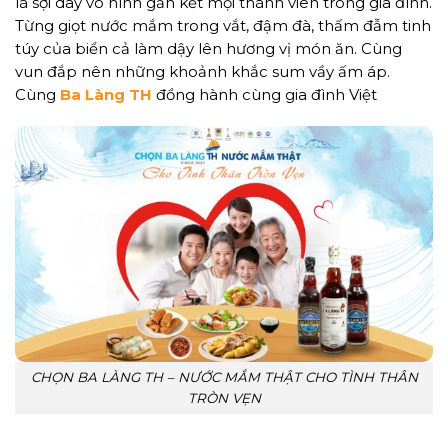
là sợi dây vô hình gắn kết mọi thành viên trong gia đình.
Từng giọt nước mắm trong vắt, đậm đà, thấm đẫm tinh
túy của biển cả làm dậy lên hương vị món ăn. Cùng
vun đắp nên những khoảnh khắc sum vầy ấm áp.
Cùng
Ba Làng TH
đồng hành cùng gia đình Việt
CHỌN BA LÀNG TH – NƯỚC MẮM THẬT CHO TÌNH THÂN
TRÒN VẸN