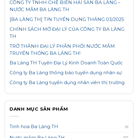
CÔNG TY TNHH CHẾ BIẾN HẢI SẢN BA LÀNG –
NƯỚC MẮM BA LÀNG TH
[BA LÀNG TH] TIN TUYỂN DỤNG THÁNG 03/2025
CHÍNH SÁCH MỞ ĐẠI LÝ CỦA CÔNG TY BA LÀNG
TH
TRỞ THÀNH ĐẠI LÝ PHÂN PHỐI NƯỚC MẮM
TRUYỀN THỐNG BA LÀNG TH!
Ba Làng TH Tuyển Đại Lý Kinh Doanh Toàn Quốc
Công ty Ba Làng thông báo tuyển dụng nhân sự
Công ty Ba Làng tuyển dụng nhân viên thị trường
DANH MỤC SẢN PHẨM
Tinh hoa Ba Làng TH
(4)
Nước mắm Ba Làng TH
(37)