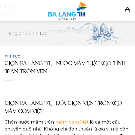
Skip
to
content
Trang chủ
/
Tin tức
TIN TỨC
CHỌN BA LÀNG TH – NƯỚC MẮM THẬT CHO TÌNH
THÂN TRÒN VẸN
CHỌN BA LÀNG TH – LỰA CHỌN VẸN TRÒN CHO
MÂM CƠM VIỆT
Chén nước mắm trên
mâm cơm Việt
là cả một câu
chuyện quê nhà. Không chỉ đơn thuần là gia vị mà còn