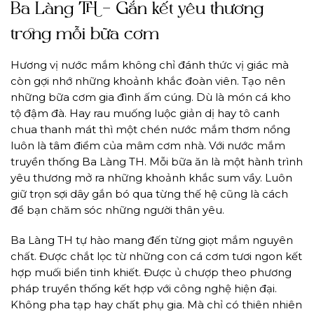
Ba Làng TH – Gắn kết yêu thương
trong mỗi bữa cơm
Hương vị nước mắm không chỉ đánh thức vị giác mà
còn gợi nhớ những khoảnh khắc đoàn viên. Tạo nên
những bữa cơm gia đình ấm cúng. Dù là món cá kho
tộ đậm đà. Hay rau muống luộc giản dị hay tô canh
chua thanh mát thì một chén nước mắm thơm nồng
luôn là tâm điểm của mâm cơm nhà. Với nước mắm
truyền thống Ba Làng TH. Mỗi bữa ăn là một hành trình
yêu thương mở ra những khoảnh khắc sum vầy. Luôn
giữ trọn sợi dây gắn bó qua từng thế hệ cũng là cách
để bạn chăm sóc những người thân yêu.
Ba Làng TH tự hào mang đến từng giọt mắm nguyên
chất. Được chắt lọc từ những con cá cơm tươi ngon kết
hợp muối biển tinh khiết. Được ủ chượp theo phương
pháp truyền thống kết hợp với công nghệ hiện đại.
Không pha tạp hay chất phụ gia. Mà chỉ có thiên nhiên