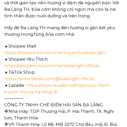
và thời gian tạo nên hương vị đậm đà nguyên bản. Với
Ba Làng TH, bữa cơm không chỉ ngon mà còn là nơi
tình thân được nuôi dưỡng và trân trọng.
Hãy để Ba Làng TH mang đến hương vị gắn kết yêu
thương trong từng bữa cơm nhà.
🔸Shopee Mall:
https://shopee.vn/nuocmamtuyenhoabalangth
🔸Shopee Yêu Thích:
https://shopee.vn/nuocmambalangth.official
🔸TikTok Shop:
https://www.tiktok.com/@balangth.official
🔸Lazada:
https://www.lazada.vn/shop/nuoc-mam-
truyen-thong-ba-lang-th
————–
CÔNG TY TNHH CHẾ BIẾN HẢI SẢN BA LÀNG
🔷Nhà máy: TDP Thượng Hải, P. Hải Thanh, TX. Nghi
Sơn, Thanh Hóa
🔷VP Thanh Hóa: Lô 88, MB 2072 Chợ đầu mối, Đ. Bùi