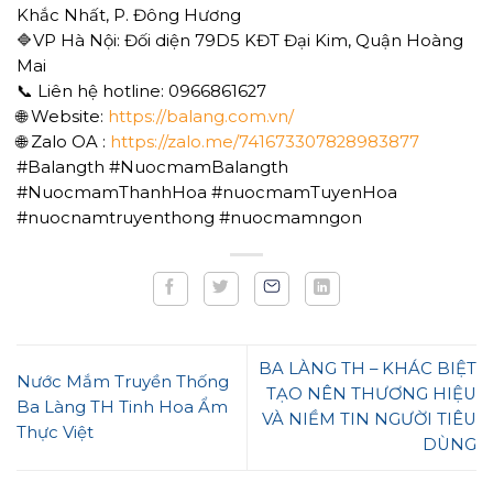
Khắc Nhất, P. Đông Hương
🔷VP Hà Nội: Đối diện 79D5 KĐT Đại Kim, Quận Hoàng
Mai
📞 Liên hệ hotline: 0966861627
🌐 Website:
https://balang.com.vn/
🌐 Zalo OA :
https://zalo.me/741673307828983877
#Balangth #NuocmamBalangth
#NuocmamThanhHoa #nuocmamTuyenHoa
#nuocnamtruyenthong #nuocmamngon
BA LÀNG TH – KHÁC BIỆT
Nước Mắm Truyền Thống
TẠO NÊN THƯƠNG HIỆU
Ba Làng TH Tinh Hoa Ẩm
VÀ NIỀM TIN NGƯỜI TIÊU
Thực Việt
DÙNG