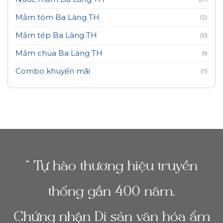
Mắm tôm Ba Làng TH
(12)
Mắm tép Ba Làng TH
(10)
Mắm chua Ba Làng TH
(9)
Combo khuyến mãi
(11)
“ Tự hào thương hiệu truyền
thống gần 400 năm.
Chứng nhận Di sản văn hóa ẩm