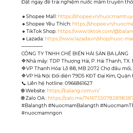
Đặt ngay để trải nghiệm nước mắm truyền thố
🔸Shopee Mall:
https://shopee.vn/nuocmamtu
🔸Shopee Yêu Thích:
https://shopee.vn/nuocma
🔸TikTok Shop:
https://www.tiktok.com/@balang
🔸Lazada:
https://www.lazada.vn/shop/nuoc-m
————–
CÔNG TY TNHH CHẾ BIẾN HẢI SẢN BA LÀNG
🔷Nhà máy: TDP Thượng Hải, P. Hải Thanh, TX.
🔷VP Thanh Hóa: Lô 88, MB 2072 Chợ đầu mối,
🔷VP Hà Nội: Đối diện 79D5 KĐT Đại Kim, Quận
📞 Liên hệ hotline: 0966861627
🌐 Website:
https://balang.com.vn/
🌐 Zalo OA :
https://zalo.me/7416733078289838
#Balangth #NuocmamBalangth #NuocmamT
#nuocmamngon