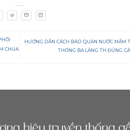
PHỐI
HƯỚNG DẪN CÁCH BẢO QUẢN NƯỚC MẮM 
ẮM CHUA
THỐNG BA LÀNG TH ĐÚNG C
ương hiệu truyền thống 