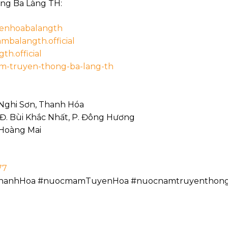
ng Ba Làng TH:
yenhoabalangth
mbalangth.official
th.official
am-truyen-thong-ba-lang-th
 Nghi Sơn, Thanh Hóa
 Đ. Bùi Khắc Nhất, P. Đông Hương
 Hoàng Mai
77
hanhHoa #nuocmamTuyenHoa #nuocnamtruyenthon