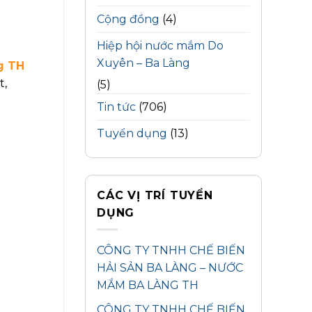
Cộng đồng
(4)
Hiệp hội nước mắm Do
Xuyên – Ba Làng
g TH
t,
(5)
Tin tức
(706)
Tuyển dụng
(13)
CÁC VỊ TRÍ TUYỂN
DỤNG
CÔNG TY TNHH CHẾ BIẾN
HẢI SẢN BA LÀNG – NƯỚC
MẮM BA LÀNG TH
CÔNG TY TNHH CHẾ BIẾN