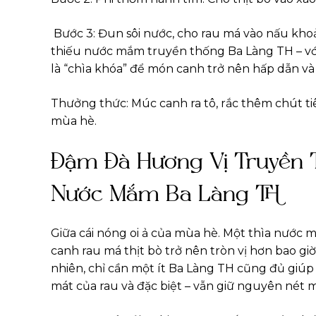
Bước 3: Đun sôi nước, cho rau má vào nấu khoản
thiếu nước mắm truyền thống Ba Làng TH – với
là “chìa khóa” để món canh trở nên hấp dẫn và 
Thưởng thức: Múc canh ra tô, rắc thêm chút ti
mùa hè.
Đậm Đà Hương Vị Truyền T
Nước Mắm Ba Làng TH
Giữa cái nóng oi ả của mùa hè. Một thìa nước
canh rau má thịt bò trở nên tròn vị hơn bao g
nhiên, chỉ cần một ít Ba Làng TH cũng đủ giúp
mát của rau và đặc biệt – vẫn giữ nguyên nét 