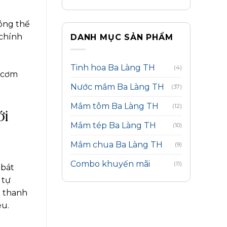
hông thể
 chính
DANH MỤC SẢN PHẨM
Tinh hoa Ba Làng TH
(4)
a cơm
Nước mắm Ba Làng TH
(37)
Mắm tôm Ba Làng TH
(12)
ới
Mắm tép Ba Làng TH
(10)
Mắm chua Ba Làng TH
(9)
Combo khuyến mãi
(11)
 bát
 tự
ị thanh
ệu.