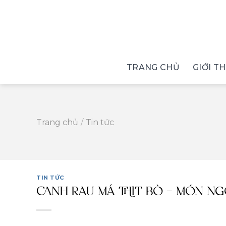
Skip
to
content
TRANG CHỦ
GIỚI T
Trang chủ
/
Tin tức
TIN TỨC
CANH RAU MÁ THỊT BÒ – MÓN NG