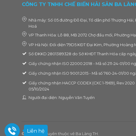
CÔNG TY TNHH CHẾ BIẾN HẢI SẢN BA LÀN
Nhà máy: Số 05 đường Đỗ Đại, Tổ dân phố Thượng Hải, 
Hoá
VP Thanh Hóa: Lô 88, MB 2072 Chợ đầu mối, Phường Hạ
VP Hà Nội: Đối diện 79D5 KĐT Đại Kim, Phường Hoàng M
Số ĐKKD 2801389328 do Sở KHĐT Thanh Hóa cấp ngày
Giấy chứng nhận ISO 22000:2018 - Mã số 211-24-01/00 n
Giấy chứng nhận ISO 9001:2015 - Mã số 760-24-01/00 ng
Giấy chứng nhận HACCP CODEX (CXC 1-1969), Rev 2020 -
05/10/2024
Người đại diện: Nguyễn Văn Tuyến
Liên hệ
© 2026 Bản quyền thuộc về Ba Làng TH.