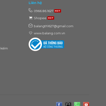
Liên hệ
0966.86.1627
Shopee
balangth1627@gmail.com
www.balang.com.vn
 kiểm