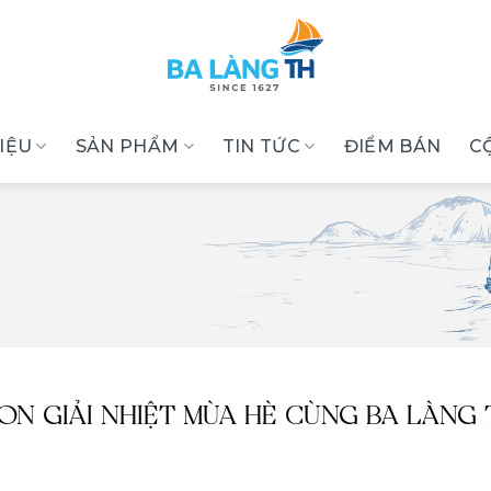
HIỆU
SẢN PHẨM
TIN TỨC
ĐIỂM BÁN
C
ON GIẢI NHIỆT MÙA HÈ CÙNG BA LÀNG 