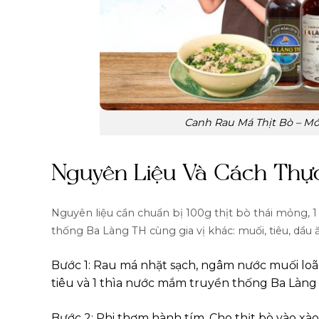
Canh Rau Má Thịt Bò – M
Nguyên Liệu Và Cách Thự
Nguyên liệu cần chuẩn bị 100g thịt bò thái mỏng, 1
thống Ba Làng TH cùng gia vị khác: muối, tiêu, dầu 
Bước 1: Rau má nhặt sạch, ngâm nước muối loãng
tiêu và 1 thìa nước mắm truyền thống Ba Làng
Bước 2: Phi thơm hành tím. Cho thịt bò vào xào n