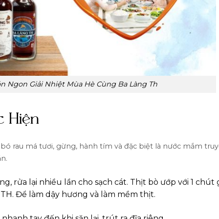
ón Ngon Giải Nhiệt Mùa Hè Cùng Ba Làng Th
c Hiện
 bó rau má tươi, gừng, hành tím và đặc biệt là nước mắm tru
ăn.
, rửa lại nhiều lần cho sạch cát. Thịt bò ướp với 1 chút
 TH. Để làm dậy hương và làm mềm thịt.
hanh tay đến khi săn lại, trút ra đĩa riêng.