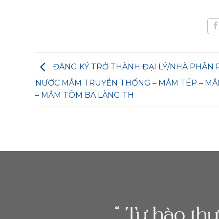
ĐĂNG KÝ TRỞ THÀNH ĐẠI LÝ/NHÀ PHÂN 
NƯỚC MẮM TRUYỀN THỐNG – MẮM TÉP – M
– MẮM TÔM BA LÀNG TH
“ Tự hào th