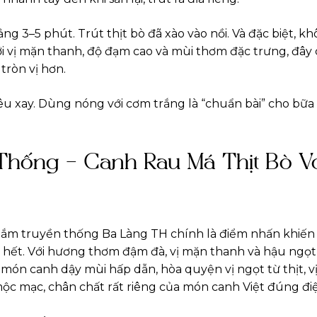
g 3–5 phút. Trút thịt bò đã xào vào nồi. Và đặc biệt, k
 vị mặn thanh, độ đạm cao và mùi thơm đặc trưng, đây
tròn vị hơn.
êu xay. Dùng nóng với cơm trắng là “chuẩn bài” cho bữ
hống – Canh Rau Má Thịt Bò V
 mắm truyền thống Ba Làng TH chính là điểm nhấn khiến
iờ hết. Với hương thơm đậm đà, vị mặn thanh và hậu ngọt
 món canh dậy mùi hấp dẫn, hòa quyện vị ngọt từ thịt, v
mộc mạc, chân chất rất riêng của món canh Việt đúng đi