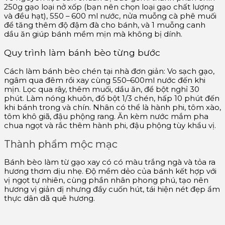
250g gạo loại nở xốp (bạn nên chọn loại gạo chất lượng
và đều hạt), 550 – 600 ml nước, nửa muỗng cà phê muối
để tăng thêm độ đậm đà cho bánh, và 1 muỗng canh
dầu ăn giúp bánh mềm mịn mà không bị dính.
Quy trình làm bánh bèo từng bước
Cách làm bánh bèo chén tại nhà đơn giản: Vo sạch gạo,
ngâm qua đêm rồi xay cùng 550–600ml nước đến khi
mịn. Lọc qua rây, thêm muối, dầu ăn, để bột nghỉ 30
phút. Làm nóng khuôn, đổ bột 1/3 chén, hấp 10 phút đến
khi bánh trong và chín. Nhân có thể là hành phi, tôm xào,
tôm khô giã, đậu phộng rang. Ăn kèm nước mắm pha
chua ngọt và rắc thêm hành phi, đậu phộng tùy khẩu vị.
Thành phẩm mộc mạc
Bánh bèo làm từ gạo xay có có màu trắng ngà và tỏa ra
hương thơm dịu nhẹ. Độ mềm dẻo của bánh kết hợp với
vị ngọt tự nhiên, cùng phần nhân phong phú, tạo nên
hương vị giản dị nhưng đầy cuốn hút, tái hiện nét đẹp ẩm
thực dân dã quê hương.