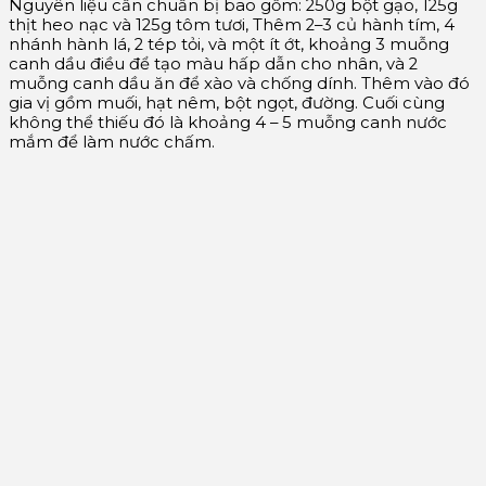
Nguyên liệu cần chuẩn bị bao gồm: 250g bột gạo, 125g
thịt heo nạc và 125g tôm tươi, Thêm 2–3 củ hành tím, 4
nhánh hành lá, 2 tép tỏi, và một ít ớt, khoảng 3 muỗng
canh dầu điều để tạo màu hấp dẫn cho nhân, và 2
muỗng canh dầu ăn để xào và chống dính. Thêm vào đó
gia vị gồm muối, hạt nêm, bột ngọt, đường. Cuối cùng
không thể thiếu đó là khoảng 4 – 5 muỗng canh nước
mắm để làm nước chấm.