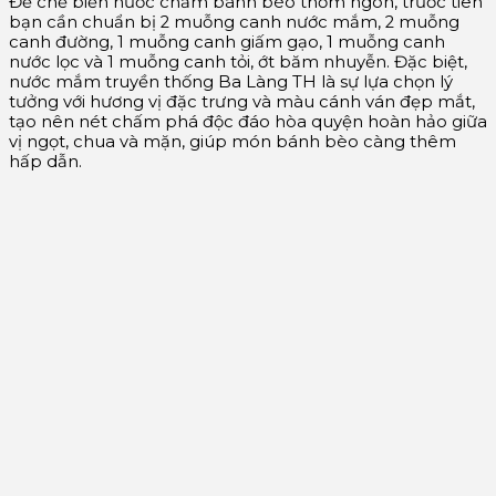
Để chế biến nước chấm bánh bèo thơm ngon, trước tiên
bạn cần chuẩn bị 2 muỗng canh nước mắm, 2 muỗng
canh đường, 1 muỗng canh giấm gạo, 1 muỗng canh
nước lọc và 1 muỗng canh tỏi, ớt băm nhuyễn. Đặc biệt,
nước mắm truyền thống Ba Làng TH là sự lựa chọn lý
tưởng với hương vị đặc trưng và màu cánh ván đẹp mắt,
tạo nên nét chấm phá độc đáo hòa quyện hoàn hảo giữa
vị ngọt, chua và mặn, giúp món bánh bèo càng thêm
hấp dẫn.