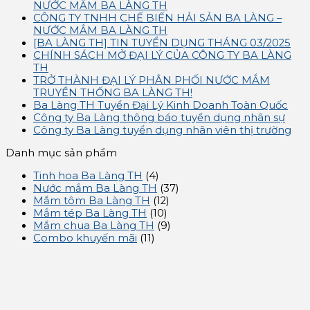
NƯỚC MẮM BA LÀNG TH
CÔNG TY TNHH CHẾ BIẾN HẢI SẢN BA LÀNG –
NƯỚC MẮM BA LÀNG TH
[BA LÀNG TH] TIN TUYỂN DỤNG THÁNG 03/2025
CHÍNH SÁCH MỞ ĐẠI LÝ CỦA CÔNG TY BA LÀNG
TH
TRỞ THÀNH ĐẠI LÝ PHÂN PHỐI NƯỚC MẮM
TRUYỀN THỐNG BA LÀNG TH!
Ba Làng TH Tuyển Đại Lý Kinh Doanh Toàn Quốc
Công ty Ba Làng thông báo tuyển dụng nhân sự
Công ty Ba Làng tuyển dụng nhân viên thị trường
Danh mục sản phẩm
Tinh hoa Ba Làng TH
(4)
Nước mắm Ba Làng TH
(37)
Mắm tôm Ba Làng TH
(12)
Mắm tép Ba Làng TH
(10)
Mắm chua Ba Làng TH
(9)
Combo khuyến mãi
(11)