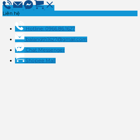
Liên hệ
Hotline: 0966.86.1627
balangth1627@gmail.com
Chat Messenger
Shopee Mall