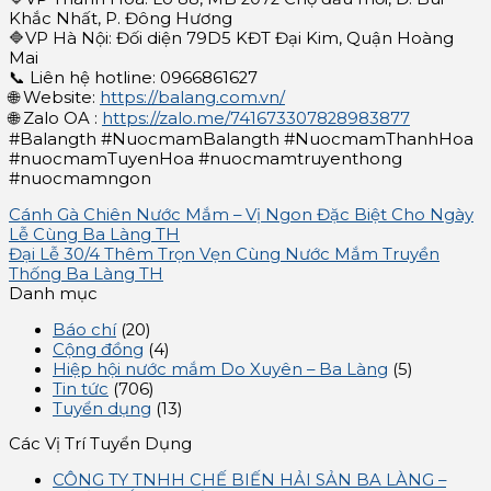
Khắc Nhất, P. Đông Hương
🔷VP Hà Nội: Đối diện 79D5 KĐT Đại Kim, Quận Hoàng
Mai
📞 Liên hệ hotline: 0966861627
🌐 Website:
https://balang.com.vn/
🌐 Zalo OA :
https://zalo.me/741673307828983877
#Balangth #NuocmamBalangth #NuocmamThanhHoa
#nuocmamTuyenHoa #nuocmamtruyenthong
#nuocmamngon
Cánh Gà Chiên Nước Mắm – Vị Ngon Đặc Biệt Cho Ngày
Lễ Cùng Ba Làng TH
Đại Lễ 30/4 Thêm Trọn Vẹn Cùng Nước Mắm Truyền
Thống Ba Làng TH
Danh mục
Báo chí
(20)
Cộng đồng
(4)
Hiệp hội nước mắm Do Xuyên – Ba Làng
(5)
Tin tức
(706)
Tuyển dụng
(13)
Các Vị Trí Tuyển Dụng
CÔNG TY TNHH CHẾ BIẾN HẢI SẢN BA LÀNG –