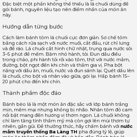
Đặc biệt một phần không thể thiếu là lá chuối dùng để
gói bánh, nguyên liệu tạo nên điểm nhấn của món ăn
này.
Hướng dẫn từng bước
Cách làm bánh tôm lá chuối cực đơn giản. Sơ chế tôm
bằng cách rửa sạch với nước muối, cắt đầu, rút chỉ lưng
và để ráo. Lá chuối cắt hình chữ nhật, trụng qua nước sôi
3–5 phút để mềm. Băm nhỏ hành, tỏi. Đun dầu điều
trong chảo, phi hành tỏi rồi xào tôm, thịt với nước mắm,
đường, bột ngọt đến khi chín và thấm gia vị. Pha bột
năng với dầu ăn, muối, nước và đun sánh lại. Quét dầu lên
lá chuối, cho bột và nhân vào giữa, gói lại. Hấp bánh 15–
20 phút cho đến khi chín.
Thành phẩm độc đáo
Bánh bèo lá là một món ăn đặc sắc với lớp bánh trắng
mịn, mềm mại nhưng không bị nhão. Nhân tôm đỏ cam
nổi bật mang đến hương vị thơm ngon. Lá chuối không
chỉ làm tăng tính thẩm mỹ mà còn gợi lên mùi thơm tự
nhiên, gần gũi. Để thưởng thức, hãy chấm bánh với
nước
mắm truyền thống Ba Làng TH
pha đúng tỷ lệ, giúp