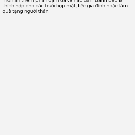
món ăn thêm phần đậm đà và hấp dẫn. Bánh bèo lá
thích hợp cho các buổi họp mặt, tiệc gia đình hoặc làm
quà tặng người thân.