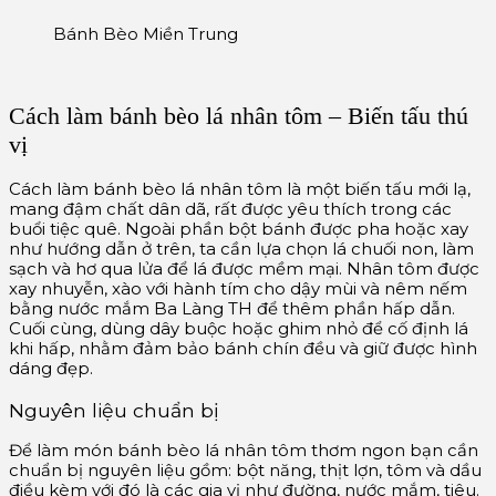
Bánh Bèo Miền Trung
Cách làm bánh bèo lá nhân tôm – Biến tấu thú
vị
Cách làm bánh bèo lá nhân tôm là một biến tấu mới lạ,
mang đậm chất dân dã, rất được yêu thích trong các
buổi tiệc quê. Ngoài phần bột bánh được pha hoặc xay
như hướng dẫn ở trên, ta cần lựa chọn lá chuối non, làm
sạch và hơ qua lửa để lá được mềm mại. Nhân tôm được
xay nhuyễn, xào với hành tím cho dậy mùi và nêm nếm
bằng nước mắm Ba Làng TH để thêm phần hấp dẫn.
Cuối cùng, dùng dây buộc hoặc ghim nhỏ để cố định lá
khi hấp, nhằm đảm bảo bánh chín đều và giữ được hình
dáng đẹp.
Nguyên liệu chuẩn bị
Để làm món bánh bèo lá nhân tôm thơm ngon bạn cần
chuẩn bị nguyên liệu gồm: bột năng, thịt lợn, tôm và dầu
điều kèm với đó là các gia vị như đường, nước mắm, tiêu.