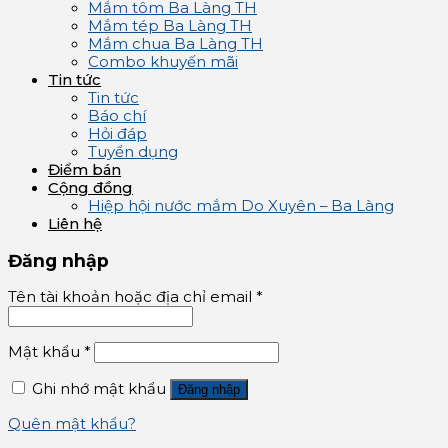
Mắm tôm Ba Làng TH
Mắm tép Ba Làng TH
Mắm chua Ba Làng TH
Combo khuyến mãi
Tin tức
Tin tức
Báo chí
Hỏi đáp
Tuyển dụng
Điểm bán
Cộng đồng
Hiệp hội nước mắm Do Xuyên – Ba Làng
Liên hệ
Đăng nhập
Tên tài khoản hoặc địa chỉ email
*
Mật khẩu
*
Ghi nhớ mật khẩu
Đăng nhập
Quên mật khẩu?