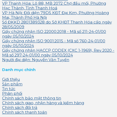
VP Thanh Hóa: Lô 88, MB 2072 Chợ đầu mối, Phường
Hạc Thành, Tỉnh Thanh Hoá
VP Hà Nội: Đối diện 79D5 KĐT Đại Kim, Phường Hoàng
Mai, Thành Phố Hà Nội
Số ĐKKD 2801389328 do Sở KHĐT Thanh Hóa cấp ngày
28/05/2009
Giấy chứng nhận ISO 22000:2018 - Mã số 211-24-01/00
ngày 05/10/2024
Giấy chứng nhận ISO 9001:2015 - Mã số 760-24-01/00
ngày 05/10/2024
Giấy chứng nhận HACCP CODEX (CXC 1-1969), Rev 2020 -
Mã số 297-24-01/00 ngày 05/10/2024
Người đại diện: Nguyễn Văn Tuyến
Danh mục chính
Giới thiệu
Sản phẩm
Tin tức
Phân phối
Chính sách bảo mật thông tin
Chính sách giao, nhận hàng và kiểm hàng
Chính sách đổi trả
Chính sách thanh toán