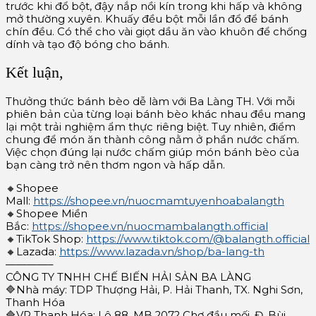
trước khi đổ bột, đậy nắp nồi kín trong khi hấp và không
mở thường xuyên. Khuấy đều bột mỗi lần đổ để bánh
chín đều. Có thể cho vài giọt dầu ăn vào khuôn để chống
dính và tạo độ bóng cho bánh.
Kết luận,
Thưởng thức bánh bèo dễ làm với Ba Làng TH. Với
mỗi
phiên bản của từng loại bánh bèo khác nhau đều mang
lại một trải nghiệm ẩm thực riêng biệt. Tuy nhiên, điểm
chung để món ăn thành công nằm ở phần nước chấm.
Việc chọn đúng lại nước chấm giúp món bánh bèo của
bạn càng trở nên thơm ngon và hấp dẫn.
🔸Shopee
Mall:
https://shopee.vn/nuocmamtuyenhoabalangth
🔸Shopee Miền
Bắc:
https://shopee.vn/nuocmambalangth.official
🔸TikTok Shop:
https://www.tiktok.com/@balangth.official
🔸Lazada:
https://www.lazada.vn/shop/ba-lang-th
————–
CÔNG TY TNHH CHẾ BIẾN HẢI SẢN BA LÀNG
🔷Nhà máy: TDP Thượng Hải, P. Hải Thanh, TX. Nghi Sơn,
Thanh Hóa
🔷VP Thanh Hóa: Lô 88, MB 2072 Chợ đầu mối, Đ. Bùi