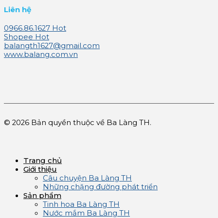
Liên hệ
0966.86.1627
Shopee
balangth1627@gmail.com
www.balang.com.vn
© 2026 Bản quyền thuộc về Ba Làng TH.
Trang chủ
Giới thiệu
Câu chuyện Ba Làng TH
Những chặng đường phát triển
Sản phẩm
Tinh hoa Ba Làng TH
Nước mắm Ba Làng TH