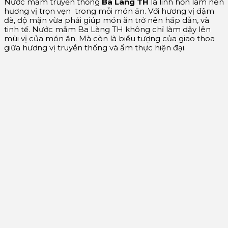
Nước mắm truyền thống
Ba Làng TH
là linh hồn làm nên
hương vị trọn vẹn trong mỗi món ăn. Với hương vị đậm
đà, độ mặn vừa phải giúp món ăn trở nên hấp dẫn, và
tinh tế.
Nước mắm Ba Làng TH không chỉ làm dậy lên
mùi vị của món ăn. Mà còn là biểu tượng của giao thoa
giữa hương vị truyền thống và ẩm thực hiện đại.