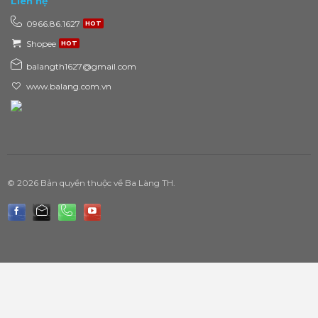
Liên hệ
0966.86.1627
Shopee
balangth1627@gmail.com
www.balang.com.vn
© 2026 Bản quyền thuộc về Ba Làng TH.