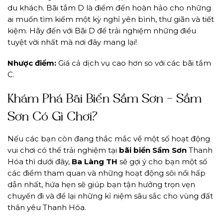
du khách. Bãi tắm D là điểm đến hoàn hảo cho những
ai muốn tìm kiếm một kỳ nghỉ yên bình, thư giãn và tiết
kiệm. Hãy đến với Bãi D để trải nghiệm những điều
tuyệt vời nhất mà nơi đây mang lại!
Nhược điểm:
Giá cả dịch vụ cao hơn so với các bãi tắm
C.
Khám Phá Bãi Biển Sầm Sơn – Sầm
Sơn Có Gì Chơi?
Nếu các bạn còn đang thắc mắc về một số hoạt động
vui chơi có thể trải nghiệm tại
bãi biển Sầm Sơn
Thanh
Hóa thì dưới đây,
Ba Làng TH
sẽ gợi ý cho bạn một số
các điểm tham quan và những hoạt động sôi nổi hấp
dẫn nhất, hứa hẹn sẽ giúp bạn tận hưởng trọn vẹn
chuyến đi và để lại những kỉ niệm sâu sắc cho vùng đất
thân yêu Thanh Hóa.