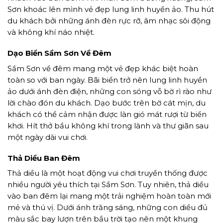
Sơn khoác lên mình vẻ đẹp lung linh huyền ảo. Thu hút
du khách bởi những ánh đèn rực rỡ, âm nhạc sôi động
và không khí náo nhiệt.
Dạo Biển Sầm Sơn Về Đêm
Sầm Sơn về đêm mang một vẻ đẹp khác biệt hoàn
toàn so với ban ngày. Bãi biển trở nên lung linh huyền
ảo dưới ánh đèn điện, những con sóng vỗ bờ rì rào như
lời chào đón du khách. Dạo bước trên bờ cát mịn, du
khách có thể cảm nhận được làn gió mát rượi từ biển
khơi. Hít thở bầu không khí trong lành và thư giãn sau
một ngày dài vui chơi.
Thả Diều Ban Đêm
Thả diều là một hoạt động vui chơi truyền thống được
nhiều người yêu thích tại Sầm Sơn. Tuy nhiên, thả diều
vào ban đêm lại mang một trải nghiệm hoàn toàn mới
mẻ và thú vị. Dưới ánh trăng sáng, những con diều đủ
màu sắc bay lượn trên bầu trời tạo nên một khung