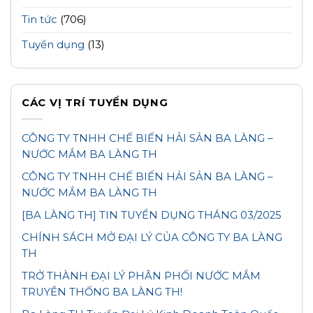
Tin tức
(706)
Tuyển dụng
(13)
CÁC VỊ TRÍ TUYỂN DỤNG
CÔNG TY TNHH CHẾ BIẾN HẢI SẢN BA LÀNG –
NƯỚC MẮM BA LÀNG TH
CÔNG TY TNHH CHẾ BIẾN HẢI SẢN BA LÀNG –
NƯỚC MẮM BA LÀNG TH
[BA LÀNG TH] TIN TUYỂN DỤNG THÁNG 03/2025
CHÍNH SÁCH MỞ ĐẠI LÝ CỦA CÔNG TY BA LÀNG
TH
TRỞ THÀNH ĐẠI LÝ PHÂN PHỐI NƯỚC MẮM
TRUYỀN THỐNG BA LÀNG TH!