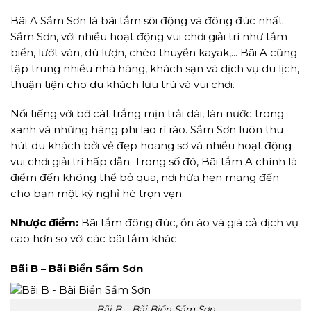
Bãi A Sầm Sơn là bãi tắm sôi động và đông đúc nhất
Sầm Sơn, với nhiều hoạt động vui chơi giải trí như tắm
biển, lướt ván, dù lượn, chèo thuyền kayak,… Bãi A cũng
tập trung nhiều nhà hàng, khách sạn và dịch vụ du lịch,
thuận tiện cho du khách lưu trú và vui chơi.
Nổi tiếng với bờ cát trắng mịn trải dài, làn nước trong
xanh và những hàng phi lao rì rào. Sầm Sơn luôn thu
hút du khách bởi vẻ đẹp hoang sơ và nhiều hoạt động
vui chơi giải trí hấp dẫn. Trong số đó, Bãi tắm A chính là
điểm đến không thể bỏ qua, nơi hứa hẹn mang đến
cho bạn một kỳ nghỉ hè trọn vẹn.
Nhược điểm:
Bãi tắm đông đúc, ồn ào và giá cả dịch vụ
cao hơn so với các bãi tắm khác.
Bãi B – Bãi Biển Sầm Sơn
Bãi B – Bãi Biển Sầm Sơn