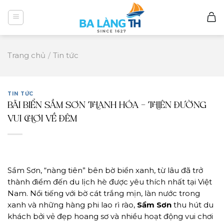
Skip
to
content
Trang chủ
/
Tin tức
TIN TỨC
BÃI BIỂN SẦM SƠN THANH HÓA – THIÊN ĐƯỜNG
VUI CHƠI VỀ ĐÊM
Sầm Sơn, “nàng tiên” bên bờ biển xanh, từ lâu đã trở
thành điểm đến du lịch hè được yêu thích nhất tại Việt
Nam. Nổi tiếng với bờ cát trắng mịn, làn nước trong
xanh và những hàng phi lao rì rào,
Sầm Sơn
thu hút du
khách bởi vẻ đẹp hoang sơ và nhiều hoạt động vui chơi