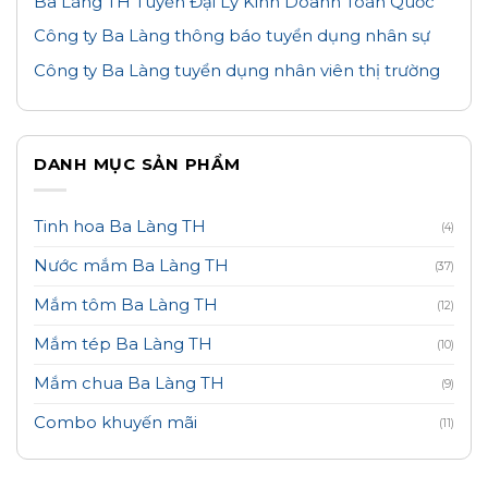
Ba Làng TH Tuyển Đại Lý Kinh Doanh Toàn Quốc
Công ty Ba Làng thông báo tuyển dụng nhân sự
Công ty Ba Làng tuyển dụng nhân viên thị trường
DANH MỤC SẢN PHẨM
Tinh hoa Ba Làng TH
(4)
Nước mắm Ba Làng TH
(37)
Mắm tôm Ba Làng TH
(12)
Mắm tép Ba Làng TH
(10)
Mắm chua Ba Làng TH
(9)
Combo khuyến mãi
(11)