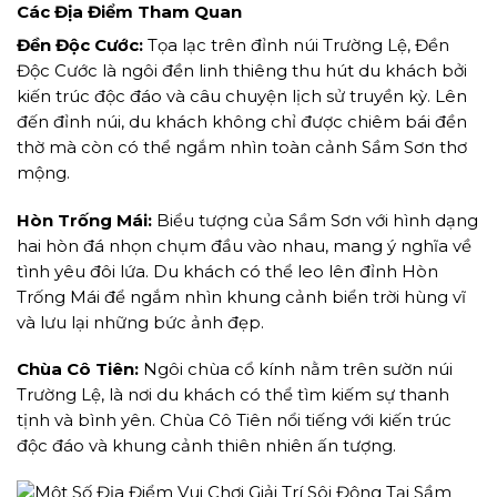
Các Địa Điểm Tham Quan
Đền Độc Cước:
Tọa lạc trên đỉnh núi Trường Lệ, Đền
Độc Cước là ngôi đền linh thiêng thu hút du khách bởi
kiến trúc độc đáo và câu chuyện lịch sử truyền kỳ. Lên
đến đỉnh núi, du khách không chỉ được chiêm bái đền
thờ mà còn có thể ngắm nhìn toàn cảnh Sầm Sơn thơ
mộng.
Hòn Trống Mái:
Biểu tượng của Sầm Sơn với hình dạng
hai hòn đá nhọn chụm đầu vào nhau, mang ý nghĩa về
tình yêu đôi lứa. Du khách có thể leo lên đỉnh Hòn
Trống Mái để ngắm nhìn khung cảnh biển trời hùng vĩ
và lưu lại những bức ảnh đẹp.
Chùa Cô Tiên:
Ngôi chùa cổ kính nằm trên sườn núi
Trường Lệ, là nơi du khách có thể tìm kiếm sự thanh
tịnh và bình yên. Chùa Cô Tiên nổi tiếng với kiến trúc
độc đáo và khung cảnh thiên nhiên ấn tượng.