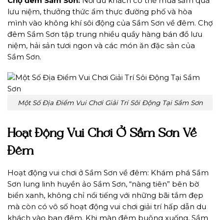
Chợ đêm Sầm Sơn:
Nơi du khách có thể mua sắm quà
lưu niệm, thưởng thức ẩm thực đường phố và hòa
mình vào không khí sôi động của Sầm Sơn về đêm. Chợ
đêm Sầm Sơn tập trung nhiều quầy hàng bán đồ lưu
niệm, hải sản tươi ngon và các món ăn đặc sản của
Sầm Sơn.
Một Số Địa Điểm Vui Chơi Giải Trí Sôi Động Tại Sầm Sơn
Hoạt Động Vui Chơi Ở Sầm Sơn Về
Đêm
Hoạt động vui chơi ở Sầm Sơn về đêm: Khám phá Sầm
Sơn lung linh huyền ảo Sầm Sơn, “nàng tiên” bên bờ
biển xanh, không chỉ nổi tiếng với những bãi tắm đẹp
mà còn có vô số hoạt động vui chơi giải trí hấp dẫn du
khách vào ban đêm. Khi màn đêm buông xuống, Sầm