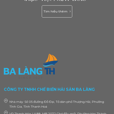
Tìm hiểu thêm
CÔNG TY TNHH CHẾ BIẾN HẢI SẢN BA LÀNG
Nhà máy: Số 05 đường Đỗ Đại, Tổ dân phố Thượng Hải, Phường
Tĩnh Gia, Tỉnh Thanh Hoá
VP Thanh Hóa: Lô 88, MB 2072 Chợ đầu mối, Phường Hạc Thành,