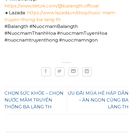
https://www.tiktok.com/@balangth.official
🔸Lazada:
https://www.lazada.vn/shop/nuoc-mam-
truyen-thong-ba-lang-th
#Balangth #NuocmamBalangth
#NuocmamThanhHoa #nuocmamTuyenHoa
#nuocnamtruyenthong #nuocmamngon
CHỌN SỨC KHỎE – CHỌN
ƯU ĐÃI MÙA HÈ HẤP DẪN
NƯỚC MẮM TRUYỀN
– ĂN NGON CÙNG BA
THỐNG BA LÀNG TH
LÀNG TH