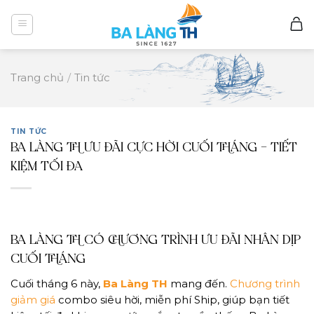
Skip
to
content
Trang chủ
/
Tin tức
TIN TỨC
BA LÀNG TH ƯU ĐÃI CỰC HỜI CUỐI THÁNG – TIẾT
KIỆM TỐI ĐA
BA LÀNG TH CÓ CHƯƠNG TRÌNH ƯU ĐÃI NHÂN DỊP
CUỐI THÁNG
Cuối tháng 6 này,
Ba Làng TH
mang đến.
Chương trình
giảm giá
combo siêu hời, miễn phí Ship, giúp bạn tiết