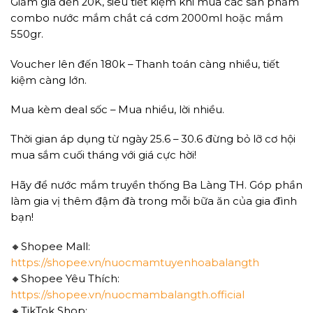
Giảm giá đến 20K, siêu tiết kiệm khi mua các sản phẩm
combo nước mắm chắt cá cơm 2000ml hoặc mắm
550gr.
Voucher lên đến 180k – Thanh toán càng nhiều, tiết
kiệm càng lớn.
Mua kèm deal sốc – Mua nhiều, lời nhiều.
Thời gian áp dụng từ ngày 25.6 – 30.6 đừng bỏ lỡ cơ hội
mua sắm cuối tháng với giá cực hời!
Hãy để nước mắm truyền thống Ba Làng TH. Góp phần
làm gia vị thêm đậm đà trong mỗi bữa ăn của gia đình
bạn!
🔸Shopee Mall:
https://shopee.vn/nuocmamtuyenhoabalangth
🔸Shopee Yêu Thích:
https://shopee.vn/nuocmambalangth.official
🔸TikTok Shop: