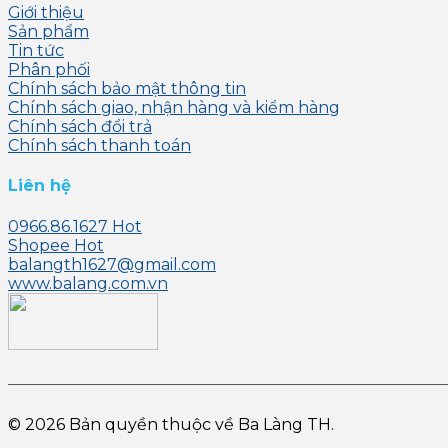
Giới thiệu
Sản phẩm
Tin tức
Phân phối
Chính sách bảo mật thông tin
Chính sách giao, nhận hàng và kiểm hàng
Chính sách đổi trả
Chính sách thanh toán
Liên hệ
0966.86.1627
Shopee
balangth1627@gmail.com
www.balang.com.vn
© 2026 Bản quyền thuộc về Ba Làng TH.