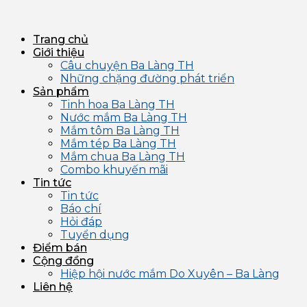
Trang chủ
Giới thiệu
Câu chuyện Ba Làng TH
Những chặng đường phát triển
Sản phẩm
Tinh hoa Ba Làng TH
Nước mắm Ba Làng TH
Mắm tôm Ba Làng TH
Mắm tép Ba Làng TH
Mắm chua Ba Làng TH
Combo khuyến mãi
Tin tức
Tin tức
Báo chí
Hỏi đáp
Tuyển dụng
Điểm bán
Cộng đồng
Hiệp hội nước mắm Do Xuyên – Ba Làng
Liên hệ