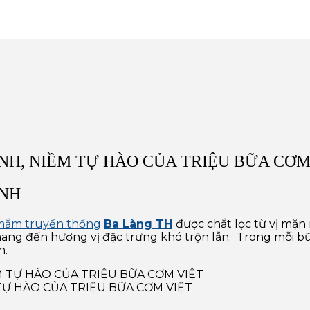
NH, NIỀM TỰ HÀO CỦA TRIỆU BỮA CƠM
ANH
mắm truyền thống
Ba Làng TH
được chắt lọc từ vị mặn 
 mang đến hương vị đặc trưng khó trộn lẫn.
Trong mỗi b
n.
TỰ HÀO CỦA TRIỆU BỮA CƠM VIỆT