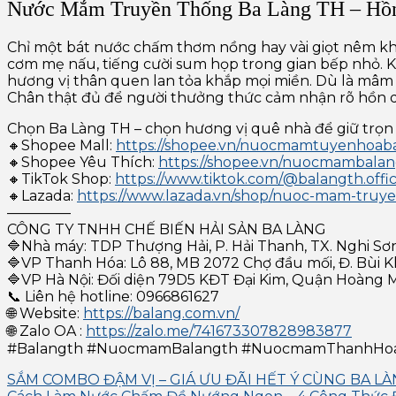
Nước Mắm Truyền Thống Ba Làng TH – Hồ
Chỉ một bát nước chấm thơm nồng hay vài giọt nêm kh
cơm mẹ nấu, tiếng cười sum họp trong gian bếp nhỏ.
K
hương vị thân quen lan tỏa khắp mọi miền. Dù là mâm 
Chân thật đủ để người thưởng thức cảm nhận rõ hồn 
Chọn Ba Làng TH – chọn hương vị quê nhà để giữ trọn
🔸Shopee Mall:
https://shopee.vn/nuocmamtuyenhoab
🔸Shopee Yêu Thích:
https://shopee.vn/nuocmambalangt
🔸TikTok Shop:
https://www.tiktok.com/@balangth.offic
🔸Lazada:
https://www.lazada.vn/shop/nuoc-mam-truy
————–
CÔNG TY TNHH CHẾ BIẾN HẢI SẢN BA LÀNG
🔷Nhà máy: TDP Thượng Hải, P. Hải Thanh, TX. Nghi Sơ
🔷VP Thanh Hóa: Lô 88, MB 2072 Chợ đầu mối, Đ. Bùi 
🔷VP Hà Nội: Đối diện 79D5 KĐT Đại Kim, Quận Hoàng 
📞 Liên hệ hotline: 0966861627
🌐 Website:
https://balang.com.vn/
🌐 Zalo OA :
https://zalo.me/741673307828983877
#Balangth #NuocmamBalangth #NuocmamThanhHo
SẮM COMBO ĐẬM VỊ – GIÁ ƯU ĐÃI HẾT Ý CÙNG BA L