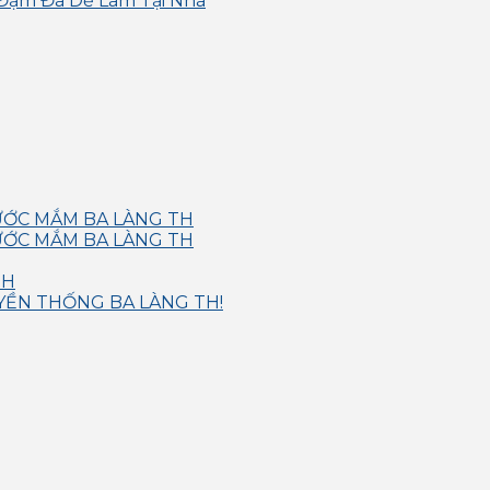
Đậm Đà Dễ Làm Tại Nhà
NƯỚC MẮM BA LÀNG TH
NƯỚC MẮM BA LÀNG TH
TH
YỀN THỐNG BA LÀNG TH!
g