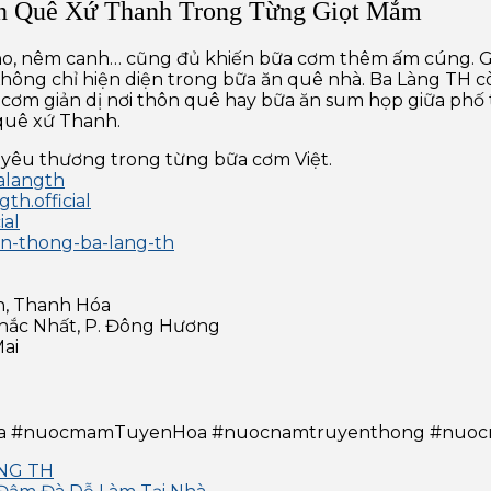
n Quê Xứ Thanh Trong Từng Giọt Mắm
o, nêm canh… cũng đủ khiến bữa cơm thêm ấm cúng. Gợi
hông chỉ hiện diện trong bữa ăn quê nhà. Ba Làng TH 
cơm giản dị nơi thôn quê hay bữa ăn sum họp giữa phố 
quê xứ Thanh.
 yêu thương trong từng bữa cơm Việt.
alangth
h.official
ial
en-thong-ba-lang-th
n, Thanh Hóa
Khắc Nhất, P. Đông Hương
Mai
a #nuocmamTuyenHoa #nuocnamtruyenthong #nuo
ÀNG TH