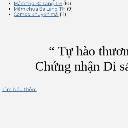
Mắm tép Ba Làng TH
(10)
Mắm chua Ba Làng TH
(9)
Combo khuyến mãi
(11)
“ Tự hào thươn
Chứng nhận Di s
Tìm hiểu thêm