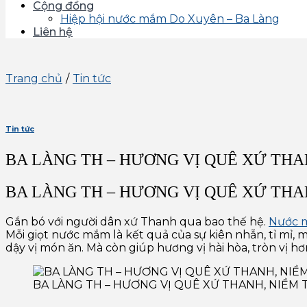
Cộng đồng
Hiệp hội nước mắm Do Xuyên – Ba Làng
Liên hệ
Trang chủ
/
Tin tức
Tin tức
BA LÀNG TH – HƯƠNG VỊ QUÊ XỨ THA
BA LÀNG TH – HƯƠNG VỊ QUÊ XỨ TH
Gắn bó với người dân xứ Thanh qua bao thế hệ.
Nước 
Mỗi giọt nước mắm là kết quả của sự kiên nhẫn, tỉ mỉ,
dậy vị món ăn. Mà còn giúp hương vị hài hòa, tròn vị hơ
BA LÀNG TH – HƯƠNG VỊ QUÊ XỨ THANH, NIỀM 