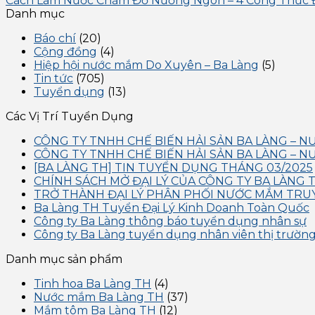
Cách Làm Nước Chấm Đồ Nướng Ngon – 4 Công Thức 
Danh mục
Báo chí
(20)
Cộng đồng
(4)
Hiệp hội nước mắm Do Xuyên – Ba Làng
(5)
Tin tức
(705)
Tuyển dụng
(13)
Các Vị Trí Tuyển Dụng
CÔNG TY TNHH CHẾ BIẾN HẢI SẢN BA LÀNG – 
CÔNG TY TNHH CHẾ BIẾN HẢI SẢN BA LÀNG – 
[BA LÀNG TH] TIN TUYỂN DỤNG THÁNG 03/2025
CHÍNH SÁCH MỞ ĐẠI LÝ CỦA CÔNG TY BA LÀNG 
TRỞ THÀNH ĐẠI LÝ PHÂN PHỐI NƯỚC MẮM TRU
Ba Làng TH Tuyển Đại Lý Kinh Doanh Toàn Quốc
Công ty Ba Làng thông báo tuyển dụng nhân sự
Công ty Ba Làng tuyển dụng nhân viên thị trườn
Danh mục sản phẩm
Tinh hoa Ba Làng TH
(4)
Nước mắm Ba Làng TH
(37)
Mắm tôm Ba Làng TH
(12)