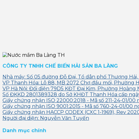
CÔNG TY TNHH CHẾ BIẾN HẢI SẢN BA LÀNG
Nhà máy: Số 05 đường Đỗ Đại, Tổ dân phố Thượng Hải,
VP Thanh Hóa: Lô 88, MB 2072 Chợ đầu mối, Phường 
VP Hà Nội: Đối diện 79D5 KĐT Đại Kim, Phường Hoàng 
Số ĐKKD 2801389328 do Sở KHĐT Thanh Hóa cấp ngà
Giấy chứng nhận ISO 22000:2018 - Mã số 211-24-01/00 
Giấy chứng nhận ISO 9001:2015 - Mã số 760-24-01/00 n
Giấy chứng nhận HACCP CODEX (CXC 1-1969), Rev 2020 
Người đại diện: Nguyễn Văn Tuyến
Danh mục chính