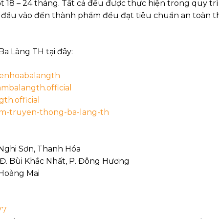
ốt 18 – 24 tháng. Tất cả đều được thực hiện trong quy tr
u đầu vào đến thành phẩm đều đạt tiêu chuẩn an toàn t
a Làng TH tại đây:
yenhoabalangth
mbalangth.official
th.official
am-truyen-thong-ba-lang-th
 Nghi Sơn, Thanh Hóa
 Đ. Bùi Khắc Nhất, P. Đông Hương
 Hoàng Mai
77