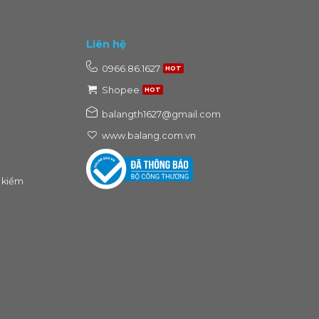
Liên hệ
0966.86.1627
Shopee
balangth1627@gmail.com
www.balang.com.vn
 kiểm