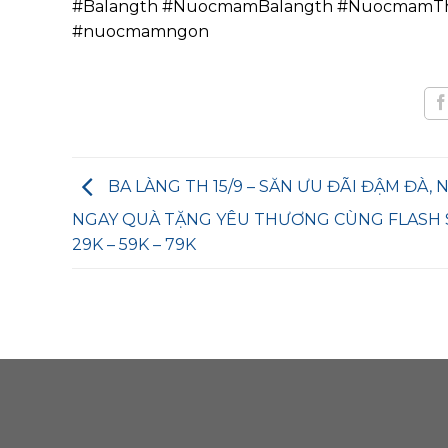
#Balangth #NuocmamBalangth #NuocmamT
#nuocmamngon
BA LÀNG TH 15/9 – SĂN ƯU ĐÃI ĐẬM ĐÀ,
NGAY QUÀ TẶNG YÊU THƯƠNG CÙNG FLASH 
29K – 59K – 79K