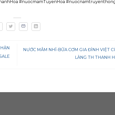
hanhHoa #nuocmamTuyenHoa #nuocnamtruyenthon
 NHẬN
NƯỚC MẮM NHĨ-BỮA CƠM GIA ĐÌNH VIỆT 
SALE
LÀNG TH THANH 