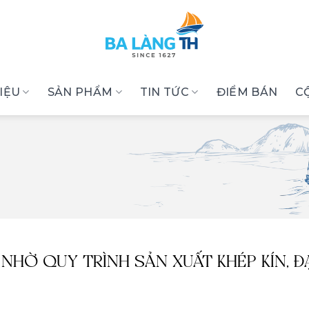
HIỆU
SẢN PHẨM
TIN TỨC
ĐIỂM BÁN
C
 NHỜ QUY TRÌNH SẢN XUẤT KHÉP KÍN, Đ