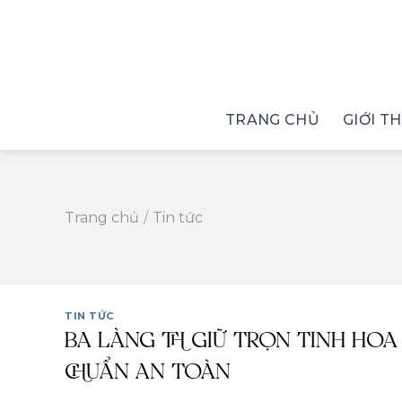
Skip
to
content
TRANG CHỦ
GIỚI T
Trang chủ
/
Tin tức
TIN TỨC
BA LÀNG TH GIỮ TRỌN TINH HOA
CHUẨN AN TOÀN