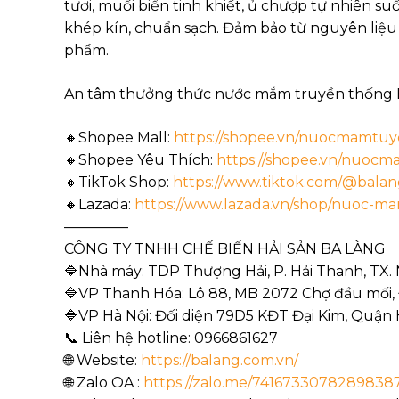
tươi, muối biển tinh khiết, ủ chượp tự nhiên su
khép kín, chuẩn sạch. Đảm bảo từ nguyên liệ
phẩm.
An tâm thưởng thức nước mắm truyền thống B
🔸Shopee Mall:
https://shopee.vn/nuocmamtu
🔸Shopee Yêu Thích:
https://shopee.vn/nuocma
🔸TikTok Shop:
https://www.tiktok.com/@balang
🔸Lazada:
https://www.lazada.vn/shop/nuoc-m
————–
CÔNG TY TNHH CHẾ BIẾN HẢI SẢN BA LÀNG
🔷Nhà máy: TDP Thượng Hải, P. Hải Thanh, TX.
🔷VP Thanh Hóa: Lô 88, MB 2072 Chợ đầu mối,
🔷VP Hà Nội: Đối diện 79D5 KĐT Đại Kim, Quận
📞 Liên hệ hotline: 0966861627
🌐 Website:
https://balang.com.vn/
🌐 Zalo OA :
https://zalo.me/7416733078289838