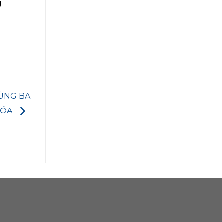
g
CÙNG BA
HÓA