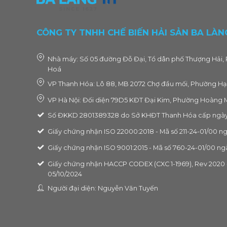
CÔNG TY TNHH CHẾ BIẾN HẢI SẢN BA LÀN
Nhà máy: Số 05 đường Đỗ Đại, Tổ dân phố Thượng Hải, 
Hoá
VP Thanh Hóa: Lô 88, MB 2072 Chợ đầu mối, Phường Hạ
VP Hà Nội: Đối diện 79D5 KĐT Đại Kim, Phường Hoàng M
Số ĐKKD 2801389328 do Sở KHĐT Thanh Hóa cấp ngày
Giấy chứng nhận ISO 22000:2018 - Mã số 211-24-01/00 n
Giấy chứng nhận ISO 9001:2015 - Mã số 760-24-01/00 ng
Giấy chứng nhận HACCP CODEX (CXC 1-1969), Rev 2020 -
05/10/2024
Người đại diện: Nguyễn Văn Tuyến