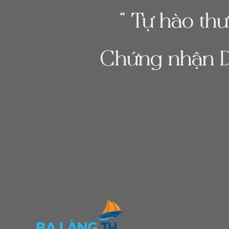
“ Tự hào th
Chứng nhận D