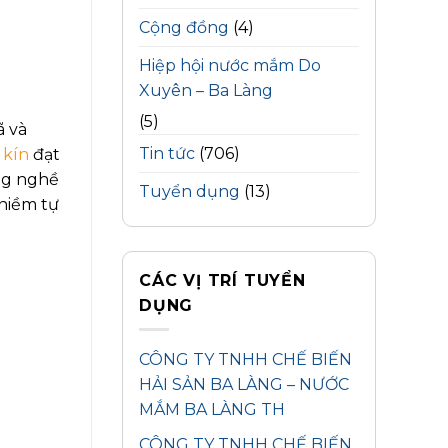
Cộng đồng
(4)
Hiệp hội nước mắm Do
Xuyên – Ba Làng
(5)
 và
Tin tức
(706)
 kín
đạt
ng nghề
Tuyển dụng
(13)
niềm tự
CÁC VỊ TRÍ TUYỂN
DỤNG
CÔNG TY TNHH CHẾ BIẾN
HẢI SẢN BA LÀNG – NƯỚC
MẮM BA LÀNG TH
CÔNG TY TNHH CHẾ BIẾN