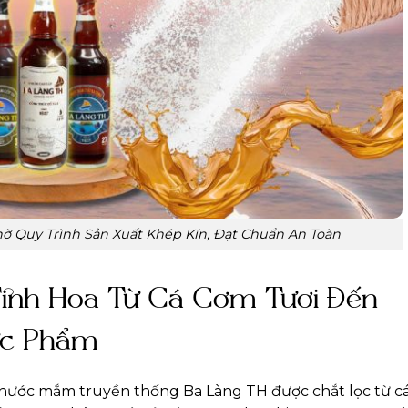
hờ Quy Trình Sản Xuất Khép Kín, Đạt Chuẩn An Toàn
inh Hoa Từ Cá Cơm Tươi Đến
ực Phẩm
t nước mắm truyền thống Ba Làng TH được chắt lọc từ c