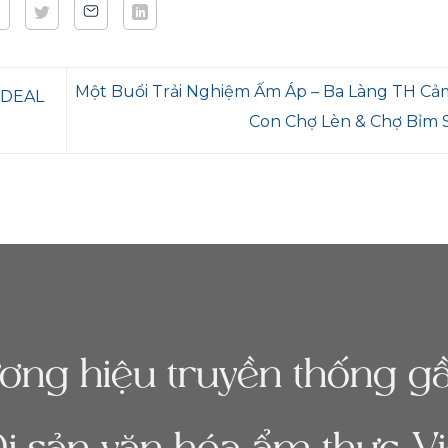
Một Buổi Trải Nghiệm Ấm Áp – Ba Làng TH Cả
 DEAL
Con Chợ Lèn & Chợ Bỉm
ương hiệu truyền thống 