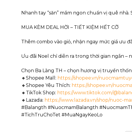
Nhanh tay “săn” mắm ngon chuẩn vị quê nhà. 
MUA KÈM DEAL HỜI – TIẾT KIỆM HẾT CỠ
Thêm combo vào giỏ, nhận ngay mức giá ưu đãi
Ưu đãi Noel chỉ diễn ra trong thời gian ngắn –
Chọn Ba Làng TH – chọn hương vị truyền thốn
🔸Shopee Mall:
https://shopee.vn/nuocmamtu
🔸Shopee Yêu Thích:
https://shopee.vn/nuocma
🔸TikTok Shop:
https://www.tiktok.com/@balang
🔸Lazada:
https://www.lazada.vn/shop/nuoc-m
#Balangth #NuocmamBalangth #NuocmamTh
#TichTruChoTet #MuaNgayKeoLo