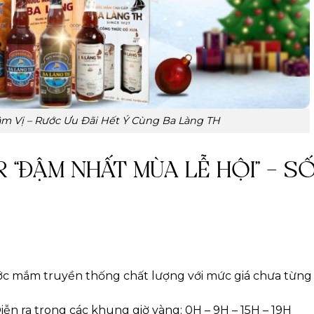
Đậm Vị – Rước Ưu Đãi Hết Ý Cùng Ba Làng TH
 “ĐẬM NHẤT MÙA LỄ HỘI” – S
ớc mắm truyền thống chất lượng với mức giá chưa từng 
ễn ra trong các khung giờ vàng: 0H – 9H – 15H – 19H