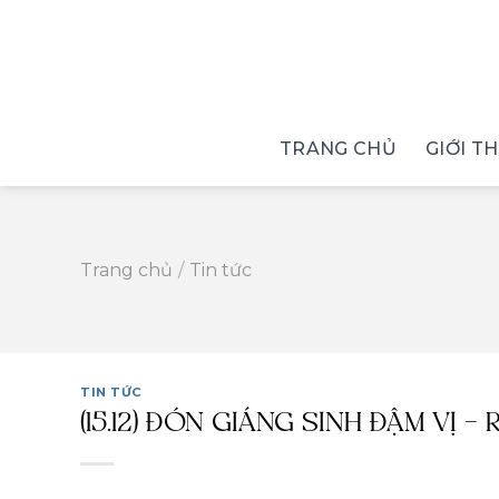
Skip
to
content
TRANG CHỦ
GIỚI T
Trang chủ
/
Tin tức
TIN TỨC
(15.12) ĐÓN GIÁNG SINH ĐẬM VỊ 