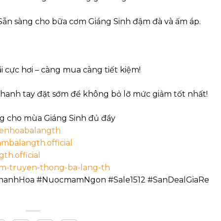
Sẵn sàng cho bữa cơm Giáng Sinh đậm đà và ấm áp.
 cực hơi – càng mua càng tiết kiệm!
 nhanh tay đặt sớm để không bỏ lỡ mức giảm tốt nhất!
g cho mùa Giáng Sinh đủ đầy
yenhoabalangth
mbalangth.official
th.official
am-truyen-thong-ba-lang-th
anhHoa #NuocmamNgon #Sale1512 #SanDealGiaRe