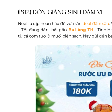
(15.12) ĐÓN GIÁNG SINH ĐẬM VỊ
Noel là dịp hoàn hảo để vừa săn
deal đậm sâu
.
– Tết đang đến thật gần!
Ba Làng TH
– Tinh H
từ cá cơm tươi & muối biển sạch. Nay gửi đế