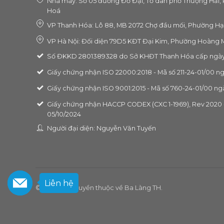
Nhà máy: Số 05 đường Đỗ Đại, Tổ dân phố Thượng Hải, 
Hoá
VP Thanh Hóa: Lô 88, MB 2072 Chợ đầu mối, Phường Hạ
VP Hà Nội: Đối diện 79D5 KĐT Đại Kim, Phường Hoàng M
Số ĐKKD 2801389328 do Sở KHĐT Thanh Hóa cấp ngày
Giấy chứng nhận ISO 22000:2018 - Mã số 211-24-01/00 n
Giấy chứng nhận ISO 9001:2015 - Mã số 760-24-01/00 ng
Giấy chứng nhận HACCP CODEX (CXC 1-1969), Rev 2020 -
05/10/2024
Người đại diện: Nguyễn Văn Tuyến
Liên hệ
© 2026 Bản quyền thuộc về Ba Làng TH.