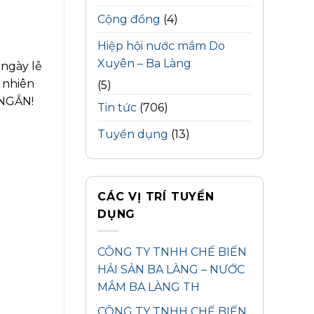
Cộng đồng
(4)
Hiệp hội nước mắm Do
Xuyên – Ba Làng
ngày lễ
 nhiên
(5)
 NGẮN!
Tin tức
(706)
Tuyển dụng
(13)
CÁC VỊ TRÍ TUYỂN
DỤNG
CÔNG TY TNHH CHẾ BIẾN
HẢI SẢN BA LÀNG – NƯỚC
MẮM BA LÀNG TH
CÔNG TY TNHH CHẾ BIẾN