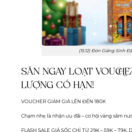
(15.12) Đón Giáng Sinh 
SĂN NGAY LOẠT VOUCHER
LƯỢNG CÓ HẠN!
VOUCHER GIẢM GIÁ LÊN ĐẾN 180K
Chạm nhẹ là nhận ưu đãi – cơ hội vàng sắm nư
FLASH SALE GIÁ SỐC CHỈ TỪ 29K – 59K – 79K. Di