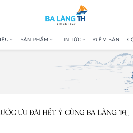
HIỆU
SẢN PHẨM
TIN TỨC
ĐIỂM BÁN
C
– RƯỚC ƯU ĐÃI HẾT Ý CÙNG BA LÀNG TH