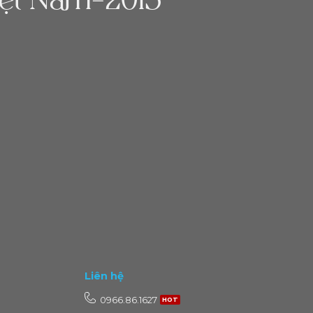
ệt Nam-2015 ”
Liên hệ
0966.86.1627