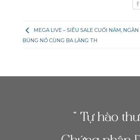
MEGA LIVE – SIÊU SALE CUỐI NĂM, NGÀN
BÙNG NỔ CÙNG BA LÀNG TH
“ Tự hào th