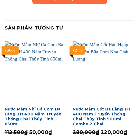
SẢN PHẨM TƯƠNG TỰ
-56%
-21%
Nước Mắm Nhĩ Cá Cơm Ba
Nước Mắm Cốt Ba Làng TH
Làng TH 400 Năm Truyền
400 Năm Truyền Thống
Thống Chai Thủy Tinh
Chai Thủy Tinh 500ml
650ml
Combo 2 Chai
Giá
Giá
Giá
Giá
112,500₫
50,000₫
280,000₫
220,000₫
gốc
hiện
gốc
hiện