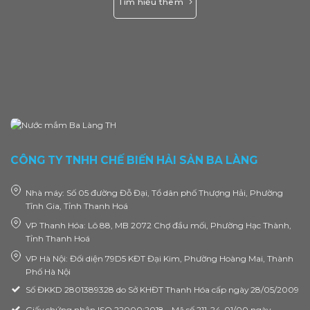
Tìm hiểu thêm
CÔNG TY TNHH CHẾ BIẾN HẢI SẢN BA LÀNG
Nhà máy: Số 05 đường Đỗ Đại, Tổ dân phố Thượng Hải, Phường
Tĩnh Gia, Tỉnh Thanh Hoá
VP Thanh Hóa: Lô 88, MB 2072 Chợ đầu mối, Phường Hạc Thành,
Tỉnh Thanh Hoá
VP Hà Nội: Đối diện 79D5 KĐT Đại Kim, Phường Hoàng Mai, Thành
Phố Hà Nội
Số ĐKKD 2801389328 do Sở KHĐT Thanh Hóa cấp ngày 28/05/2009
Giấy chứng nhận ISO 22000:2018 - Mã số 211-24-01/00 ngày