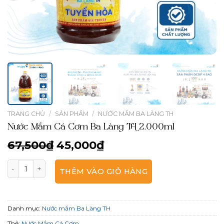
TRANG CHỦ
/
SẢN PHẨM
/
NƯỚC MẮM BA LÀNG TH
Nước Mắm Cá Cơm Ba Làng TH 2.000ml
Giá
Giá
67,500₫
45,000₫
gốc
hiện
là:
tại
Nước Mắm Cá Cơm Ba Làng TH 2.000ml số lượng
THÊM VÀO GIỎ HÀNG
67,500₫.
là:
45,000₫.
Danh mục:
Nước mắm Ba Làng TH
Thẻ:
Nước Mắm Cá Cơm