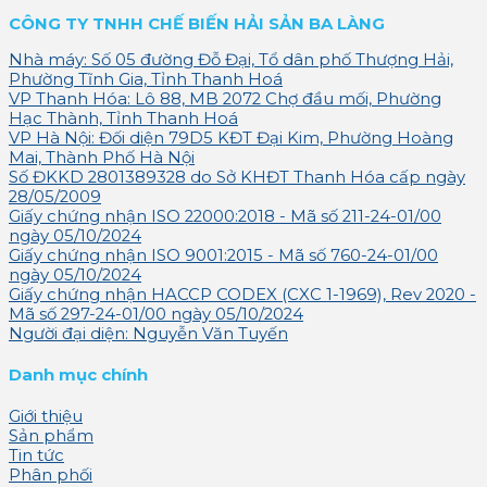
CÔNG TY TNHH CHẾ BIẾN HẢI SẢN BA LÀNG
Nhà máy: Số 05 đường Đỗ Đại, Tổ dân phố Thượng Hải,
Phường Tĩnh Gia, Tỉnh Thanh Hoá
VP Thanh Hóa: Lô 88, MB 2072 Chợ đầu mối, Phường
Hạc Thành, Tỉnh Thanh Hoá
VP Hà Nội: Đối diện 79D5 KĐT Đại Kim, Phường Hoàng
Mai, Thành Phố Hà Nội
Số ĐKKD 2801389328 do Sở KHĐT Thanh Hóa cấp ngày
28/05/2009
Giấy chứng nhận ISO 22000:2018 - Mã số 211-24-01/00
ngày 05/10/2024
Giấy chứng nhận ISO 9001:2015 - Mã số 760-24-01/00
ngày 05/10/2024
Giấy chứng nhận HACCP CODEX (CXC 1-1969), Rev 2020 -
Mã số 297-24-01/00 ngày 05/10/2024
Người đại diện: Nguyễn Văn Tuyến
Danh mục chính
Giới thiệu
Sản phẩm
Tin tức
Phân phối