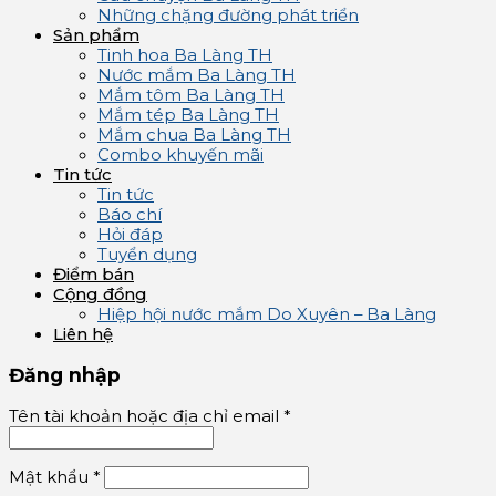
Những chặng đường phát triển
Sản phẩm
Tinh hoa Ba Làng TH
Nước mắm Ba Làng TH
Mắm tôm Ba Làng TH
Mắm tép Ba Làng TH
Mắm chua Ba Làng TH
Combo khuyến mãi
Tin tức
Tin tức
Báo chí
Hỏi đáp
Tuyển dụng
Điểm bán
Cộng đồng
Hiệp hội nước mắm Do Xuyên – Ba Làng
Liên hệ
Đăng nhập
Tên tài khoản hoặc địa chỉ email
*
Mật khẩu
*