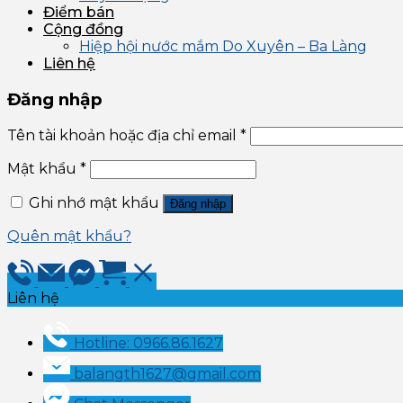
Điểm bán
Cộng đồng
Hiệp hội nước mắm Do Xuyên – Ba Làng
Liên hệ
Đăng nhập
Tên tài khoản hoặc địa chỉ email
*
Mật khẩu
*
Ghi nhớ mật khẩu
Đăng nhập
Quên mật khẩu?
Liên hệ
Hotline: 0966.86.1627
balangth1627@gmail.com