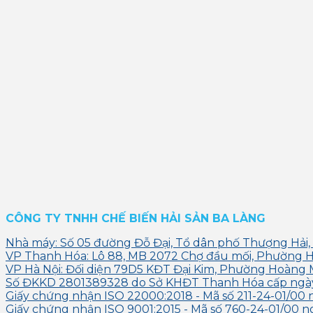
CÔNG TY TNHH CHẾ BIẾN HẢI SẢN BA LÀNG
Nhà máy: Số 05 đường Đỗ Đại, Tổ dân phố Thượng Hải,
VP Thanh Hóa: Lô 88, MB 2072 Chợ đầu mối, Phường 
VP Hà Nội: Đối diện 79D5 KĐT Đại Kim, Phường Hoàng 
Số ĐKKD 2801389328 do Sở KHĐT Thanh Hóa cấp ngà
Giấy chứng nhận ISO 22000:2018 - Mã số 211-24-01/00 
Giấy chứng nhận ISO 9001:2015 - Mã số 760-24-01/00 n