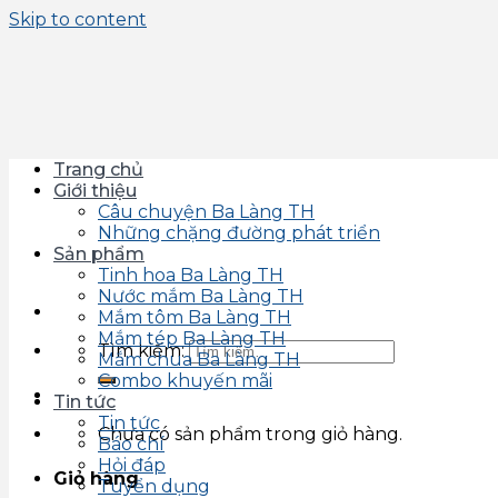
Skip to content
Trang chủ
Giới thiệu
Câu chuyện Ba Làng TH
Những chặng đường phát triển
Sản phẩm
Tinh hoa Ba Làng TH
Nước mắm Ba Làng TH
Mắm tôm Ba Làng TH
Mắm tép Ba Làng TH
Tìm kiếm:
Mắm chua Ba Làng TH
Combo khuyến mãi
Tin tức
Tin tức
Chưa có sản phẩm trong giỏ hàng.
Báo chí
Hỏi đáp
Giỏ hàng
Tuyển dụng