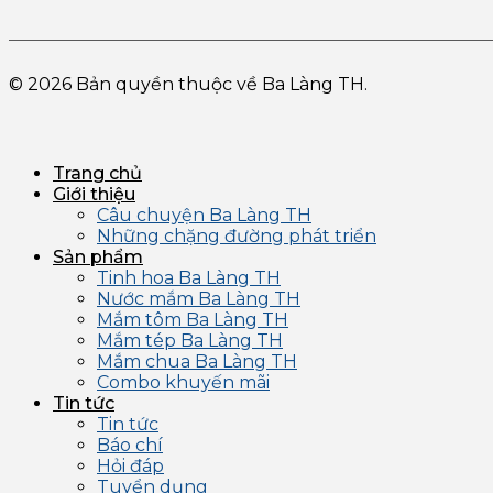
© 2026 Bản quyền thuộc về Ba Làng TH.
Trang chủ
Giới thiệu
Câu chuyện Ba Làng TH
Những chặng đường phát triển
Sản phẩm
Tinh hoa Ba Làng TH
Nước mắm Ba Làng TH
Mắm tôm Ba Làng TH
Mắm tép Ba Làng TH
Mắm chua Ba Làng TH
Combo khuyến mãi
Tin tức
Tin tức
Báo chí
Hỏi đáp
Tuyển dụng