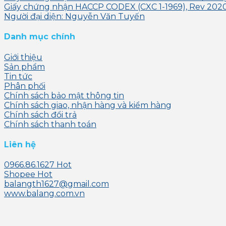
Giấy chứng nhận HACCP CODEX (CXC 1-1969), Rev 2020 
Người đại diện: Nguyễn Văn Tuyến
Danh mục chính
Giới thiệu
Sản phẩm
Tin tức
Phân phối
Chính sách bảo mật thông tin
Chính sách giao, nhận hàng và kiểm hàng
Chính sách đổi trả
Chính sách thanh toán
Liên hệ
0966.86.1627
Shopee
balangth1627@gmail.com
www.balang.com.vn