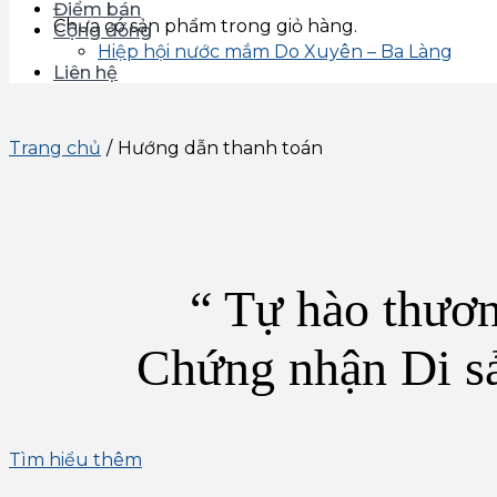
Điểm bán
Chưa có sản phẩm trong giỏ hàng.
Cộng đồng
Hiệp hội nước mắm Do Xuyên – Ba Làng
Liên hệ
Trang chủ
/
Hướng dẫn thanh toán
“ Tự hào thươn
Chứng nhận Di s
Tìm hiểu thêm